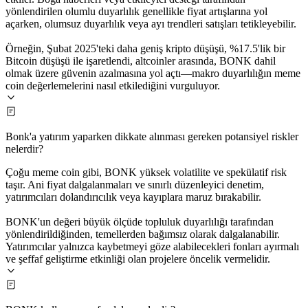
yönlendirilen olumlu duyarlılık genellikle fiyat artışlarına yol
açarken, olumsuz duyarlılık veya ayı trendleri satışları tetikleyebilir.
Örneğin, Şubat 2025'teki daha geniş kripto düşüşü, %17.5'lik bir
Bitcoin düşüşü ile işaretlendi, altcoinler arasında, BONK dahil
olmak üzere güvenin azalmasına yol açtı—makro duyarlılığın meme
coin değerlemelerini nasıl etkilediğini vurguluyor.
Bonk'a yatırım yaparken dikkate alınması gereken potansiyel riskler
nelerdir?
Çoğu meme coin gibi, BONK yüksek volatilite ve spekülatif risk
taşır. Ani fiyat dalgalanmaları ve sınırlı düzenleyici denetim,
yatırımcıları dolandırıcılık veya kayıplara maruz bırakabilir.
BONK'un değeri büyük ölçüde topluluk duyarlılığı tarafından
yönlendirildiğinden, temellerden bağımsız olarak dalgalanabilir.
Yatırımcılar yalnızca kaybetmeyi göze alabilecekleri fonları ayırmalı
ve şeffaf geliştirme etkinliği olan projelere öncelik vermelidir.