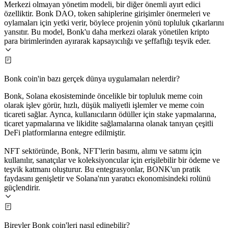
Merkezi olmayan yönetim modeli, bir diğer önemli ayırt edici
özelliktir. Bonk DAO, token sahiplerine girişimler önermeleri ve
oylamaları için yetki verir, böylece projenin yönü topluluk çıkarlarını
yansıtır. Bu model, Bonk'u daha merkezi olarak yönetilen kripto
para birimlerinden ayırarak kapsayıcılığı ve şeffaflığı teşvik eder.
Bonk coin'in bazı gerçek dünya uygulamaları nelerdir?
Bonk, Solana ekosisteminde öncelikle bir topluluk meme coin
olarak işlev görür, hızlı, düşük maliyetli işlemler ve meme coin
ticareti sağlar. Ayrıca, kullanıcıların ödüller için stake yapmalarına,
ticaret yapmalarına ve likidite sağlamalarına olanak tanıyan çeşitli
DeFi platformlarına entegre edilmiştir.
NFT sektöründe, Bonk, NFT'lerin basımı, alımı ve satımı için
kullanılır, sanatçılar ve koleksiyoncular için erişilebilir bir ödeme ve
teşvik katmanı oluşturur. Bu entegrasyonlar, BONK'un pratik
faydasını genişletir ve Solana'nın yaratıcı ekonomisindeki rolünü
güçlendirir.
Bireyler Bonk coin'leri nasıl edinebilir?