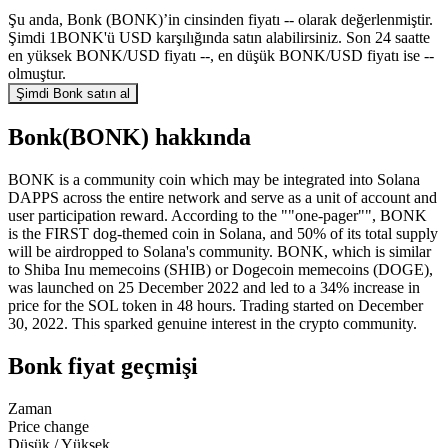
Şu anda, Bonk (BONK)’in cinsinden fiyatı -- olarak değerlenmiştir.
Şimdi 1BONK'ü USD karşılığında satın alabilirsiniz. Son 24 saatte
en yüksek BONK/USD fiyatı --, en düşük BONK/USD fiyatı ise --
olmuştur.
Şimdi Bonk satın al
Bonk(BONK) hakkında
BONK is a community coin which may be integrated into Solana
DAPPS across the entire network and serve as a unit of account and
user participation reward. According to the ""one-pager"", BONK
is the FIRST dog-themed coin in Solana, and 50% of its total supply
will be airdropped to Solana's community. BONK, which is similar
to Shiba Inu memecoins (SHIB) or Dogecoin memecoins (DOGE),
was launched on 25 December 2022 and led to a 34% increase in
price for the SOL token in 48 hours. Trading started on December
30, 2022. This sparked genuine interest in the crypto community.
Bonk fiyat geçmişi
Zaman
Price change
Düşük / Yüksek