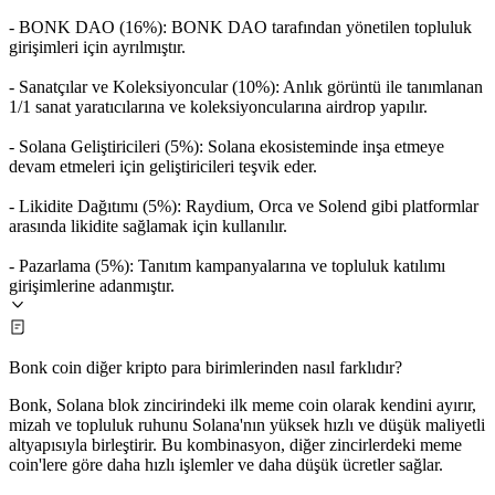
- BONK DAO (16%): BONK DAO tarafından yönetilen topluluk
girişimleri için ayrılmıştır.
- Sanatçılar ve Koleksiyoncular (10%): Anlık görüntü ile tanımlanan
1/1 sanat yaratıcılarına ve koleksiyoncularına airdrop yapılır.
- Solana Geliştiricileri (5%): Solana ekosisteminde inşa etmeye
devam etmeleri için geliştiricileri teşvik eder.
- Likidite Dağıtımı (5%): Raydium, Orca ve Solend gibi platformlar
arasında likidite sağlamak için kullanılır.
- Pazarlama (5%): Tanıtım kampanyalarına ve topluluk katılımı
girişimlerine adanmıştır.
Bonk coin diğer kripto para birimlerinden nasıl farklıdır?
Bonk, Solana blok zincirindeki ilk meme coin olarak kendini ayırır,
mizah ve topluluk ruhunu Solana'nın yüksek hızlı ve düşük maliyetli
altyapısıyla birleştirir. Bu kombinasyon, diğer zincirlerdeki meme
coin'lere göre daha hızlı işlemler ve daha düşük ücretler sağlar.