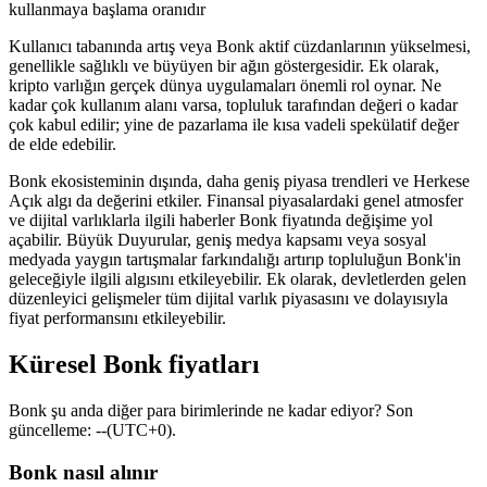
kullanmaya başlama oranıdır
Kullanıcı tabanında artış veya Bonk aktif cüzdanlarının yükselmesi,
genellikle sağlıklı ve büyüyen bir ağın göstergesidir. Ek olarak,
kripto varlığın gerçek dünya uygulamaları önemli rol oynar. Ne
kadar çok kullanım alanı varsa, topluluk tarafından değeri o kadar
çok kabul edilir; yine de pazarlama ile kısa vadeli spekülatif değer
de elde edebilir.
Bonk ekosisteminin dışında, daha geniş piyasa trendleri ve Herkese
Açık algı da değerini etkiler. Finansal piyasalardaki genel atmosfer
ve dijital varlıklarla ilgili haberler Bonk fiyatında değişime yol
açabilir. Büyük Duyurular, geniş medya kapsamı veya sosyal
medyada yaygın tartışmalar farkındalığı artırıp topluluğun Bonk'in
geleceğiyle ilgili algısını etkileyebilir. Ek olarak, devletlerden gelen
düzenleyici gelişmeler tüm dijital varlık piyasasını ve dolayısıyla
fiyat performansını etkileyebilir.
Küresel Bonk fiyatları
Bonk şu anda diğer para birimlerinde ne kadar ediyor? Son
güncelleme: --(UTC+0).
Bonk nasıl alınır