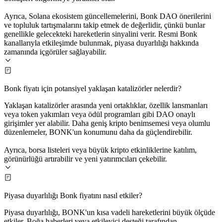
Ayrıca, Solana ekosistem güncellemelerini, Bonk DAO önerilerini
ve topluluk tartışmalarını takip etmek de değerlidir, çünkü bunlar
genellikle gelecekteki hareketlerin sinyalini verir. Resmi Bonk
kanallarıyla etkileşimde bulunmak, piyasa duyarlılığı hakkında
zamanında içgörüler sağlayabilir.
Bonk fiyatı için potansiyel yaklaşan katalizörler nelerdir?
Yaklaşan katalizörler arasında yeni ortaklıklar, özellik lansmanları
veya token yakımları veya ödül programları gibi DAO onaylı
girişimler yer alabilir. Daha geniş kripto benimsemesi veya olumlu
düzenlemeler, BONK'un konumunu daha da güçlendirebilir.
Ayrıca, borsa listeleri veya büyük kripto etkinliklerine katılım,
görünürlüğü artırabilir ve yeni yatırımcıları çekebilir.
Piyasa duyarlılığı Bonk fiyatını nasıl etkiler?
Piyasa duyarlılığı, BONK'un kısa vadeli hareketlerini büyük ölçüde
etkiler. Boğa haberleri veya etkileyici desteği tarafından