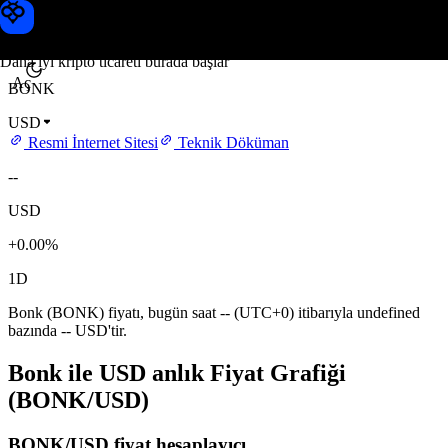
Bonk fiyatı
Toobit
Daha iyi kripto ticareti burada başlar
Aç
BONK
USD
Resmi İnternet Sitesi
Teknik Döküman
--
USD
+0.00%
1D
Bonk (BONK) fiyatı, bugün saat -- (UTC+0) itibarıyla undefined
bazında -- USD'tir.
Bonk ile USD anlık Fiyat Grafiği
(BONK/USD)
BONK/USD fiyat hesaplayıcı