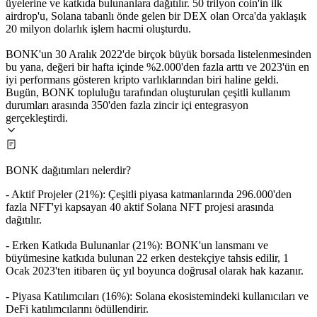
üyelerine ve katkıda bulunanlara dağıtılır. 50 trilyon coin'in ilk
airdrop'u, Solana tabanlı önde gelen bir DEX olan Orca'da yaklaşık
20 milyon dolarlık işlem hacmi oluşturdu.
BONK'un 30 Aralık 2022'de birçok büyük borsada listelenmesinden
bu yana, değeri bir hafta içinde %2.000'den fazla arttı ve 2023'ün en
iyi performans gösteren kripto varlıklarından biri haline geldi.
Bugün, BONK topluluğu tarafından oluşturulan çeşitli kullanım
durumları arasında 350'den fazla zincir içi entegrasyon
gerçekleştirdi.
BONK dağıtımları nelerdir?
- Aktif Projeler (21%): Çeşitli piyasa katmanlarında 296.000'den
fazla NFT'yi kapsayan 40 aktif Solana NFT projesi arasında
dağıtılır.
- Erken Katkıda Bulunanlar (21%): BONK'un lansmanı ve
büyümesine katkıda bulunan 22 erken destekçiye tahsis edilir, 1
Ocak 2023'ten itibaren üç yıl boyunca doğrusal olarak hak kazanır.
- Piyasa Katılımcıları (16%): Solana ekosistemindeki kullanıcıları ve
DeFi katılımcılarını ödüllendirir.