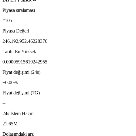
Piyasa sıralaması
#105
Piyasa Değeri
246,192,952.46228376
Tarihi En Yüksek
0.00005915619242955
Fiyat değişimi (24s)
+0.00%
Fiyat değişimi (7G)
--
24s İşlem Hacmi
21.65M
Dolaşımdaki arz