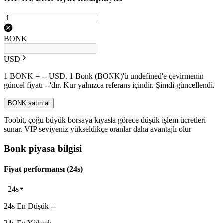
BONK
USD
1 BONK = -- USD. 1 Bonk (BONK)'ü undefined'e çevirmenin
güncel fiyatı --'dır. Kur yalnızca referans içindir. Şimdi güncellendi.
BONK satın al
Toobit, çoğu büyük borsaya kıyasla görece düşük işlem ücretleri
sunar. VIP seviyeniz yükseldikçe oranlar daha avantajlı olur
Bonk piyasa bilgisi
Fiyat performansı (24s)
24s
24s En Düşük --
24s En Yüksek --