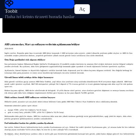
Aç
Toobit
Daha iyi kripto ticareti burada başlar
ABD yatırımcıları, Mart ayı enflasyon verilerinin açıklanmasını bekliyor
2026-04-09
İngiliz sterlini, Perşembe günü Asya ticaretinde ABD doları karşısında 1.3400 seviyesine yakın seyretti, çünkü Lübnan'da yenilenen şiddet olayları ve ABD ile İran
arasındaki ateşkes çabalarının durması, jeopolitik gerilimleri yüksek tutarak güvenli liman varlıklarına olan talebi destekledi.
Orta Doğu gerilimleri risk algısını etkiliyor
İran parlamento başkanı Mohammad Bagher Qalibaf'ın Washington'un 10 maddelik ateşkes önerisinin üç unsurunu ihlal ettiğini söylemesi üzerine bölgesel endişeler
yeniden alevlendi. Bu açıklama, daha fazla görüşmenin uygulanabilirliği konusunda şüphe uyandırdı ve önceki diplomatik ilerleme işaretlerini zayıflattı.
Açıklamalar, küresel büyüme ve duyarlılıkla bağlantılı varlıklar üzerinde baskı oluşturarak yeni bir riskten kaçınma dalgasını tetikledi. Orta Doğu'da herhangi bir
tırmanışın daha geniş piyasaları ve enerji arzını bozabileceği korkusuyla tüccarlar temkinli davrandı.
Güvenli liman talebi arttıkça dolar değer kazanıyor
Daha güvenli varlıklara geçişi yansıtan ABD Dolar Endeksi, yeşil dolara olan yenilenen talep tarafından desteklenerek 99.05 seviyesine doğru yükseldi. ABD hisse
senedi vadeli işlemleri zayıfladı, S&P 500 sözleşmeleri yaklaşık %0.2 düşerek 6,770 civarına geriledi ve ticaret gününün başlangıcında daha zayıf bir risk iştahına
işaret etti.
Riskten kaçınma eğilimi, ABD devlet tahvillerinde de belirgindi. 10 yıllık Hazine tahvil getirisi, artan alımların getirileri düşürmesi ve sermaye koruma tercihinin
risk almaya göre daha fazla olduğunu vurgulamasıyla birlikte gece boyunca üç baz puan düşerek %4.88'e geriledi.
Odak noktası önemli ABD enflasyon verisine kayıyor
Dikkatler şimdi, piyasalar için ana planlı sürücü olması beklenen Cuma günkü ABD Mart Tüketici Fiyat Endeksi'ne sıkıca odaklanmış durumda.
Konsensüs tahminleri şunları işaret ediyor:
manşet TÜFE: yıllık %3.3 (Şubat'ta %2.4'e karşı)
gıda ve enerji hariç çekirdek TÜFE: yıllık %3.1 (Şubat'ta %2.8'e karşı)
Beklenenden daha güçlü bir okuma, ABD faiz oranlarının daha uzun süre yüksek tutulması gerektiği tezini güçlendirebilirken, aşağı yönlü bir sürpriz, daha erken
politika gevşemesi spekülasyonlarını yeniden canlandırabilir.
Fed beklentileri keskin bir şekilde yeniden fiyatlandı
Son veriler, Federal Rezerv beklentilerinin hızla yeniden fiyatlanmasına yol açtı. Federal fon vadeli işlemleri fiyatlamasına göre, yıl ortasına kadar bir faiz indirimi
olasılığı piyasa tarafından %15'in altına düştü, bu oran bir ay önce yaklaşık %55 civarındaydı.
Bu değişim, doları desteklemeye yardımcı oldu ve sterlin gibi para birimlerinin görünümünü karmaşık hale getirdi, çünkü bunlar değişen göreceli faiz beklentilerine