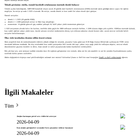
duyarlı kalmaya devam ediyor.
Teknik görünüm: sterlin, önemli hareketli ortalamanın üzerinde destek buluyor
Teknik açıdan bakıldığında, GBP/USD konsolide oluyor ancak 20 günlük üstel hareketli ortalamasının (EMA) üzerinde işlem gördüğü sürece yapıcı bir eğilim
sergiliyor, bu seviye şu anda 1.3325 civarında. Bu seviye, anında destek ve kısa vadeli bir taban olarak işlev görüyor.
Önemli seviyeler:
destek 1: 1.3325 (20 günlük EMA)
destek 2: 1.3200 (psikolojik seviye ve Mart başı sıkışıklığı)
momentum: 14 günlük göreceli güç endeksi yaklaşık 54, hafif yukarı yönlü momentum gösteriyor
1.3325 seviyesinin altında kalıcı bir kırılma, özellikle daha güçlü bir ABD enflasyon verisiyle birlikte, 1.3200 alanına doğru yolu açabilir. EMA'nın üzerinde kalmak,
kısa vadeli eğilimi yukarı yönlü tutar, önceki salınım zirveleri muhtemelen direnç için referans noktaları olarak hizmet eder, ancak mevcut verilerde belirli
seviyeler belirtilmemiştir.
Olay riski tarafından domine edilen ticaret ortamı
Hem jeopolitik hem de makroekonomik risklerin yüksek olduğu bir ortamda, piyasalar Cuma günü saat 8:30 Doğu Zaman Dilimi'nde açıklanacak TÜFE verisi
öncesinde bekleme modunda. Bu olay etrafındaki kısa vadeli pozisyonlar ikili tarzda risk taşır: yukarı veya aşağı yönlü bir enflasyon sürprizi, mevcut teknik
düzenlemeleri geçersiz kılabilir ve döviz, hisse senedi ve tahvil piyasalarında keskin hareketleri tetikleyebilir.
Pek çok kişi için, yeni sermaye taahhüt etmeden önce ilk tepkinin gelişmesine izin vermek, daha net bir yön sunabilir ve ani bir yeniden fiyatlandırmanın yanlış
tarafında kalma şansını azaltabilir.
Makro değişimlerin kriptoyu nasıl şekillendirdiğini anlamak ister misiniz? Geleneksel finans ve DeFi'nin nasıl kesiştiğini
TradFi vs DeFi rehberimizde
öğrenin.
İlgili Makaleler
Tüm
Ateşkes karmaşası petrol arzı risklerini artırıyor
2026-04-09
İran ateşkes görüşmeleri sırasında Forex piyasaları istikrar kazanıyor
2026-04-09