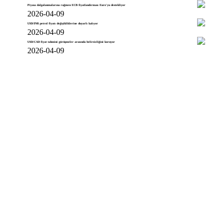
Piyasa dalgalanmalarına rağmen ECB fiyatlandırması Euro'yu destekliyor
2026-04-09
USD/INR petrol fiyatı değişikliklerine duyarlı kalıyor
2026-04-09
USD/CAD fiyat tahmini görüşmeler arasında belirsizliğini koruyor
2026-04-09