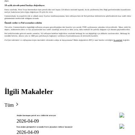
düştü.
18 aylık zirvede petrol baskıyı doğruluyor
Emtia tarafında, West Texas Intermediate ham petrolü dün varil başına 124 doların üzerinde kapandı, bu da çözülmemiş Orta Doğu gerilimlerinden kaynaklanan
maliyet baskılarının kalıcılığını doğrulayan 18 aylık bir zirve.
Commerzbank, bu jeopolitik risk ve yüksek enerji fiyatları kombinasyonunun, hem enflasyon hem de Fed politikası beklentilerini şekillendirerek kısa vadeli dolar
görünümünün merkezinde olduğunu savundu.
Önemli veriler ve Fed yorumları odakta
Tüccarlar, Commerzbank'ın öngördüğü enflasyon artışının gerçekleştiğine dair kanıtlar için yarınki TÜFE açıklamasını yakından izleyeceklerdir. Yukarı yönlü bir
sürpriz, muhtemelen döviz ve faiz piyasalarında kısa vadeli oynaklığı artıracak ve daha yavaş, daha temkinli bir politika değişimi için durumu güçlendirecektir.
Fed yetkililerinden gelecek sonraki yorumlar, %2 enflasyon hedefine bağlılıkları etrafında herhangi bir ton değişikliği için dikkatle incelenecektir. Herhangi bir
tereddüt belirtisi, doların yolu ve ABD para politikasıyla bağlantılı varlıkların fiyatlandırmasına ek belirsizlik katabilir.
Fed faiz indirimleri ve enflasyonun kripto üzerindeki etkisinden endişe mi duyuyorsunuz? Makro değişimlerin BTC'yi nasıl hareket ettirdiğini
bu analizde
keşfedin.
İlgili Makaleler
Tüm
Ateşkes karmaşası petrol arzı risklerini artırıyor
2026-04-09
İran ateşkes görüşmeleri sırasında Forex piyasaları istikrar kazanıyor
2026-04-09