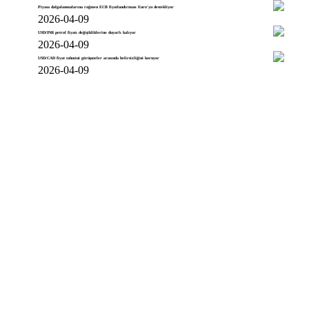
Piyasa dalgalanmalarına rağmen ECB fiyatlandırması Euro'yu destekliyor
2026-04-09
USD/INR petrol fiyatı değişikliklerine duyarlı kalıyor
2026-04-09
USD/CAD fiyat tahmini görüşmeler arasında belirsizliğini koruyor
2026-04-09