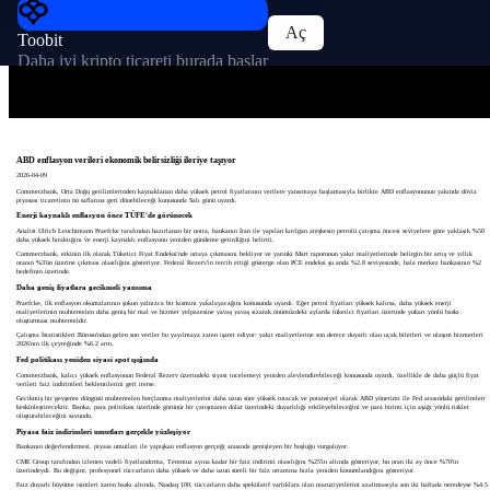
Aç
Toobit
Daha iyi kripto ticareti burada başlar
ABD enflasyon verileri ekonomik belirsizliği ileriye taşıyor
2026-04-09
Commerzbank, Orta Doğu gerilimlerinden kaynaklanan daha yüksek petrol fiyatlarının verilere yansımaya başlamasıyla birlikte ABD enflasyonunun yakında döviz
piyasası ticaretinin ön saflarına geri dönebileceği konusunda Salı günü uyardı.
Enerji kaynaklı enflasyon önce TÜFE'de görünecek
Analist Ulrich Leuchtmann Praefcke tarafından hazırlanan bir notta, bankanın İran ile yapılan kırılgan ateşkesin petrolü çatışma öncesi seviyelere göre yaklaşık %50
daha yüksek bıraktığını ve enerji kaynaklı enflasyonu yeniden gündeme getirdiğini belirtti.
Commerzbank, etkinin ilk olarak Tüketici Fiyat Endeksi'nde ortaya çıkmasını bekliyor ve yarınki Mart raporunun yakıt maliyetlerinde belirgin bir artış ve yıllık
oranın %3'ün üzerine çıkması olasılığını gösteriyor. Federal Rezerv'in tercih ettiği gösterge olan PCE endeksi şu anda %2.8 seviyesinde, hala merkez bankasının %2
hedefinin üzerinde.
Daha geniş fiyatlara gecikmeli yansıma
Praefcke, ilk enflasyon okumalarının şokun yalnızca bir kısmını yakalayacağını konusunda uyardı. Eğer petrol fiyatları yüksek kalırsa, daha yüksek enerji
maliyetlerinin muhtemelen daha geniş bir mal ve hizmet yelpazesine yavaş yavaş sızarak önümüzdeki aylarda tüketici fiyatları üzerinde yukarı yönlü baskı
oluşturması muhtemeldir.
Çalışma İstatistikleri Bürosu'ndan gelen son veriler bu yayılmaya zaten işaret ediyor: yakıt maliyetlerine son derece duyarlı olan uçak biletleri ve ulaşım hizmetleri
2026'nın ilk çeyreğinde %6.2 arttı.
Fed politikası yeniden siyasi spot ışığında
Commerzbank, kalıcı yüksek enflasyonun Federal Rezerv üzerindeki siyasi incelemeyi yeniden alevlendirebileceği konusunda uyardı, özellikle de daha güçlü fiyat
verileri faiz indirimleri beklentilerini geri iterse.
Gecikmiş bir gevşeme döngüsü muhtemelen borçlanma maliyetlerini daha uzun süre yüksek tutacak ve potansiyel olarak ABD yönetimi ile Fed arasındaki gerilimleri
keskinleştirecektir. Banka, para politikası üzerinde görünür bir çatışmanın dolar üzerindeki duyarlılığı etkileyebileceğini ve para birimi için aşağı yönlü riskler
oluşturabileceğini savundu.
Piyasa faiz indirimleri umutları gerçekle yüzleşiyor
Bankanın değerlendirmesi, piyasa umutları ile yapışkan enflasyon gerçeği arasında genişleyen bir boşluğu vurguluyor.
CME Group tarafından izlenen vadeli fiyatlandırma, Temmuz ayına kadar bir faiz indirimi olasılığını %25'in altında gösteriyor, bu oran iki ay önce %70'in
üzerindeydi. Bu değişim, profesyonel tüccarların daha yüksek ve daha uzun süreli bir faiz ortamına hızla yeniden konumlandığını gösteriyor.
Faiz duyarlı büyüme isimleri zaten baskı altında. Nasdaq 100, tüccarların daha spekülatif varlıklara olan maruziyetlerini azaltmasıyla son iki haftada neredeyse %4.5