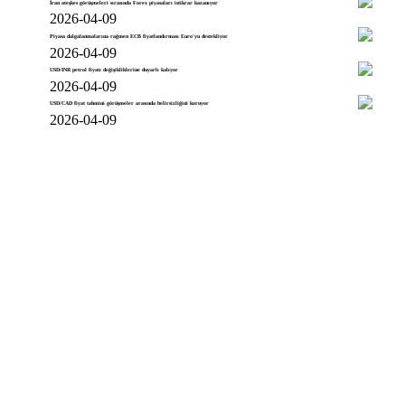
İran ateşkes görüşmeleri sırasında Forex piyasaları istikrar kazanıyor
2026-04-09
Piyasa dalgalanmalarına rağmen ECB fiyatlandırması Euro'yu destekliyor
2026-04-09
USD/INR petrol fiyatı değişikliklerine duyarlı kalıyor
2026-04-09
USD/CAD fiyat tahmini görüşmeler arasında belirsizliğini koruyor
2026-04-09