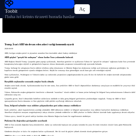
Aç
Toobit
Daha iyi kripto ticareti burada başlar
Trump, İran'ı ABD'nin devam eden askeri varlığı konusunda uyardı
2026-04-09
ABD, kırılgan ateşkes petrol ve piyasaları sarsarken İran üzerindeki askeri baskıyı sürdürüyor
ABD güçleri “gerçek bir anlaşma” olana kadar İran yakınında kalacak
ABD Başkanı Donald Trump, Çarşamba günü yaptığı açıklamada, Amerikan gemileri ve uçaklarının Tahran ile “gerçek bir anlaşma” sağlanana kadar İran çevresinde
konuşlanmış kalacağını söyledi ve görüşmelerin başarısız olması durumunda çatışmanın tırmanabileceği uyarısında bulundu.
Trump, herhangi bir anlaşmanın İran'ın nükleer silahlara sahip olmamasını ve Hürmüz Boğazı'nın uluslararası trafiğe açık kalmasını sağlaması gerektiğini, bu
koşulların önceki görüşmelerle uyumlu olduğunu belirtti. Büyük bir tırmanışı olası görmediğini ancak bunu göz ardı etmediğini söyledi.
Onun açıklamaları, Washington ve Tahran'ın Şubat ayı sonlarında çatışmaların yoğunlaşmasından bu yana ilk kez iki haftalık bir ateşkes üzerinde anlaşmasından
günler sonra geldi.
Karşılıklı suçlamalar arasında ateşkes baskı altında
Ateşkes zaten baskı altında. Açıklanmasından kısa bir süre sonra, İran yetkilileri ABD ve İsrail'i düşmanlıkları durdurmayı amaçlayan on maddelik bir çerçeveyi ihlal
etmekle suçladı.
Tahran, Pakistan'da ateşkes görüşmeleri önerilerini o dönemde “mantıksız” olarak reddetti ve bunun yerine herhangi bir bölgesel barış mekanizmasına Lübnan'ın dahil
edilmesini talep etti.
Çarşamba gecesi, İsrail Lübnan'daki hedeflere saldırılarını sürdürdü ve daha geniş bölgesel gerilimlerin çözülmediğini vurguladı. Trump ise ABD ve İsrail
operasyonlarının İran'ın donanma ve füze güçlerini ciddi şekilde zayıflattığı iddialarını tekrarladı.
İran, bölgesel eylemler veya nükleer çalışmalardan geri adım atmayı reddediyor
İranlı yetkililer, askeri kapasitelerinin azaldığı yönündeki ABD iddialarını reddetti ve bölgesel operasyonları veya nükleer faaliyetleri durdurmayı reddediyor.
Amerikan taleplerini uranyum zenginleştirmeyi askıya almaları yönünde reddettiler ve ABD çıkarları ve Körfez ülkeleri üzerinde baskı uygulamaya devam ediyorlar.
Tahran ayrıca, önemli bir petrol nakliye koridoru olan Hürmüz Boğazı'nın kısmi bir engellemesini sürdürüyor.
Pakistan'da doğrudan görüşmeler ayarlandı
ABD ve İran arasında doğrudan barış müzakereleri, Şubat ayı sonlarında başlayan son çatışma turundan bu yana ilk resmi temasları olarak Cuma günü Pakistan'da
başlayacak.
Gündemin detayları ve kalıcı bir ateşkesin hatları açıklanmadı. Her iki taraf da güçleri yüksek alarmda olarak görüşmelere giriyor.
2003'ten bu yana bölgedeki en büyük ABD yığınağı