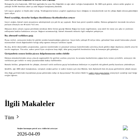
Pentagon bu yılın başlarında, 2003 Irak işgalinden bu yana Orta Doğu'daki en ağır askeri varlığını konuşlandırdı. İki ABD uçak gemisi, onların saldırı grupları ve
yaklaşık 50.000 Amerikan askeri şu anda bölgeye konuşlanmış durumda.
Çift taşıyıcı grupları ve büyük asker varlığı, Washington'un kırmızı çizgileri uygulamaya hazır olduğunu ve müzakerelerde tam bir çöküşe düşük tolerans gösterdiğini
işaret ediyor.
Petrol oynaklığı, tüccarlar kırılgan duraklamayı fiyatlandırırken artıyor
Geçici ateşkes, küresel enerji piyasalarını sakinleştirmek için pek bir şey yapmadı. Brent ham petrol oynaklık endeksi, Pakistan görüşmeleri öncesinde tüccarların
pozisyon almasıyla son 48 saatte %12 arttı.
Dünyanın deniz yoluyla taşınan petrolünün neredeyse dörtte birinin geçtiği Hürmüz Boğazı'nın kısmi engellenmesi, uzun süreli bir enerji arzı şoku ve yenilenen
enflasyonist baskılar korkularını artırıyor. Boğazın savunmasızlığı, küresel ekonomik istikrarla ilgili endişeleri pekiştiriyor.
Kıt, alternatif varlıklara geçiş
Piyasa verileri, sermayenin keskin bir şekilde yeniden konumlandığını gösteriyor. Geçen hafta yaklaşık 85 milyar dolar, geleneksel hisse senedi fonlarından çıkarak
matematiksel olarak doğrulanabilir kıtlığa sahip egemen olmayan varlıklara taşındı.
Bu akış, devlet düzeyindeki çatışmalardan, yaptırım rejimlerinden ve potansiyel sermaye kontrollerinden yalıtılmış olarak görülen değer depolarına yönelik artan bir
tercihi vurguluyor. Tüccarlar, sadece petrol fiyatı artışlarına karşı değil, daha geniş jeopolitik bozulmalara karşı da korunuyor gibi görünüyor.
Görüşmelerin sonucu keskin piyasa dalgalanmasına neden olabilir
Pakistan müzakerelerinden ortaya çıkacak uygulanabilir bir gerilimi azaltma çerçevesi, bu savunma hareketlerinin çoğunu hızla tersine çevirebilir, sermayeyi risk
varlıklarına geri itebilir ve enerji piyasalarındaki baskıyı hafifletebilir.
Bununla birlikte, görüşmelerde bir çöküşün, alternatif varlık sınıflarına geçişi hızlandırması bekleniyor ve jeopolitik risk giderek portföy kararlarını yönlendiriyor.
Şimdilik, ağır ABD askeri konuşlanması, tartışmalı ateşkes şartları ve sadece kısmen açık olan Hürmüz, hem diplomatik hem de piyasa gerilimlerini yüksek tutuyor.
Orta Doğu gerilimlerinden kaynaklanan piyasa şoklarından endişe mi duyuyorsunuz? Tüccarların Toobit’in
vadeli işlem ızgara botları
stratejisiyle oynaklığı nasıl hedge
ettiğini öğrenin.
İlgili Makaleler
Tüm
Ateşkes karmaşası petrol arzı risklerini artırıyor
2026-04-09