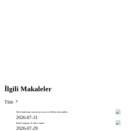
İlgili Makaleler
Tüm
2026 yılında kripto yatırımcıları için en iyi BitMart alternatifleri
2026-07-31
BitMart kapanışı: Ne oldu ve neden?
2026-07-29