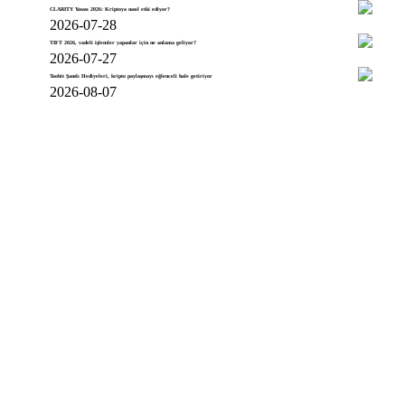
CLARITY Yasası 2026: Kriptoya nasıl etki ediyor?
2026-07-28
TIFT 2026, vadeli işlemler yapanlar için ne anlama geliyor?
2026-07-27
Toobit Şanslı Hediyeleri, kripto paylaşmayı eğlenceli hale getiriyor
2026-08-07