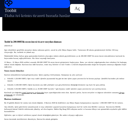
Aç
Toobit
Daha iyi kripto ticareti burada başlar
Toobit'in 200.000$'lık sezon öncesi ticaret meydan okuması
2026-05-22
Spor etkinlikleri genellikle piyasaları durma noktasına getirir, ancak bu yılki Dünya Kupası farklı. Turnuvanın 48 takıma genişlemesiyle birlikte 104 maç
izleyeceğiz. Bu, tarihteki en yüksek sayı.
Önümüzdeki birkaç haftayı grup aşamasından kimlerin çıkacağını tahmin ederek geçirebilirsiniz ya da 200.000 USDT’lik sezon öncesi mücadelemize katılarak bu
heyecandan kazanç sağlayabilirsiniz. Biz ikinci seçeneği öneriyoruz.
21 Mayıs - 31 Mayıs 2026 tarihleri arasında 200.000 USDT’lik sezon öncesi girişimimizi başlatıyoruz. Bunu, yaz takvimi yoğunlaşmadan önce rekabetçi bir başlangıç
noktası olarak düşünün. Katılımcılara ödül havuzları, resmi maç biletleri ve özel Toobit x LALIGA ekipmanlarından oluşan bir karışımla turnuvaya doğrudan erişim
sağlıyoruz.
Sezon öncesi detayları
Katılım mekaniklerini karmaşıklaştırmıyoruz. İşlem yaptıkça ilerliyorsunuz. Kampanya üç yola ayrılıyor:
Etkinlik 1 (50.000 USDT): Spot veya vadeli işlemler piyasasında beş gün üst üste işlem yapan yatırımcılar bu havuzu paylaşır. Şimdilik hacimden çok istikrar
önemli.
Etkinlik 2 (100.000 USDT): İşlem hacminin ana ödül çekilişleri için giriş biletlerine dönüştüğü kilometre taşı bazlı bir şans çekilişi.
Etkinlik 3 (50.000 USDT): Günlük en az 20.000 USDT hacimle 7 gün boyunca vadeli işlemler yapan yatırımcılar için ayrılmış havuz.
Katılmak için doğrudan
resmî kampanya sayfamızdan
kayıt yaptırdığınızdan emin olun. Ayrıntılı şartlar, hacim seviyeleri ve dağıtım takvimleri tamamen
duyuru
sayfamızda
yer almaktadır.
Haziran önizlemesi
Bu 10 günlük dönemi bir ısınma turu olarak düşünün. 4 Haziran 2026’da hedefimizi ana Dünya Kupası kampanyamıza taşıyoruz: 1.000.000 USDT’lik bir turnuva.
Ana etkinlik, işlem görevlerini tamamlayarak ve maç tahminleri yaparak kazanılan kampanyaya özel bir varlık olan $GOAL’ı tanıtıyor. Yatırımcılar $GOAL
kullanarak küresel liderlik tablolarında yükselip, saf altın kupalar, Hublot Big Bang FIFA edisyonu saatler ve kazanan ülkeye tam sponsorluklu seyahatler gibi ödüller
kazanabilirler.
Eğilimler, spor ve dijital varlıkların yapısal olarak örtüştüğünü gösteriyor. Biz sadece altyapıyı sağlıyoruz.
Sezon öncesinde metriklerinizi düzenleyin, Haziran’da sahada görüşürüz.