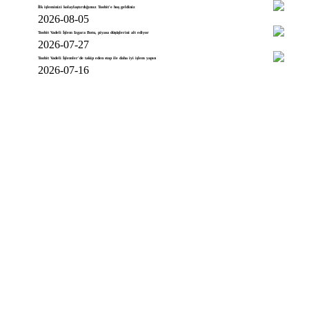
İlk işleminizi kolaylaştırdığımız Toobit'e hoş geldiniz
2026-08-05
Toobit Vadeli İşlem Izgara Botu, piyasa düşüşlerini alt ediyor
2026-07-27
Toobit Vadeli İşlemler'de takip eden stop ile daha iyi işlem yapın
2026-07-16