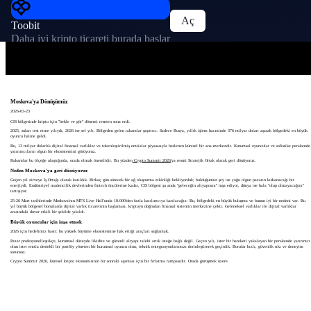
Aç
Toobit
Daha iyi kripto ticareti burada başlar
Moskova'ya Dönüşümüz
2026-03-23
CIS bölgesinde kripto için "bekle ve gör" dönemi resmen sona erdi.
2025, suları test etme yılıydı, 2026 ise sel yılı. Bölgeden gelen rakamlar şaşırtıcı. Sadece Rusya, yıllık işlem hacminde 376 milyar doları aşarak bölgedeki en büyük
oyuncu haline geldi.
Bu, 13 milyar dolarlık dijital finansal varlıklar ve tokenleştirilmiş emtialar piyasasıyla beslenen küresel bir ana merkezdir. Kurumsal oyuncular ve sofistike perakende
yatırımcıların olgun bir ekosistemini görüyoruz.
Rakamlar bu ölçeğe ulaştığında, orada olmak önemlidir. Bu yüzden
Crypto Summit 2026
'ya resmi Stratejik Ortak olarak geri dönüyoruz.
Neden Moskova'ya geri dönüyoruz
Geçen yıl zirveye İş Ortağı olarak katıldık. Birkaç gün sürecek bir ağ oluşturma etkinliği bekliyorduk; bulduğumuz şey ise çoğu olgun pazarın kıskanacağı bir
enerjiydi. Endüstriyel madencilik devlerinden fintech öncülerine kadar, CIS bölgesi şu anda "geleceğin altyapısını" inşa ediyor, dünya ise hala "olup olmayacağını"
tartışıyor.
25-26 Mart tarihlerinde Moskova'nın MTS Live Hall'unda 10.000'den fazla katılımcıya katılacağız. Bu, bölgedeki en büyük buluşma ve bunun iyi bir nedeni var. Bu
yıl büyük bölgesel borsalarda dijital varlık ticaretinin başlaması, kriptoyu doğrudan finansal sistemin merkezine çekti. Geleneksel varlıklar ile dijital varlıklar
arasındaki duvar etkili bir şekilde yıkıldı.
Büyük oyuncular için inşa etmek
2026 için hedefimiz basit: bu yüksek büyüme ekosistemine hak ettiği araçları sağlamak.
Pazar profesyonelleştikçe, kurumsal düzeyde likidite ve güvenli altyapı talebi artık isteğe bağlı değil. Geçen yılı, ister bir hareketi yakalayan bir perakende yatırımcı
olun ister emtia destekli bir portföy yöneten bir kurumsal oyuncu olun, teknik entegrasyonlarımızı derinleştirerek geçirdik. Borular hızlı, güvenlik sıkı ve deneyim
sorunsuz.
Crypto Summit 2026, küresel kripto ekonomisinin bir sonraki aşaması için bir fırlatma rampasıdır. Orada görüşmek üzere.