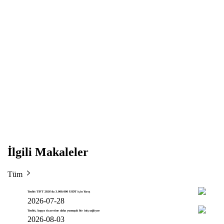
İlgili Makaleler
Tüm
Toobit TIFT 2026'da 3.000.000 USDT için Yarış
2026-07-28
Toobit, kopya ticaretine daha yumuşak bir iniş sağlıyor
2026-08-03