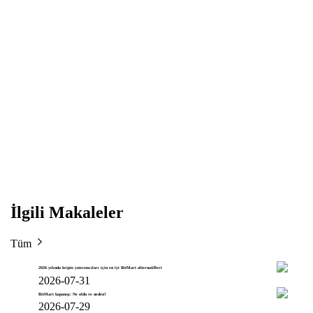
İlgili Makaleler
Tüm
2026 yılında kripto yatırımcıları için en iyi BitMart alternatifleri
2026-07-31
BitMart kapanışı: Ne oldu ve neden?
2026-07-29