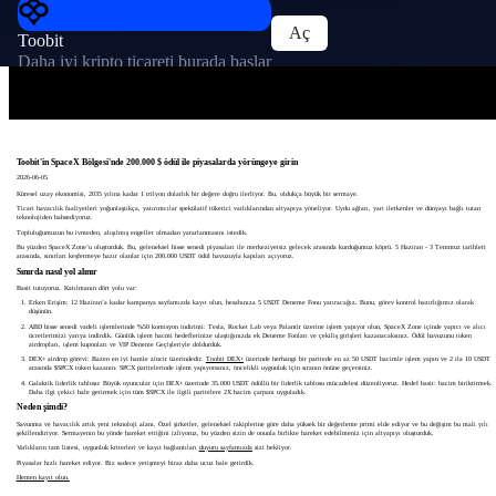
Aç
Toobit
Daha iyi kripto ticareti burada başlar
Toobit'in SpaceX Bölgesi'nde 200.000 $ ödül ile piyasalarda yörüngeye girin
2026-06-05
Küresel uzay ekonomisi, 2035 yılına kadar 1 trilyon dolarlık bir değere doğru ilerliyor. Bu, oldukça büyük bir sermaye.
Ticari havacılık faaliyetleri yoğunlaştıkça, yatırımcılar spekülatif tüketici varlıklarından altyapıya yöneliyor. Uydu ağları, yarı iletkenler ve dünyayı bağlı tutan
teknolojiden bahsediyoruz.
Topluluğumuzun bu ivmeden, alışılmış engeller olmadan yararlanmasını istedik.
Bu yüzden SpaceX Zone’u oluşturduk. Bu, geleneksel hisse senedi piyasaları ile merkeziyetsiz gelecek arasında kurduğumuz köprü. 5 Haziran - 3 Temmuz tarihleri
arasında, sınırları keşfetmeye hazır olanlar için 200.000 USDT ödül havuzuyla kapıları açıyoruz.
Sınırda nasıl yol alınır
Basit tutuyoruz. Katılmanın dört yolu var:
Erken Erişim: 12 Haziran’a kadar kampanya sayfamızda kayıt olun, hesabınıza 5 USDT Deneme Fonu yatıracağız. Bunu, görev kontrol hazırlığımız olarak
düşünün.
ABD hisse senedi vadeli işlemlerinde %50 komisyon indirimi: Tesla, Rocket Lab veya Palantir üzerine işlem yapıyor olun, SpaceX Zone içinde yapıcı ve alıcı
ücretlerimizi yarıya indirdik. Günlük işlem hacmi hedeflerinize ulaştığınızda ek Deneme Fonları ve çekiliş girişleri kazanacaksınız. Ödül havuzunu token
airdropları, işlem kuponları ve VIP Deneme Geçişleriyle doldurduk.
DEX+ airdrop görevi: Bazen en iyi hamle zincir üzerindedir.
Toobit DEX+
üzerinde herhangi bir paritede en az 50 USDT hacimle işlem yapın ve 2 ila 10 USDT
arasında $SPCX token kazanın. SPCX paritelerinde işlem yapıyorsanız, öncelikli uygunluk için sıranın önüne geçersiniz.
Galaktik liderlik tablosu: Büyük oyuncular için DEX+ üzerinde 35.000 USDT ödüllü bir liderlik tablosu mücadelesi düzenliyoruz. Hedef basit: hacim biriktirmek.
Daha ilgi çekici hale getirmek için tüm $SPCX ile ilgili paritelere 2X hacim çarpanı uyguladık.
Neden şimdi?
Savunma ve havacılık artık yeni teknoloji alanı. Özel şirketler, geleneksel rakiplerine göre daha yüksek bir değerleme primi elde ediyor ve bu değişim bu mali yılı
şekillendiriyor. Sermayenin bu yönde hareket ettiğini izliyoruz, bu yüzden sizin de onunla birlikte hareket edebilmeniz için altyapıyı oluşturduk.
Varlıkların tam listesi, uygunluk kriterleri ve kayıt bağlantıları
duyuru sayfamızda
sizi bekliyor.
Piyasalar hızlı hareket ediyor. Biz sadece yetişmeyi biraz daha ucuz hale getirdik.
Hemen kayıt olun.