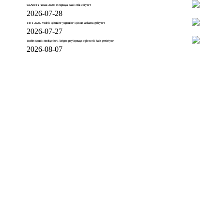
CLARITY Yasası 2026: Kriptoya nasıl etki ediyor?
2026-07-28
TIFT 2026, vadeli işlemler yapanlar için ne anlama geliyor?
2026-07-27
Toobit Şanslı Hediyeleri, kripto paylaşmayı eğlenceli hale getiriyor
2026-08-07