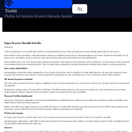
Aç
Toobit
Daha iyi kripto ticareti burada başlar
Kopya Ticarette Tutarlılık Yeni Alfa
2026-04-20
Yıldırım çarpmalarını ve tek seferlik kârlı işlemleri kovalamak döneminin yerini daha yapılandırılmış bir şeye bıraktığı giderek daha net hale geliyor.
Piyasa 2026’da istikrar kazandıkça, odak tekrarlanabilir süreçlere ve disiplinli katılıma kayıyor. Perakende segmenti artık sadece masada bir koltuk değil, bir yol
haritası arıyor. Bu değişim, geçen ay itibarıyla sosyal işlem faaliyetlerinde yıllık bazda %42’lik bir artışla destekleniyor.
Daha da dikkat çekici olan, borsa destekli kopya işlemlerin artık küresel vadeli işlem hacminin neredeyse %18’ini oluşturması. En fazla başarıyı, tutarlı bir şekilde
katılım gösteren katılımcılar arasında görüyoruz. Nisan ayı kopya işlem yarışmamızda, piyango zihniyetinden uzaklaşıp istikrar odaklı bir yaklaşıma geçiyoruz.
Şans yerine alışkanlıklar
Bu kampanyanın merkezinde istikrar oluşturmak yer alıyor. Şanslı çekiliş yerine, basit ve disiplinli bir varlığı ödüllendiriyoruz. İki gün ya da on gün fark etmez,
piyasayla aktif etkileşimi teşvik ediyoruz. Tutarlılık genellikle bir profesyoneli bir hobi sahibinden ayırır ve biz bu felsefenin arkasına USDT koyuyoruz.
İlk deneme kaygısını azaltmak
Bir Lider Trader’ın stratejisine ilk kez “kopyala” dediğinizde, kalp atış hızınız muhtemelen artar. Bu heyecanı azaltmak için, ilk kopya işlemler için bir güvenlik
ağı uyguladık.
İlk denemeniz başarısız olursa, bu kaybın %20 ila %100’ünü, 100 USDT Deneme Fonları ile sınırlı olmak üzere karşılıyoruz. Bu, profesyonellerin nasıl hareket
ettiğini görmenizi sağlayan, öğrenme sürecine yerleşik bir tampon içeren profesyonel bir prova niteliğinde.
Piyasayla birlikte ölçeklenmek
Katılımcılar istikrarlarını oluşturdukça, faaliyetlerini ölçeklendirenleri de ödüllendiriyoruz. Kademeli hacim ödüllerimiz aracılığıyla, trader’lar büyüdükçe daha
yüksek Deneme Fonlarının kilidini açabiliyor.
Ödüller, 200 USDT hacim eşiğine ulaşanlar için 10 USDT’den başlıyor ve 30.000 USDT kilometre taşını aşan katılımcılar için 150 USDT’ye kadar yükseliyor. Bu,
deneyiminiz arttıkça ödüllerinizin de sizinle birlikte artmasını sağlayan yapılandırılmış bir yöntemdir.
Profesyonel omurga
Bir kopya işlem ekosistemi, liderleri kadar iyidir. En iyi stratejileri platformumuzda tutmak için Lider Trader’lar için teşvikleri yeniledik.
Anında karşılama ödüllerinden, 1.000 USDT’ye kadar çıkan kademeli hacim bonuslarına kadar, likidite ve uzmanlık sağlayan kişilerin Toobit topluluğuna katkıları
için adil şekilde ödüllendirilmelerini sağlıyoruz.
Başlarken
Nisan kampanyası bugün itibarıyla başlayıp 8 Mayıs 2026’ya kadar devam ediyor. Lansmanı desteklemek için, yeni kayıtlar için giriş teşvikini 15 USDT Deneme