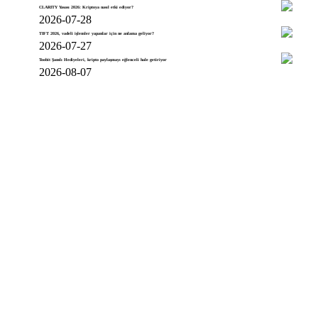
CLARITY Yasası 2026: Kriptoya nasıl etki ediyor?
2026-07-28
TIFT 2026, vadeli işlemler yapanlar için ne anlama geliyor?
2026-07-27
Toobit Şanslı Hediyeleri, kripto paylaşmayı eğlenceli hale getiriyor
2026-08-07