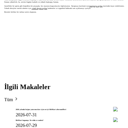
Fonuna yükselttik; bu, serinin bugüne kadarki en yüksek başlangıç bonusu.
Genellikle bir sprint gibi hissedilen bir piyasada, biz maraton koşucularıyla ilgileniyoruz. Yarışmaya katılmak için
kampanya sayfası
üzerinden kayıt olabilirsiniz.
Teknik detayları merak edenler için,
resmî duyuru sayfası
kademeler ve uygunluk hakkında tam açıklamayı içeriyor.
Bizimle birlikte bir istikrar serisi oluşturun.
İlgili Makaleler
Tüm
2026 yılında kripto yatırımcıları için en iyi BitMart alternatifleri
2026-07-31
BitMart kapanışı: Ne oldu ve neden?
2026-07-29