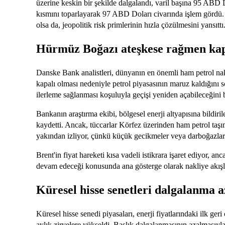
üzerine keskin bir şekilde dalgalandı, varil başına 95 ABD
kısmını toparlayarak 97 ABD Doları civarında işlem gördü. Bu
olsa da, jeopolitik risk primlerinin hızla çözülmesini yansıttı
Hürmüz Boğazı ateşkese rağmen kap
Danske Bank analistleri, dünyanın en önemli ham petrol nak
kapalı olması nedeniyle petrol piyasasının maruz kaldığını s
ilerleme sağlanması koşuluyla geçişi yeniden açabileceğini be
Bankanın araştırma ekibi, bölgesel enerji altyapısına bildir
kaydetti. Ancak, tüccarlar Körfez üzerinden ham petrol taşı
yakından izliyor, çünkü küçük gecikmeler veya darboğazlar bil
Brent'in fiyat hareketi kısa vadeli istikrara işaret ediyor, anc
devam edeceği konusunda ana gösterge olarak nakliye akış
Küresel hisse senetleri dalgalanma a
Küresel hisse senedi piyasaları, enerji fiyatlarındaki ilk ge
aylık zirvelere yükseldi. Başlık dalgalanmasının azalmasıyla