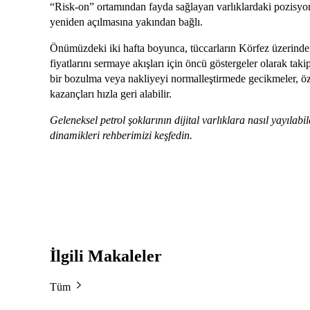
“Risk-on” ortamından fayda sağlayan varlıklardaki pozisyon
yeniden açılmasına yakından bağlı.
Önümüzdeki iki hafta boyunca, tüccarların Körfez üzerinden 
fiyatlarını sermaye akışları için öncü göstergeler olarak ta
bir bozulma veya nakliyeyi normalleştirmede gecikmeler, özel
kazançları hızla geri alabilir.
Geleneksel petrol şoklarının dijital varlıklara nasıl yayılab
dinamikleri rehberimizi keşfedin.
İlgili Makaleler
Tüm