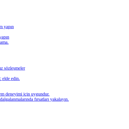
ım yapın
yapın
lama.
ız sözleşmeler
 elde edin.
lem deneyimi için uygundur.
dalgalanmalarında fırsatları yakalayın.