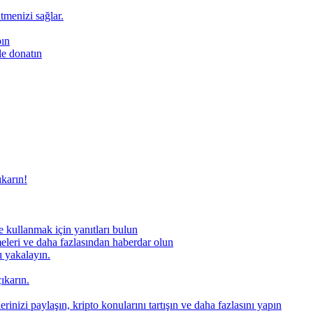
ütmenizi sağlar.
pın
le donatın
ıkarın!
 kullanmak için yanıtları bulun
meleri ve daha fazlasından haberdar olun
nı yakalayın.
ıkarın.
rinizi paylaşın, kripto konularını tartışın ve daha fazlasını yapın