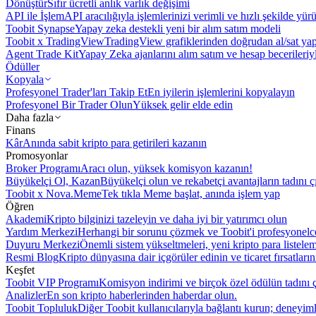
Dönüştür
Sıfır ücretli anlık varlık değişimi
API ile İşlem
API aracılığıyla işlemlerinizi verimli ve hızlı şekilde yür
Toobit Synapse
Yapay zeka destekli yeni bir alım satım modeli
Toobit x TradingView
TradingView grafiklerinden doğrudan al/sat ya
Agent Trade Kit
Yapay Zeka ajanlarını alım satım ve hesap becerileriy
Ödüller
Kopyala
Profesyonel Trader'ları Takip Et
En iyilerin işlemlerini kopyalayın
Profesyonel Bir Trader Olun
Yüksek gelir elde edin
Daha fazla
Finans
Kâr
Anında sabit kripto para getirileri kazanın
Promosyonlar
Broker Programı
Aracı olun, yüksek komisyon kazanın!
Büyükelçi Ol, Kazan
Büyükelçi olun ve rekabetçi avantajların tadını ç
Toobit x Nova.Meme
Tek tıkla Meme başlat, anında işlem yap
Öğren
Akademi
Kripto bilginizi tazeleyin ve daha iyi bir yatırımcı olun
Yardım Merkezi
Herhangi bir sorunu çözmek ve Toobit'i profesyonelce
Duyuru Merkezi
Önemli sistem yükseltmeleri, yeni kripto para listele
Resmi Blog
Kripto dünyasına dair içgörüler edinin ve ticaret fırsatları
Keşfet
Toobit VIP Programı
Komisyon indirimi ve birçok özel ödülün tadını ç
Analizler
En son kripto haberlerinden haberdar olun.
Toobit Topluluk
Diğer Toobit kullanıcılarıyla bağlantı kurun; deneyimle