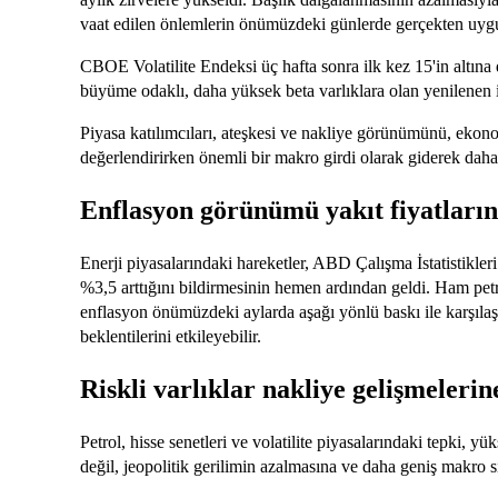
vaat edilen önlemlerin önümüzdeki günlerde gerçekten uyg
CBOE Volatilite Endeksi üç hafta sonra ilk kez 15'in altı
büyüme odaklı, daha yüksek beta varlıklara olan yenilenen i
Piyasa katılımcıları, ateşkesi ve nakliye görünümünü, ekonom
değerlendirirken önemli bir makro girdi olarak giderek daha 
Enflasyon görünümü yakıt fiyatların
Enerji piyasalarındaki hareketler, ABD Çalışma İstatistikle
%3,5 arttığını bildirmesinin hemen ardından geldi. Ham petro
enflasyon önümüzdeki aylarda aşağı yönlü baskı ile karşılaşab
beklentilerini etkileyebilir.
Riskli varlıklar nakliye gelişmelerin
Petrol, hisse senetleri ve volatilite piyasalarındaki tepki, yü
değil, jeopolitik gerilimin azalmasına ve daha geniş makro 