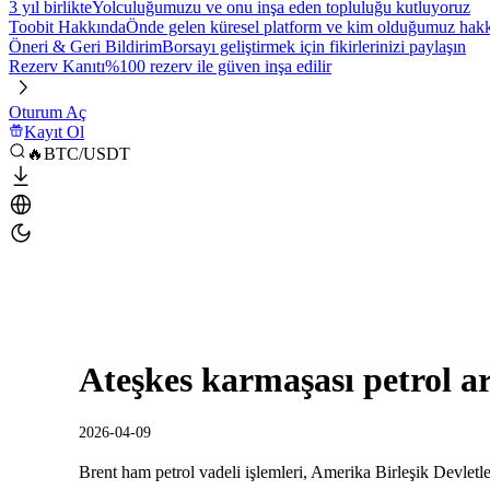
3 yıl birlikte
Yolculuğumuzu ve onu inşa eden topluluğu kutluyoruz
Toobit Hakkında
Önde gelen küresel platform ve kim olduğumuz hakkı
Öneri & Geri Bildirim
Borsayı geliştirmek için fikirlerinizi paylaşın
Rezerv Kanıtı
%100 rezerv ile güven inşa edilir
Oturum Aç
Kayıt Ol
🔥BTC/USDT
Ateşkes karmaşası petrol arz
2026-04-09
Brent ham petrol vadeli işlemleri, Amerika Birleşik Devletler