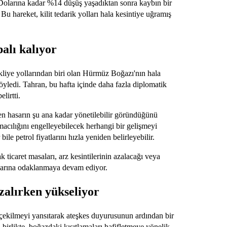
 Dolarına kadar %14 düşüş yaşadıktan sonra kaybın bir
 hareket, kilit tedarik yolları hala kesintiye uğramış
.
alı kalıyor
liye yollarından biri olan Hürmüz Boğazı'nın hala
öyledi. Tahran, bu hafta içinde daha fazla diplomatik
lirtti.
ilen hasarın şu ana kadar yönetilebilir göründüğünü
macılığını engelleyebilecek herhangi bir gelişmeyi
e petrol fiyatlarını hızla yeniden belirleyebilir.
ak ticaret masaları, arz kesintilerinin azalacağı veya
larına odaklanmaya devam ediyor.
zalırken yükseliyor
ri çekilmeyi yansıtarak ateşkes duyurusunun ardından bir
 birlikte, boğazdaki kısıtlamaları hafifletmeye yönelik