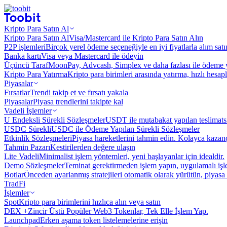
Kripto Para Satın Al
Kripto Para Satın Al
Visa/Mastercard ile Kripto Para Satın Alın
P2P işlemleri
Birçok yerel ödeme seçeneğiyle en iyi fiyatlarla alım sat
Banka kartı
Visa veya Mastercard ile ödeyin
Üçüncü Taraf
MoonPay, Advcash, Simplex ve daha fazlası ile ödeme 
Kripto Para Yatırma
Kripto para birimleri arasında yatırma, hızlı hesap
Piyasalar
Fırsatlar
Trendi takip et ve fırsatı yakala
Piyasalar
Piyasa trendlerini takipte kal
Vadeli İşlemler
U Endeksli Sürekli Sözleşmeler
USDT ile mutabakat yapılan teslimats
USDC Sürekli
USDC ile Ödeme Yapılan Sürekli Sözleşmeler
Etkinlik Sözleşmeleri
Piyasa hareketlerini tahmin edin. Kolayca kazanç
Tahmin Pazarı
Kestirilerden değere ulaşın
Lite Vadeli
Minimalist işlem yöntemleri, yeni başlayanlar için idealdir.
Demo Sözleşmeler
Teminat gerektirmeden işlem yapın, uygulamalı iş
Botlar
Önceden ayarlanmış stratejileri otomatik olarak yürütün, piyasa 
TradFi
İşlemler
Spot
Kripto para birimlerini hızlıca alın veya satın
DEX +
Zincir Üstü Popüler Web3 Tokenlar, Tek Elle İşlem Yap.
Launchpad
Erken aşama token listelemelerine erişin