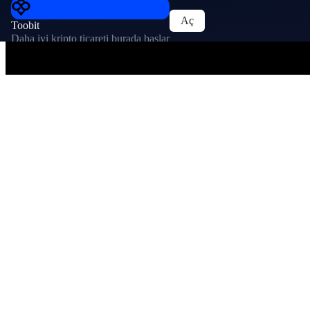
Aç
Toobit
Daha iyi kripto ticareti burada başlar