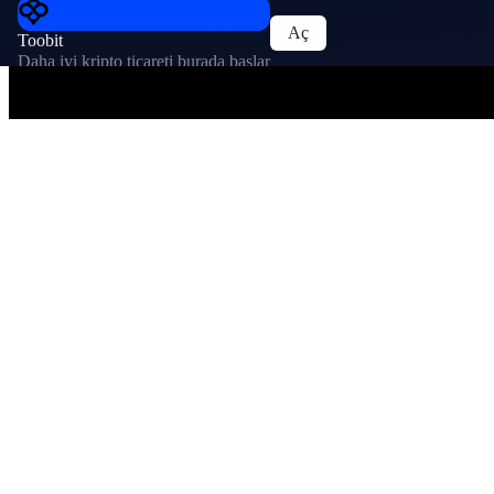
Aç
Toobit
Daha iyi kripto ticareti burada başlar