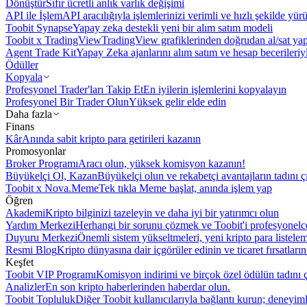
Dönüştür
Sıfır ücretli anlık varlık değişimi
API ile İşlem
API aracılığıyla işlemlerinizi verimli ve hızlı şekilde yür
Toobit Synapse
Yapay zeka destekli yeni bir alım satım modeli
Toobit x TradingView
TradingView grafiklerinden doğrudan al/sat ya
Agent Trade Kit
Yapay Zeka ajanlarını alım satım ve hesap becerileriy
Ödüller
Kopyala
Profesyonel Trader'ları Takip Et
En iyilerin işlemlerini kopyalayın
Profesyonel Bir Trader Olun
Yüksek gelir elde edin
Daha fazla
Finans
Kâr
Anında sabit kripto para getirileri kazanın
Promosyonlar
Broker Programı
Aracı olun, yüksek komisyon kazanın!
Büyükelçi Ol, Kazan
Büyükelçi olun ve rekabetçi avantajların tadını ç
Toobit x Nova.Meme
Tek tıkla Meme başlat, anında işlem yap
Öğren
Akademi
Kripto bilginizi tazeleyin ve daha iyi bir yatırımcı olun
Yardım Merkezi
Herhangi bir sorunu çözmek ve Toobit'i profesyonelce
Duyuru Merkezi
Önemli sistem yükseltmeleri, yeni kripto para listele
Resmi Blog
Kripto dünyasına dair içgörüler edinin ve ticaret fırsatları
Keşfet
Toobit VIP Programı
Komisyon indirimi ve birçok özel ödülün tadını ç
Analizler
En son kripto haberlerinden haberdar olun.
Toobit Topluluk
Diğer Toobit kullanıcılarıyla bağlantı kurun; deneyimle