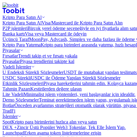
Kripto Para Satın Al
Kripto Para Satın Al
Visa/Mastercard ile Kripto Para Satın Alın
P2P işlemleri
Birçok yerel ödeme seçeneğiyle en iyi fiyatlarla alım sat
Banka kartı
Visa veya Mastercard ile ödeyin
Üçüncü Taraf
MoonPay, Advcash, Simplex ve daha fazlası ile ödeme 
Kripto Para Yatırma
Kripto para birimleri arasında yatırma, hızlı hesap
Piyasalar
Fırsatlar
Trendi takip et ve fırsatı yakala
Piyasalar
Piyasa trendlerini takipte kal
Vadeli İşlemler
U Endeksli Sürekli Sözleşmeler
USDT ile mutabakat yapılan teslimats
USDC Sürekli
USDC ile Ödeme Yapılan Sürekli Sözleşmeler
Etkinlik Sözleşmeleri
Piyasa hareketlerini tahmin edin. Kolayca kazanç
Tahmin Pazarı
Kestirilerden değere ulaşın
Lite Vadeli
Minimalist işlem yöntemleri, yeni başlayanlar için idealdir.
Demo Sözleşmeler
Teminat gerektirmeden işlem yapın, uygulamalı iş
Botlar
Önceden ayarlanmış stratejileri otomatik olarak yürütün, piyasa 
TradFi
İşlemler
Spot
Kripto para birimlerini hızlıca alın veya satın
DEX +
Zincir Üstü Popüler Web3 Tokenlar, Tek Elle İşlem Yap.
Launchpad
Erken aşama token listelemelerine erişin