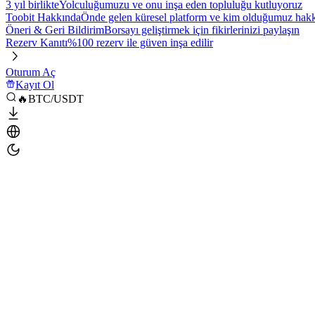
3 yıl birlikte
Yolculuğumuzu ve onu inşa eden topluluğu kutluyoruz
Toobit Hakkında
Önde gelen küresel platform ve kim olduğumuz hakkı
Öneri & Geri Bildirim
Borsayı geliştirmek için fikirlerinizi paylaşın
Rezerv Kanıtı
%100 rezerv ile güven inşa edilir
Oturum Aç
Kayıt Ol
🔥BTC/USDT