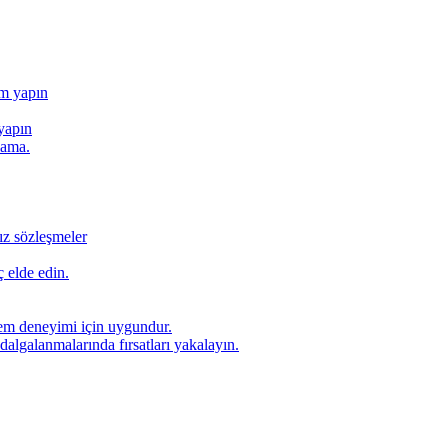
ım yapın
yapın
lama.
ız sözleşmeler
 elde edin.
lem deneyimi için uygundur.
dalgalanmalarında fırsatları yakalayın.