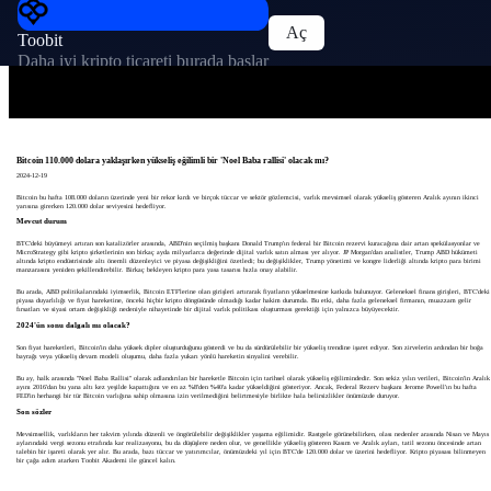
Aç
Toobit
Daha iyi kripto ticareti burada başlar
Bitcoin 110.000 dolara yaklaşırken yükseliş eğilimli bir 'Noel Baba rallisi' olacak mı?
2024-12-19
Bitcoin bu hafta 108.000 doların üzerinde yeni bir rekor kırdı ve birçok tüccar ve sektör gözlemcisi, varlık mevsimsel olarak yükseliş gösteren Aralık ayının ikinci
yarısına girerken 120.000 dolar seviyesini hedefliyor.
Mevcut durum
BTC'deki büyümeyi artıran son katalizörler arasında, ABD'nin seçilmiş başkanı Donald Trump'ın federal bir Bitcoin rezervi kuracağına dair artan spekülasyonlar ve
MicroStrategy gibi kripto şirketlerinin son birkaç ayda milyarlarca değerinde dijital varlık satın alması yer alıyor. JP Morgan'dan analistler, Trump ABD hükümeti
altında kripto endüstrisinde altı önemli düzenleyici ve piyasa değişikliğini özetledi; bu değişiklikler, Trump yönetimi ve kongre liderliği altında kripto para birimi
manzarasını yeniden şekillendirebilir. Birkaç bekleyen kripto para yasa tasarısı hızla onay alabilir.
Bu arada, ABD politikalarındaki iyimserlik, Bitcoin ETF'lerine olan girişleri artırarak fiyatların yükselmesine katkıda bulunuyor. Geleneksel finans girişleri, BTC'deki
piyasa duyarlılığı ve fiyat hareketine, önceki hiçbir kripto döngüsünde olmadığı kadar hakim durumda. Bu etki, daha fazla geleneksel firmanın, muazzam gelir
fırsatları ve siyasi ortam değişikliği nedeniyle nihayetinde bir dijital varlık politikası oluşturması gerektiği için yalnızca büyüyecektir.
2024'ün sonu dalgalı mı olacak?
Son fiyat hareketleri, Bitcoin'in daha yüksek dipler oluşturduğunu gösterdi ve bu da sürdürülebilir bir yükseliş trendine işaret ediyor. Son zirvelerin ardından bir boğa
bayrağı veya yükseliş devam modeli oluşumu, daha fazla yukarı yönlü hareketin sinyalini verebilir.
Bu ay, halk arasında "Noel Baba Rallisi" olarak adlandırılan bir hareketle Bitcoin için tarihsel olarak yükseliş eğilimindedir. Son sekiz yılın verileri, Bitcoin'in Aralık
ayını 2016'dan bu yana altı kez yeşilde kapattığını ve en az %8'den %40'a kadar yükseldiğini gösteriyor. Ancak, Federal Rezerv başkanı Jerome Powell'ın bu hafta
FED'in herhangi bir tür Bitcoin varlığına sahip olmasına izin verilmediğini belirtmesiyle birlikte hala belirsizlikler önümüzde duruyor.
Son sözler
Mevsimsellik, varlıkların her takvim yılında düzenli ve öngörülebilir değişiklikler yaşama eğilimidir. Rastgele görünebilirken, olası nedenler arasında Nisan ve Mayıs
aylarındaki vergi sezonu etrafında kar realizasyonu, bu da düşüşlere neden olur, ve genellikle yükseliş gösteren Kasım ve Aralık ayları, tatil sezonu öncesinde artan
talebin bir işareti olarak yer alır. Bu arada, bazı tüccar ve yatırımcılar, önümüzdeki yıl için BTC'de 120.000 dolar ve üzerini hedefliyor. Kripto piyasası bilinmeyen
bir çağa adım atarken Toobit Akademi ile güncel kalın.