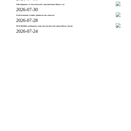
Odos kapanıyor ve tüccarların bir çıkış haritasına ihtiyacı var
2026-07-30
Zcash Ironwood, transfer planlarını öne çıkarıyor
2026-07-28
WLD kilidinin azalmasıyla scalp yatırımcıların bir plana ihtiyacı olacak
2026-07-24