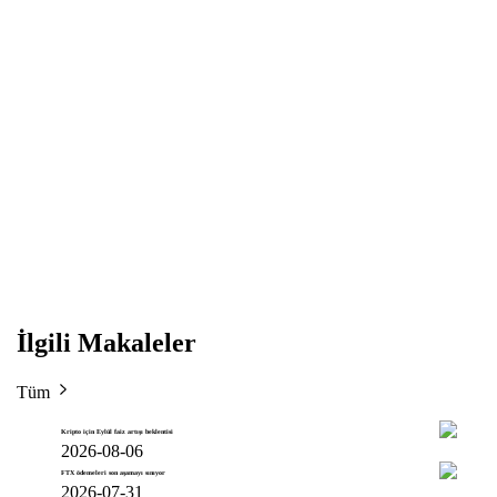
İlgili Makaleler
Tüm
Kripto için Eylül faiz artışı beklentisi
2026-08-06
FTX ödemeleri son aşamayı sınıyor
2026-07-31