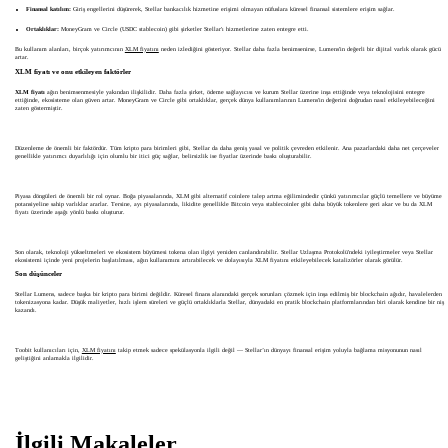
Finansal katılım:
Giriş engellerini düşürerek, Stellar bankacılık hizmetine erişimi olmayan nüfuslara küresel finansal sistemlere erişim sağlar.
Ortaklıklar:
MoneyGram ve Circle (USDC stablecoin) gibi şirketler Stellar'ı hizmetlerine zaten entegre etti.
Bu kullanım alanları, birçok yatırımcının
XLM fiyatını
neden izlediğini gösteriyor. Stellar daha fazla benimsenirse, Lumens'in değerli bir dijital varlık olarak gücü
artar.
XLM fiyatı ve onu etkileyen faktörler
XLM fiyatı
ağın benimsenmesiyle yakından ilişkilidir. Daha fazla şirket, ödeme sağlayıcısı ve kurum Stellar üzerine inşa ettiğinde veya teknolojisini entegre
ettiğinde, ekosisteme olan güven artar. MoneyGram ve Circle gibi ortaklıklar, gerçek dünya kullanımlarının Lumens'in değerini doğrudan nasıl etkileyebileceğini
zaten göstermiştir.
Düzenleme de önemli bir faktördür. Tüm kripto para birimleri gibi, Stellar da daha geniş yasal ve politik çevreden etkilenir. Ana pazarlardaki daha net çerçeveler
genellikle yatırımcı duyarlılığı için olumlu bir itici güç sağlar, belirsizlik ise fiyatlar üzerinde baskı oluşturabilir.
Piyasa döngüleri de önemli bir rol oynar. Boğa piyasalarında, XLM gibi alternatif coinlere talep artma eğilimindedir çünkü yatırımcılar güçlü temellere ve büyüme
potansiyeline sahip varlıklar ararlar. Tersine, ayı piyasalarında, likidite genellikle Bitcoin veya stablecoinler gibi daha büyük tokenlere geri akar ve bu da XLM
fiyatı üzerinde aşağı yönlü baskı oluşturur.
Son olarak, teknoloji yükseltmeleri ve ekosistem büyümesi tokena olan ilgiyi yeniden canlandırabilir. Stellar Uzlaşma Protokolü'ndeki iyileştirmeler veya Stellar
ekosistemi içinde yeni projelerin başlatılması, ağın kullanımını artırabilecek ve dolayısıyla XLM fiyatını etkileyebilecek katalizörler olarak görülür.
Son düşünceler
Stellar Lumens, sadece başka bir kripto para birimi değildir. Küresel finans alanındaki gerçek sorunları çözmek için inşa edilmiş bir blockchain ağıdır, havalelerden
tokenizasyona kadar. Düşük maliyetler, hızlı işlem süreleri ve güçlü ortaklıklarla Stellar, dünyadaki en pratik blockchain platformlarından biri olarak kendine bir niş
kazandı.
Toobit kullanıcıları için,
XLM fiyatını
takip etmek sadece spekülasyonla ilgili değil — Stellar’ın dünyayı finansal erişim yoluyla bağlama misyonunun nasıl
geliştiğini anlamakla ilgilidir.
İlgili Makaleler