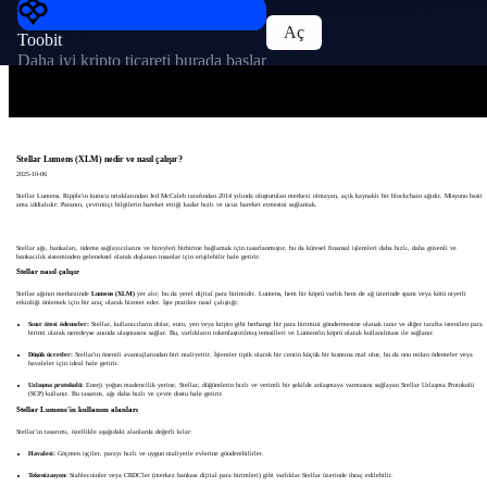
Aç
Toobit
Daha iyi kripto ticareti burada başlar
Stellar Lumens (XLM) nedir ve nasıl çalışır?
2025-10-06
Stellar Lumens, Ripple'ın kurucu ortaklarından Jed McCaleb tarafından 2014 yılında oluşturulan merkezi olmayan, açık kaynaklı bir blockchain ağıdır. Misyonu basit
ama iddialıdır: Paranın, çevrimiçi bilgilerin hareket ettiği kadar hızlı ve ucuz hareket etmesini sağlamak.
Stellar ağı, bankaları, ödeme sağlayıcılarını ve bireyleri birbirine bağlamak için tasarlanmıştır, bu da küresel finansal işlemleri daha hızlı, daha güvenli ve
bankacılık sisteminden geleneksel olarak dışlanan insanlar için erişilebilir hale getirir.
Stellar nasıl çalışır
Stellar ağının merkezinde
Lumens (XLM)
yer alır, bu da yerel dijital para birimidir. Lumens, hem bir köprü varlık hem de ağ üzerinde spam veya kötü niyetli
etkinliği önlemek için bir araç olarak hizmet eder. İşte pratikte nasıl çalıştığı:
Sınır ötesi ödemeler:
Stellar, kullanıcıların dolar, euro, yen veya kripto gibi herhangi bir para birimini göndermesine olanak tanır ve diğer tarafta istenilen para
birimi olarak neredeyse anında ulaşmasını sağlar. Bu, varlıkların tokenlaştırılmış temsilleri ve Lumens'in köprü olarak kullanılması ile sağlanır.
Düşük ücretler:
Stellar'ın önemli avantajlarından biri maliyettir. İşlemler tipik olarak bir centin küçük bir kısmına mal olur, bu da onu mikro ödemeler veya
havaleler için ideal hale getirir.
Uzlaşma protokolü:
Enerji yoğun madencilik yerine, Stellar, düğümlerin hızlı ve verimli bir şekilde anlaşmaya varmasını sağlayan Stellar Uzlaşma Protokolü
(SCP) kullanır. Bu tasarım, ağı daha hızlı ve çevre dostu hale getirir.
Stellar Lumens'in kullanım alanları
Stellar’ın tasarımı, özellikle aşağıdaki alanlarda değerli kılar:
Havalesi:
Göçmen işçiler, parayı hızlı ve uygun maliyetle evlerine gönderebilirler.
Tokenizasyon:
Stablecoinler veya CBDC'ler (merkez bankası dijital para birimleri) gibi varlıklar Stellar üzerinde ihraç edilebilir.