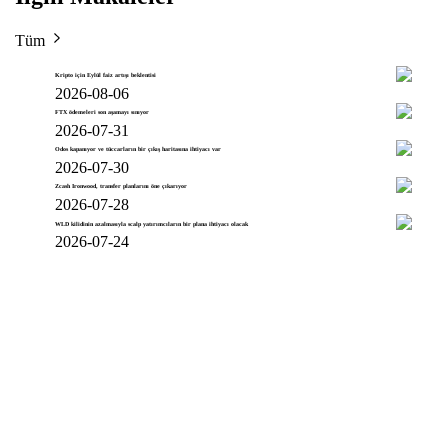
Tüm
Kripto için Eylül faiz artışı beklentisi
2026-08-06
FTX ödemeleri son aşamayı sınıyor
2026-07-31
Odos kapanıyor ve tüccarların bir çıkış haritasına ihtiyacı var
2026-07-30
Zcash Ironwood, transfer planlarını öne çıkarıyor
2026-07-28
WLD kilidinin azalmasıyla scalp yatırımcıların bir plana ihtiyacı olacak
2026-07-24