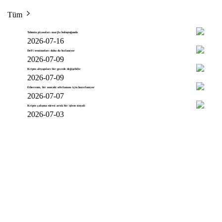
Tüm
Tahmin piyasaları marjla buluştuğunda
2026-07-16
DeFi teminatları daha da hızlanıyor
2026-07-09
Kripto altyapıları bir gecede değişebilir
2026-07-09
Ethereum, bir sonraki sıfırlaması için hazırlanıyor
2026-07-07
Kripto çalışma süresi artık bir işlem sinyali
2026-07-03