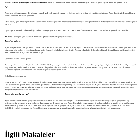
Tüketici Güveni için Gelişmiş Güvenlik Önlemleri
: Anahtar döndürme ve hibrit saklama modelleri gibi özellikler güvenliği ve kullanıcı güvenini artırır.
Aptos ekosistemi
Aptos, ana ağ lansmanından iki yıl sonra yaklaşık yedi milyon aktif cüzdan ve yüzlerce projeyle gelişen bir ekosistem oluşturdu. Aptos ekosisteminde desteklenen
önemli kullanım durumları şunlardır:
DeFi
: Aptos, ağın yüksek işlem hacmi ve saniyenin altındaki gecikme süresinden yararlanan çeşitli DeFi protokollerini destekleyerek açık finansın bir sonraki çağına
yol açıyor.
Oyun:
Aptos'un teknik mükemmelliği, istikrarı ve düşük gaz ücretleri, zincir üstü, Web3 oyun deneyimlerinin bir sonraki neslini oluşturmak için idealdir.
AI:
AI ve DePIN gibi yeni kullanım durumları Aptos platformunda geliştirilmektedir.
Aptos'un geleceği
Aptos, saniyenin altındaki gecikme süresi ve benzer Katman-1'lere göre 100 kat daha düşük gaz ücretleri ile küresel finansal katılımı açıyor. Aptos, gaz ücretlerini
artırmadan elde edilen en hızlı işlem hızına sahip Katman-1 blockchain'lerden biridir. Aptos'un teknolojik ilerlemeleri, küresel finansal kapsayıcılığın geleceğini
doğrudan etkileyerek açık finansın yolunu açıyor.
Geleneksel Finans Aptos'a geliyor
Aptos, açık finans ve daha büyük finansal erişilebilirliği hayata geçirmek için büyük Geleneksel Finans ortaklarıyla çalışıyor. Aptos blockchain hızlı, ölçeklenebilir
ve güvenli olup, Geleneksel Finans oyuncularının ihtiyaçlarını karşılar ve işlemi destekler. Dahası, Aptos'un Move'a olan güveni, blockchain'i Gerçek Dünya
Varlıklarının (RWA) tokenizasyonu için bir amiral gemisi destinasyonu yapar.
Ondo Finance entegrasyonu
Tipik bir örnek, Ondo Finance'in tokenleştirilmiş hazineleri Aptos'a entegre etmesi, Geleneksel Finans güvenilirliğini blockchain verimliliği ile birleştirerek Aptos
DeFi ekosistemine gerçek dünya varlıklarını getirmesidir. Ondo'nun tokenleştirilmiş ABD Hazineleri projesi USDY, yakın zamanda Aptos'ta başlatıldı ve entegrasyon,
USDY'yi Thala'nın AMM havuzlarına getiren bir Thala Labs işbirliğini içeriyor. Ondo'nun Aptos Labs'a entegrasyonu, Web2 düzeyinde kurumsal uzmanlığı Web3
düzeyinde merkeziyetsizlikle birleştiriyor.
Aptos için sırada ne var?
Aptos, sürekli iyileştirme ve genişlemeye odaklanan iddialı bir yol haritasına sahiptir. Anahtar kilometre taşları arasında teknoloji yığınını geliştirmek, ağ
benimsenmesini artırmak ve yeni kullanım durumlarını teşvik etmek yer alır. Aptos, blockchain inovasyonunun ön saflarında kalmayı hedefliyor ve platformunun
ölçeklenebilir, güvenli ve kullanıcı dostu kalmasını sağlıyor. Aptos, geliştiriciler için ölçeklenebilir, güvenli ve yükseltilebilir bir platform sunar. Benzersiz
özellikleri ve güçlü ekosistemi ile Aptos, blockchain benimsemenin ve açık finansın bir sonraki dalgasını yönlendirmek için iyi bir konumdadır.
İlgili Makaleler