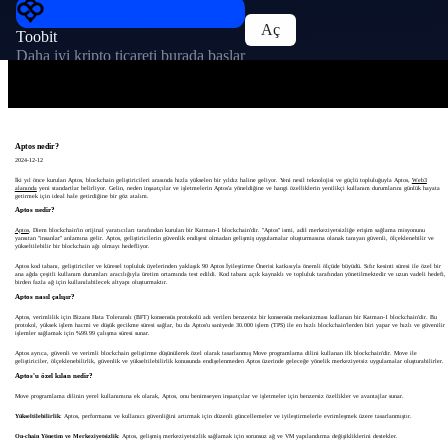
Aç
Toobit
Daha iyi kripto ticareti burada başlar
Aptos nedir?
2024-12-12
İki yıl önce kurulan Aptos, blockchain geliştiricileri arasında hızla yükselen bir yıldız haline geliyor. Yeni nesil teknolojisi ve güçlü topluluğuyla Aptos,
Web3
alanında
yeni standartlar belirliyor. Gelin, neden inşaatçılar ve işletmelerin Aptos'a yöneldiğine ve hangi özelliklerin yenilikçi kullanım durumlarını günlük hayata
getirmek için ideal hale getirdiğine bir göz atalım.
Aptos nedir?
Aptos
, Diem blockchain'in orijinal yaratıcıları tarafından kurulan bir Katman-1 blockchain'dir. "Aptos" ismi, adil merkeziyetsizliğe erişim sağlama misyonunu
yansıtan "insanlar" anlamına gelir. Aptos, geliştiricilerin güvenlik endişesi olmadan gelişmiş uygulamalar oluşturmasına olanak tanıyan güvenli, ölçeklenebilir ve
yükseltilebilir bir blockchain ağı olmayı hedefliyor.
Aptos kod tabanı, geliştiriciler ve küresel topluluk üyelerinden yaklaşık 90 Aptos İyileştirme Önerisi katkısıyla önemli ölçüde büyüdü. Sıfır kesinti süresi ile özel bir
ana ağda çeşitli kullanım durumları aracılığıyla üretim ortamında test edildi. Kod tabanı açık kaynaklı ve topluluk tarafından yönetilmektedir ve uzun vadeli hedefi,
birden fazla ağ için kullanılabilecek altyapı oluşturmaktır.
Aptos nasıl çalışır?
Aptos, verimlilik için Bizans Hata Toleranslı (BFT) konsensüs protokolü adı verilen benzersiz bir konsensüs mekanizması kullanan bir Katman-1 blockchain'dir. Bu
protokol, yüksek işlem hacmi ve düşük gecikme süresi sağlar, bu da Aptos'u saniyede 30.000 işlem (TPS) ile en hızlı blockchain'lerden biri yapar ve hızlı ve güvenilir
işlemler sağlamak için %99.99 çalışma süresi sunar.
Aptos ayrıca, güvenli ve verimli blockchain geliştirme düşünülerek özel olarak tasarlanmış Move programlama dilini kullanan ilk blockchain'dir. Move ile
geliştiriciler, ölçeklenebilirlik, güvenlik ve yükseltilebilirlik konusunda endişelenmeden Aptos üzerinde geleceğe yönelik merkeziyetsiz uygulamalar oluşturabilirler.
Aptos'u özel kılan nedir?
Move programlama dilinin yerel kullanımına ek olarak, Aptos, onu benimseyen inşaatçılar ve işletmeler için benzersiz özellikler ve avantajlar sunar.
Yükseltilebilirlik
: Aptos, performansı ve kullanıcı güvenliğini artırmak için düzenli güncellemeler ve iyileştirmelerle evrimleşmek üzere tasarlanmıştır.
On-chain Yönetim ve Merkeziyetsizlik
: Aptos, gelişmiş merkeziyetsizlik sağlamak için sorunsuz ağ ve VM yapılandırma değişikliklerini destekler.