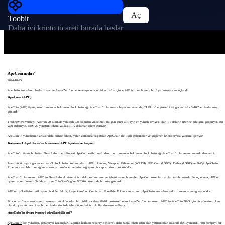
Aç
Toobit
Daha iyi kripto ticareti burada başlar
ApeCoin nedir?
2024-10-25
Apechain ana ağının başlatılması ve LayerZero'nun entegrasyonu, son birkaç hafta içinde APE için muhteşem bir fiyat artışıyla sonuçlandı.
ApeCoin (APE)
ApeCoin
(APE) fiyatı, uzun zamandır beklenen blockchain ağı ApeChain'in lansmanı heyecanı arasında, 21 Ekim'de yükseldi ve geçen hafta %100'den fazla artış
gösterdi.
TradingView verileri, APE'nin 20 Ekim'de yaklaşık 0,8 dolardan yükselerek iki gün sonra altı ayın en yüksek seviyesi olan 1,7 doların üzerine çıktığını gösteriyor. Bu
yazı itibariyle, ERC-20 yönetim tokenı yaklaşık 1,2 dolardan işlem görüyor.
ApeCoin’in yükselişinin arkasındaki birkaç faktör, yakın zamanda başlatılan ApeChain ile ilgili gelişmeler ve güçlenen kripto piyasa yapısını içeriyor.
Katman-3 ApeChain'in lansmanı APE fiyatını artırıyor
ApeCoin’in fiyatı bu hafta, Yuga Labs liderliğindeki ApeCoin ekibi tarafından uzun zamandır beklenen blockchain ağı ApeChain'in lansmanının ardından geldi.
Pazar günü hayata geçen katman-3 blockchain, kullanıcıların APE tokenları, Wrapped Ethereum (WETH), USD Coin (USDC), Tether (USDT) ve Dai'yi ApeChain,
Ethereum ve Arbitrum ağları arasında transfer etmelerini sağlayan bir çapraz zincir köprüsüdür.
ApeChain'in lansmanı, APE'nin Yuga Labs ekosistemi içindeki kullanımını genişletti ve muhtemelen ApeCoin tokenlarına olan talebi artırdı. Sonuç olarak, APE'nin
işlem hacmi önemli ölçüde arttı ve CoinGlass'a göre %200'ün üzerinde bir artış gösterdi.
APE’nin yükselişini tetikleyen bir diğer faktör, LayerZero’nun Omnichain Fungible Token standardının ApeChain ana ağına yakın zamanda entegrasyonudur.
Blockchain'ler arasında veri taşımayı mümkün kılan bir birlikte çalışabilirlik protokolü olan LayerZero'nun tanıtımı, APE'nin ApeCoin DAO için bir yönetim tokenı
olarak işlev görmesini ve birden fazla zincirde işlem ücretleri için kullanılmasını sağlıyor.
ApeCoin'in fiyatı ivmeyi sürdürebilir mi?
ApeCoin’in
son yükselişi, potansiyel kazançları kaçırma korkusu nedeniyle giderek daha fazla token satın alan yatırımcılar arasında ilgi uyandırdı. “Bu pompayı bir