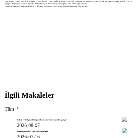
canavar gibi izleyen birçok kişi FOMO içinde olmalı,” tanınmış bir kripto tüccarı, APE’nin son fiyat hareketine yanıt olarak bir X gönderisinde söyledi. Tüccar,
“gerçek” kazançların APE’nin fiyatı ATH'ye bir aylık mum çubuğu ürettiğinde elde edileceğini söyledi.
Toobit Academy ile bağlantıda kalın ve bizimle daha fazla trend kripto projeleri hakkında bilgi edinin.
İlgili Makaleler
Tüm
Kalshi ve Polymarket işlem hacmi haritasını yeniden çiziyor
2026-08-07
Tahmin piyasaları marjla buluştuğunda
2026-07-16