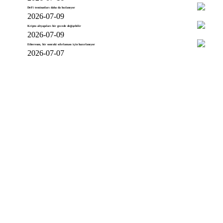
DeFi teminatları daha da hızlanıyor
2026-07-09
Kripto altyapıları bir gecede değişebilir
2026-07-09
Ethereum, bir sonraki sıfırlaması için hazırlanıyor
2026-07-07