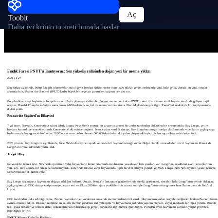
Aç
Toobit
Daha iyi kripto ticareti burada başlar
Fındık Faresi PNUT'u Tanıtıyoruz: Son yükseliş rallisinden doğan yeni bir meme yıldızı
2024-11-27
Son birkaç ay içinde, Pump.fun gibi platformlar aracılığıyla basılan birkaç meme coin, bazı dikkat çekici nedenlerle viral hale geldi. Ancak, bu viral coinler
arasında bile, Peanut the Squirrel (PNUT) kadar büyük bir heyecan yaratmayı başaran pek azı var.
Bu yılın Kasım ayı başlarında Pump.fun aracılığıyla piyasaya sürülen bir
Solana
meme coini olan PNUT, coini ilham veren evcil hayvan etrafında gelişen trajik
olaylar, Donald Trump'ın zaferiyle sonuçlanan ABD başkanlık seçimi ve meme coin tanıtıcısı Elon Musk'ın konuyla ilgili Tweet'leri nedeniyle kripto piyasasında
dikkat çekti.
Peanut the Squirrel'ın Hikayesi
7 yıl önce, Norwalk, Connecticut sakini Mark Longo, New York'a yaptığı bir ziyarette annesi bir araba tarafından öldürülen bir sincap buldu. Bay Longo, yetim
hayvanı kurtardı ve sonraki yıllarda Connecticut'taki evinde büyüttü. Peanut adını verdiği sincap, Bay Longo'nun sosyal medya platformunda videolarını paylaşmaya
başlamasıyla Instagram ünlüsü oldu. 2024'ün sonlarına doğru, Peanut 500.000'den fazla takipçiden oluşan etkileyici bir Instagram hayran kitlesi edindi.
2023 yılında, Bay Longo ve eşi Daniela, New York'un kuzeyine taşındı ve orada bir hayvan barınağı kurdu. Doğal olarak, en sevdikleri evcil hayvanları Peanut da
Longo'ların yeni adresinde yerini aldı.
Trajik Olay
Ne yazık ki Peanut için, New York eyaletinin vahşi hayvanların konut ortamında tutulmasını yasaklayan katı yasaları var. Longo'lar, sevdikleri evcil sincaplarının
yanı sıra, Fred adında bir rakun da barındırıyordu. Evlerinde tutulan vahşi hayvanlarla ilgili bir dizi şikayet yapıldı ve Mark Longo, New York Eyaleti Çevre Koruma
Departmanı'nın dikkatini çekti.
Bay Longo başlangıçta hayvanları doğaya saldığını belirtti. Ancak, Peanut'ın Instagram gönderilerinde sürekli görünmesi, sincabın hala Longo'ların evinde olduğunu
açıkça gösterdi. DEC davayı takip etmeye devam etti ve Ekim 2024'te, ajans yetkilileri bir arama emriyle Longo'ların evine girerek hem Peanut hem de Fred'i el
koydu.
DEC tarafından iddia edildiği üzere, Peanut hayvanların el konulması sırasında memurlardan birini ısırdı. Hayvanların kuduz taşıyabileceğinden korkan Peanut, Kasım
ayında ötenazi edildi. DEC'nin mülküne en az altı memur gönderen sert yaklaşımı ve hayvanların ardından yapılan ötenazi, sosyal medyada bir tepki yarattı. Birçok
kişi, siyasi figürler ve ünlüler dahil, hükümetin halkın karşılaştığı gerçek sorunlarla ilgilenmesi gerektiğini, evlerden evcil hayvanları almanın yerine getirmesi
gerektiğini belirtti.
PNUT Meme Coin'in Doğuşu