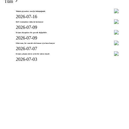
Tüm
Tahmin piyasaları marjla buluştuğunda
2026-07-16
DeFi teminatları daha da hızlanıyor
2026-07-09
Kripto altyapıları bir gecede değişebilir
2026-07-09
Ethereum, bir sonraki sıfırlaması için hazırlanıyor
2026-07-07
Kripto çalışma süresi artık bir işlem sinyali
2026-07-03