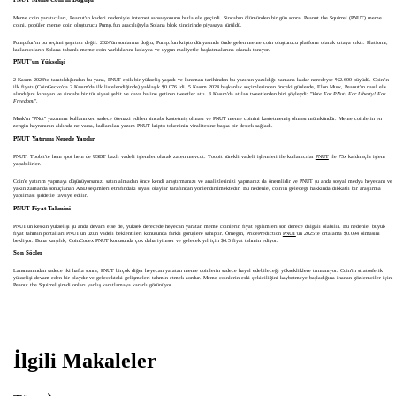
Meme coin yaratıcıları, Peanut'ın kaderi nedeniyle internet sansasyonunu hızla ele geçirdi. Sincabın ölümünden bir gün sonra, Peanut the Squirrel (PNUT) meme
coini, popüler meme coin oluşturucu Pump.fun aracılığıyla Solana blok zincirinde piyasaya sürüldü.
Pump.fun'ın bu seçimi şaşırtıcı değil. 2024'ün sonlarına doğru, Pump.fun kripto dünyasında önde gelen meme coin oluşturucu platform olarak ortaya çıktı. Platform,
kullanıcıların Solana tabanlı meme coin varlıklarını kolayca ve uygun maliyetle başlatmalarına olanak tanıyor.
PNUT'un Yükselişi
2 Kasım 2024'te tanıtıldığından bu yana, PNUT epik bir yükseliş yaşadı ve lansman tarihinden bu yazının yazıldığı zamana kadar neredeyse %2.600 büyüdü. Coin'in
ilk fiyatı (CoinGecko'da 2 Kasım'da ilk listelendiğinde) yaklaşık $0.076 idi. 5 Kasım 2024 başkanlık seçimlerinden önceki günlerde, Elon Musk, Peanut'ın nasıl ele
alındığını kınayan ve sincabı bir tür siyasi şehit ve dava haline getiren tweetler attı. 3 Kasım'da atılan tweetlerden biri şöyleydi: "
Vote For PNut! For Liberty! For
Freedom!
".
Musk'ın "PNut" yazımını kullanırken sadece ötenazi edilen sincabı kastetmiş olması ve PNUT meme coinini kastetmemiş olması mümkündür. Meme coinlerin en
zengin hayranının aklında ne varsa, kullanılan yazım PNUT kripto tokeninin viralitesine başka bir destek sağladı.
PNUT Yatırımı Nerede Yapılır
PNUT, Toobit'te hem spot hem de USDT bazlı vadeli işlemler olarak zaten mevcut. Toobit sürekli vadeli işlemleri ile kullanıcılar
PNUT
ile 75x kaldıraçla işlem
yapabilirler.
Coin'e yatırım yapmayı düşünüyorsanız, satın almadan önce kendi araştırmanızı ve analizlerinizi yapmanız da önemlidir ve PNUT şu anda sosyal medya heyecanı ve
yakın zamanda sonuçlanan ABD seçimleri etrafındaki siyasi olaylar tarafından yönlendirilmektedir. Bu nedenle, coin'in geleceği hakkında dikkatli bir araştırma
yapılması şiddetle tavsiye edilir.
PNUT Fiyat Tahmini
PNUT'un keskin yükselişi şu anda devam etse de, yüksek derecede heyecan yaratan meme coinlerin fiyat eğilimleri son derece dalgalı olabilir. Bu nedenle, büyük
fiyat tahmin portalları PNUT'un uzun vadeli beklentileri konusunda farklı görüşlere sahiptir. Örneğin, PricePrediction
PNUT
'un 2025'te ortalama $0.094 olmasını
bekliyor. Buna karşılık, CoinCodex PNUT konusunda çok daha iyimser ve gelecek yıl için $4.5 fiyat tahmin ediyor.
Son Sözler
Lansmanından sadece iki hafta sonra, PNUT birçok diğer heyecan yaratan meme coinlerin sadece hayal edebileceği yüksekliklere tırmanıyor. Coin'in stratosferik
yükselişi devam eden bir olaydır ve gelecekteki gelişmeleri tahmin etmek zordur. Meme coinlerin eski çekiciliğini kaybetmeye başladığına inanan gözlemciler için,
Peanut the Squirrel şimdi onları yanlış kanıtlamaya kararlı görünüyor.
İlgili Makaleler