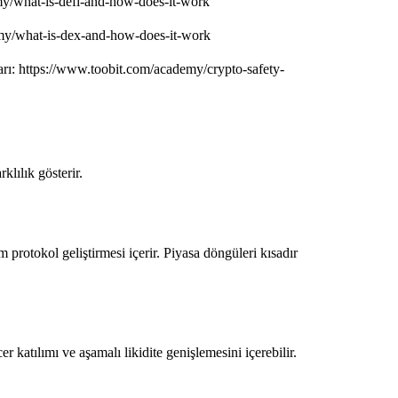
emy/what-is-defi-and-how-does-it-work
emy/what-is-dex-and-how-does-it-work
ları: https://www.toobit.com/academy/crypto-safety-
klılık gösterir.
 protokol geliştirmesi içerir. Piyasa döngüleri kısadır
r katılımı ve aşamalı likidite genişlemesini içerebilir.