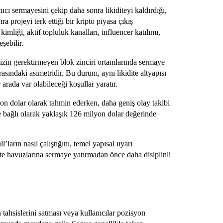
anıcı sermayesini çekip daha sonra likiditeyi kaldırdığı,
ra projeyi terk ettiği bir kripto piyasa çıkış
imliği, aktif topluluk kanalları, influencer katılımı,
eşebilir.
, izin gerektirmeyen blok zinciri ortamlarında sermaye
rasındaki asimetridir. Bu durum, aynı likidite altyapısı
rada var olabileceği koşullar yaratır.
yon dolar olarak tahmin ederken, daha geniş olay takibi
e bağlı olarak yaklaşık 126 milyon dolar değerinde
ların nasıl çalıştığını, temel yapısal uyarı
ite havuzlarına sermaye yatırmadan önce daha disiplinli
 tahsislerini satması veya kullanıcılar pozisyon