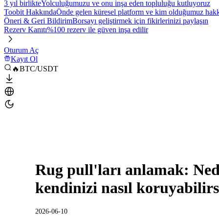
3 yıl birlikte
Yolculuğumuzu ve onu inşa eden topluluğu kutluyoruz
Toobit Hakkında
Önde gelen küresel platform ve kim olduğumuz hakkı
Öneri & Geri Bildirim
Borsayı geliştirmek için fikirlerinizi paylaşın
Rezerv Kanıtı
%100 rezerv ile güven inşa edilir
Oturum Aç
Kayıt Ol
🔥BTC/USDT
Rug pull'ları anlamak: Nedir
kendinizi nasıl koruyabilirs
2026-06-10