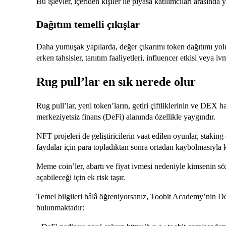
Bu işlevler, içeriden kişiler ile piyasa katılımcıları arasında y
Dağıtım temelli çıkışlar
Daha yumuşak yapılarda, değer çıkarımı token dağıtımı yoluy
erken tahsisler, tanıtım faaliyetleri, influencer etkisi veya i
Rug pull’lar en sık nerede olur
Rug pull’lar, yeni token’ların, getiri çiftliklerinin ve DEX ha
merkeziyetsiz finans (DeFi) alanında özellikle yaygındır.
NFT projeleri de geliştiricilerin vaat edilen oyunlar, staking
faydalar için para topladıktan sonra ortadan kaybolmasıyla ku
Meme coin’ler, abartı ve fiyat ivmesi nedeniyle kimsenin s
açabileceği için ek risk taşır.
Temel bilgileri hâlâ öğreniyorsanız, Toobit Academy’nin DeF
bulunmaktadır: