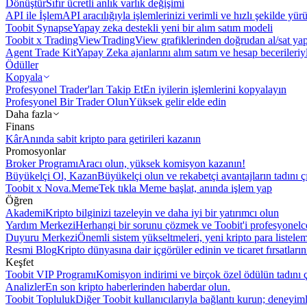
Dönüştür
Sıfır ücretli anlık varlık değişimi
API ile İşlem
API aracılığıyla işlemlerinizi verimli ve hızlı şekilde yür
Toobit Synapse
Yapay zeka destekli yeni bir alım satım modeli
Toobit x TradingView
TradingView grafiklerinden doğrudan al/sat ya
Agent Trade Kit
Yapay Zeka ajanlarını alım satım ve hesap becerileriy
Ödüller
Kopyala
Profesyonel Trader'ları Takip Et
En iyilerin işlemlerini kopyalayın
Profesyonel Bir Trader Olun
Yüksek gelir elde edin
Daha fazla
Finans
Kâr
Anında sabit kripto para getirileri kazanın
Promosyonlar
Broker Programı
Aracı olun, yüksek komisyon kazanın!
Büyükelçi Ol, Kazan
Büyükelçi olun ve rekabetçi avantajların tadını ç
Toobit x Nova.Meme
Tek tıkla Meme başlat, anında işlem yap
Öğren
Akademi
Kripto bilginizi tazeleyin ve daha iyi bir yatırımcı olun
Yardım Merkezi
Herhangi bir sorunu çözmek ve Toobit'i profesyonelce
Duyuru Merkezi
Önemli sistem yükseltmeleri, yeni kripto para listele
Resmi Blog
Kripto dünyasına dair içgörüler edinin ve ticaret fırsatları
Keşfet
Toobit VIP Programı
Komisyon indirimi ve birçok özel ödülün tadını ç
Analizler
En son kripto haberlerinden haberdar olun.
Toobit Topluluk
Diğer Toobit kullanıcılarıyla bağlantı kurun; deneyimle