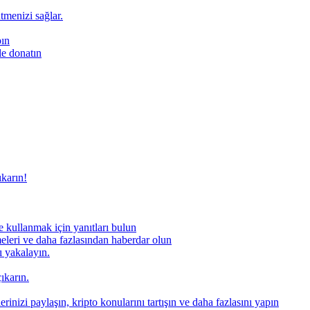
ütmenizi sağlar.
pın
le donatın
ıkarın!
 kullanmak için yanıtları bulun
meleri ve daha fazlasından haberdar olun
nı yakalayın.
ıkarın.
rinizi paylaşın, kripto konularını tartışın ve daha fazlasını yapın