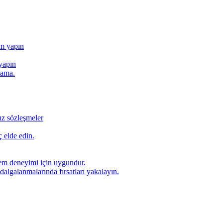
ım yapın
yapın
lama.
ız sözleşmeler
 elde edin.
lem deneyimi için uygundur.
dalgalanmalarında fırsatları yakalayın.