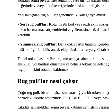
aldıktan sonra piyasa işlevselliğini devre dışı bırakması d
değerinde ve/veya likidite erişiminde keskin bir düşüştür.
Yapısal açıdan rug pull’lar genellikle iki kategoriye ayrılır:
•
Sert rug pull’lar:
Kötü niyetli kod veya gizli akıllı sözleşm
token basmasına, satış emirlerini engellemesine, cüzdanları k
verebilir.
•
Yumuşak rug pull’lar:
Daha çok abartılı tanıtım, içeride
hâlâ aktif görünebilir, ancak ekip cüzdanları veya gizli tahsis
Temel nokta basittir: Bir projenin açıkça sahte görünmesi ge
eksikliği, yol haritası olmaması ve belirsiz teknik belgeler a
rug pull riskini ortadan kaldırmaz.
Rug pull’lar nasıl çalışır
Çoğu rug pull, bir akıllı sözleşme aracılığıyla bir token olu
borsadaki likidite havuzunda ETH, BNB, USDC veya başka bir 
Likidite sağlandıktan sonra piyasa katılımcıları işlem yapmay