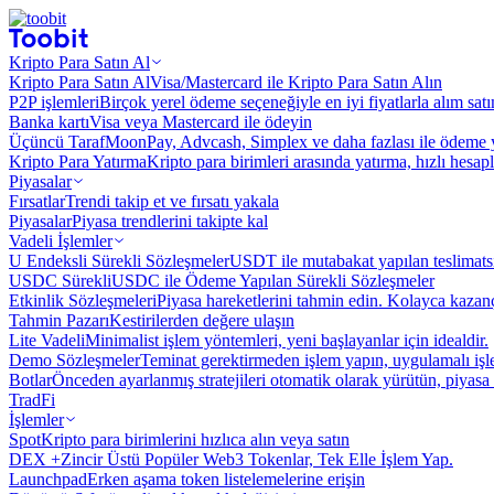
Kripto Para Satın Al
Kripto Para Satın Al
Visa/Mastercard ile Kripto Para Satın Alın
P2P işlemleri
Birçok yerel ödeme seçeneğiyle en iyi fiyatlarla alım sat
Banka kartı
Visa veya Mastercard ile ödeyin
Üçüncü Taraf
MoonPay, Advcash, Simplex ve daha fazlası ile ödeme 
Kripto Para Yatırma
Kripto para birimleri arasında yatırma, hızlı hesap
Piyasalar
Fırsatlar
Trendi takip et ve fırsatı yakala
Piyasalar
Piyasa trendlerini takipte kal
Vadeli İşlemler
U Endeksli Sürekli Sözleşmeler
USDT ile mutabakat yapılan teslimats
USDC Sürekli
USDC ile Ödeme Yapılan Sürekli Sözleşmeler
Etkinlik Sözleşmeleri
Piyasa hareketlerini tahmin edin. Kolayca kazanç
Tahmin Pazarı
Kestirilerden değere ulaşın
Lite Vadeli
Minimalist işlem yöntemleri, yeni başlayanlar için idealdir.
Demo Sözleşmeler
Teminat gerektirmeden işlem yapın, uygulamalı iş
Botlar
Önceden ayarlanmış stratejileri otomatik olarak yürütün, piyasa 
TradFi
İşlemler
Spot
Kripto para birimlerini hızlıca alın veya satın
DEX +
Zincir Üstü Popüler Web3 Tokenlar, Tek Elle İşlem Yap.
Launchpad
Erken aşama token listelemelerine erişin