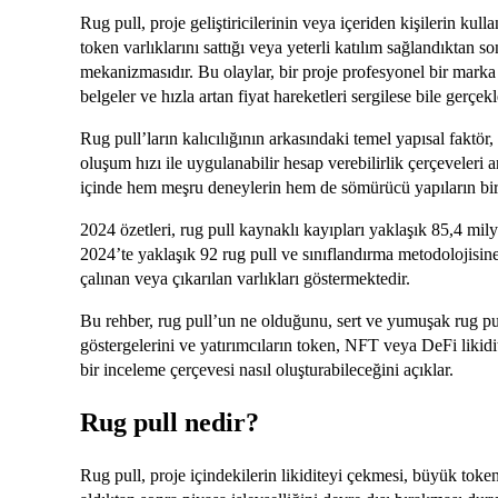
Rug pull, proje geliştiricilerinin veya içeriden kişilerin kull
token varlıklarını sattığı veya yeterli katılım sağlandıktan son
mekanizmasıdır. Bu olaylar, bir proje profesyonel bir marka k
belgeler ve hızla artan fiyat hareketleri sergilese bile gerçekl
Rug pull’ların kalıcılığının arkasındaki temel yapısal faktör
oluşum hızı ile uygulanabilir hesap verebilirlik çerçeveleri a
içinde hem meşru deneylerin hem de sömürücü yapıların bir a
2024 özetleri, rug pull kaynaklı kayıpları yaklaşık 85,4 mil
2024’te yaklaşık 92 rug pull ve sınıflandırma metodolojisin
çalınan veya çıkarılan varlıkları göstermektedir.
Bu rehber, rug pull’un ne olduğunu, sert ve yumuşak rug pull’
göstergelerini ve yatırımcıların token, NFT veya DeFi likid
bir inceleme çerçevesi nasıl oluşturabileceğini açıklar.
Rug pull nedir?
Rug pull, proje içindekilerin likiditeyi çekmesi, büyük token