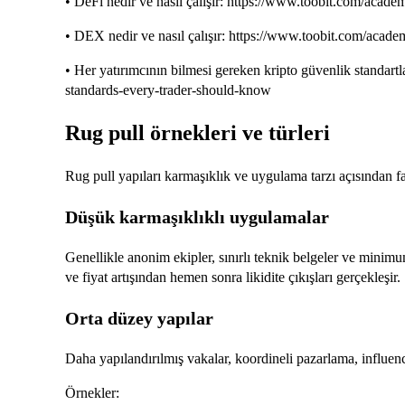
• DeFi nedir ve nasıl çalışır: https://www.toobit.com/acad
• DEX nedir ve nasıl çalışır: https://www.toobit.com/acad
• Her yatırımcının bilmesi gereken kripto güvenlik standart
standards-every-trader-should-know
Rug pull örnekleri ve türleri
Rug pull yapıları karmaşıklık ve uygulama tarzı açısından far
Düşük karmaşıklıklı uygulamalar
Genellikle anonim ekipler, sınırlı teknik belgeler ve minimum
ve fiyat artışından hemen sonra likidite çıkışları gerçekleşir.
Orta düzey yapılar
Daha yapılandırılmış vakalar, koordineli pazarlama, influence
Örnekler: