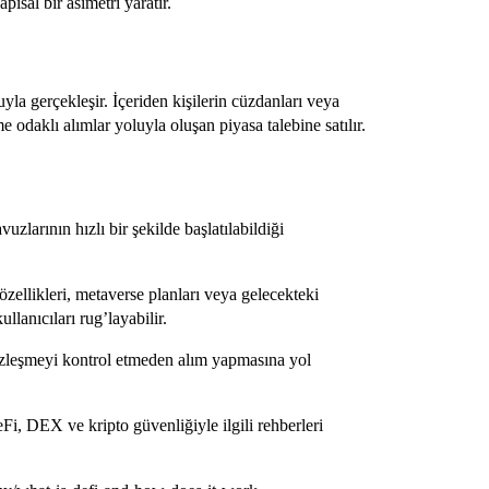
apısal bir asimetri yaratır.
la gerçekleşir. İçeriden kişilerin cüzdanları veya
vme odaklı alımlar yoluyla oluşan piyasa talebine satılır.
vuzlarının hızlı bir şekilde başlatılabildiği
 özellikleri, metaverse planları veya gelecekteki
llanıcıları rug’layabilir.
özleşmeyi kontrol etmeden alım yapmasına yol
i, DEX ve kripto güvenliğiyle ilgili rehberleri