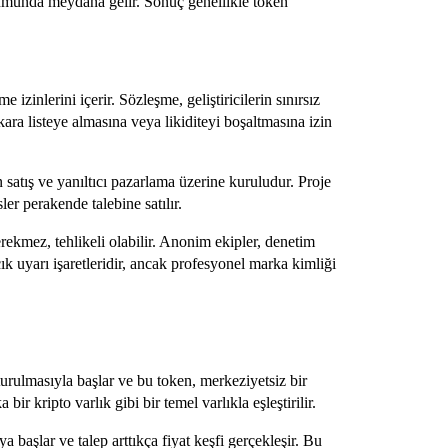
urumunda meydana gelir. Sonuç genellikle token
e izinlerini içerir. Sözleşme, geliştiricilerin sınırsız
ara listeye almasına veya likiditeyi boşaltmasına izin
n satış ve yanıltıcı pazarlama üzerine kuruludur. Proje
ler perakende talebine satılır.
rekmez, tehlikeli olabilir. Anonim ekipler, denetim
çık uyarı işaretleridir, ancak profesyonel marka kimliği
şturulmasıyla başlar ve bu token, merkeziyetsiz bir
kripto varlık gibi bir temel varlıkla eşleştirilir.
a başlar ve talep arttıkça fiyat keşfi gerçekleşir. Bu