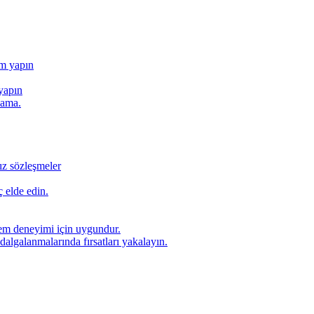
ım yapın
yapın
lama.
ız sözleşmeler
 elde edin.
lem deneyimi için uygundur.
dalgalanmalarında fırsatları yakalayın.