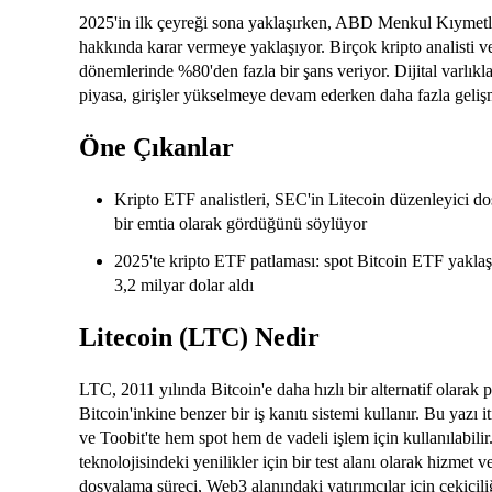
2025'in ilk çeyreği sona yaklaşırken, ABD Menkul Kıymetl
hakkında karar vermeye yaklaşıyor. Birçok kripto analisti v
dönemlerinde %80'den fazla bir şans veriyor. Dijital varlıklar
piyasa, girişler yükselmeye devam ederken daha fazla gelişm
Öne Çıkanlar
Kripto ETF analistleri, SEC'in Litecoin düzenleyici do
bir emtia olarak gördüğünü söylüyor
2025'te kripto ETF patlaması: spot Bitcoin ETF yaklaş
3,2 milyar dolar aldı
Litecoin (LTC) Nedir
LTC, 2011 yılında Bitcoin'e daha hızlı bir alternatif olarak p
Bitcoin'inkine benzer bir iş kanıtı sistemi kullanır. Bu yazı i
ve Toobit'te hem spot hem de vadeli işlem için kullanılabilir.
teknolojisindeki yenilikler için bir test alanı olarak hizmet 
dosyalama süreci, Web3 alanındaki yatırımcılar için çekiciliğ