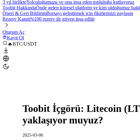
3 yıl birlikte
Yolculuğumuzu ve onu inşa eden topluluğu kutluyoruz
Toobit Hakkında
Önde gelen küresel platform ve kim olduğumuz hakkı
Öneri & Geri Bildirim
Borsayı geliştirmek için fikirlerinizi paylaşın
Rezerv Kanıtı
%100 rezerv ile güven inşa edilir
Oturum Aç
Kayıt Ol
🔥BTC/USDT
Toobit İçgörü: Litecoin (L
yaklaşıyor muyuz?
2025-03-06