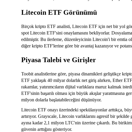
Litecoin ETF Görünümü
Birçok kripto ETF analisti, Litecoin ETF için net bir yol 
spot Litecoin ETF'sini onaylamasını bekliyorlar. Dosyalam
edilmiştir. Bu ilerleme, düzenleyicinin Litecoin'i bir emtia
diğer kripto ETF'lerine göre bir avantaj kazanıyor ve potans
Piyasa Talebi ve Girişler
Toobit analistlerine göre, piyasa dinamikleri geliştikçe kript
ETF yaklaşık 40 milyar dolarlık net giriş alırken, Ether ETF
rakamlar, yatırımcıların dijital varlıklara maruz kalmak istedi
ETF'sinin başarılı olması için büyük akışlar yaratmasına ge
milyon dolarla başlatabileceğini düşünüyor.
Litecoin ETF onayı üzerindeki spekülasyonlar arttıkça, büy
artırıyor. Grayscale, Litecoin varlıklarını agresif bir şeki
ayına kadar 2,1 milyon LTC'nin üzerine çıkardı. Bu birikim
güvenin arttığını gösteriyor.