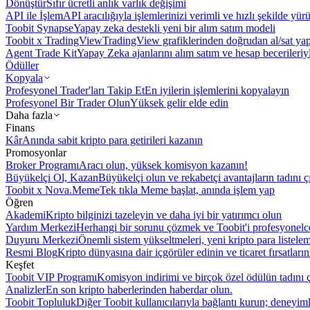
Dönüştür
Sıfır ücretli anlık varlık değişimi
API ile İşlem
API aracılığıyla işlemlerinizi verimli ve hızlı şekilde yür
Toobit Synapse
Yapay zeka destekli yeni bir alım satım modeli
Toobit x TradingView
TradingView grafiklerinden doğrudan al/sat ya
Agent Trade Kit
Yapay Zeka ajanlarını alım satım ve hesap becerileriy
Ödüller
Kopyala
Profesyonel Trader'ları Takip Et
En iyilerin işlemlerini kopyalayın
Profesyonel Bir Trader Olun
Yüksek gelir elde edin
Daha fazla
Finans
Kâr
Anında sabit kripto para getirileri kazanın
Promosyonlar
Broker Programı
Aracı olun, yüksek komisyon kazanın!
Büyükelçi Ol, Kazan
Büyükelçi olun ve rekabetçi avantajların tadını ç
Toobit x Nova.Meme
Tek tıkla Meme başlat, anında işlem yap
Öğren
Akademi
Kripto bilginizi tazeleyin ve daha iyi bir yatırımcı olun
Yardım Merkezi
Herhangi bir sorunu çözmek ve Toobit'i profesyonelce
Duyuru Merkezi
Önemli sistem yükseltmeleri, yeni kripto para listele
Resmi Blog
Kripto dünyasına dair içgörüler edinin ve ticaret fırsatları
Keşfet
Toobit VIP Programı
Komisyon indirimi ve birçok özel ödülün tadını ç
Analizler
En son kripto haberlerinden haberdar olun.
Toobit Topluluk
Diğer Toobit kullanıcılarıyla bağlantı kurun; deneyimle