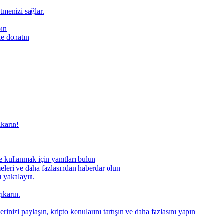
ütmenizi sağlar.
pın
le donatın
ıkarın!
 kullanmak için yanıtları bulun
meleri ve daha fazlasından haberdar olun
nı yakalayın.
ıkarın.
rinizi paylaşın, kripto konularını tartışın ve daha fazlasını yapın