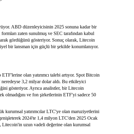
görüyor. ABD düzenleyicisinin 2025 sonuna kadar bir
a formları zaten sunulmuş ve SEC tarafından kabul
 olarak gördüğünü gösteriyor. Sonuç olarak, Litecoin
iyel bir lansman için güçlü bir şekilde konumlanıyor.
o ETF'lerine olan yatırımcı talebi artıyor. Spot Bitcoin
 neredeyse 3,2 milyar dolar aldı. Bu etkileyici
ğini gösteriyor. Ayrıca analistler, bir Litecoin
rek olmadığını ve fon şirketlerinin ETF'yi sadece 50
ük kurumsal yatırımcılar LTC'ye olan maruziyetlerini
lde genişleterek 2024'te 1,4 milyon LTC'den 2025 Ocak
, Litecoin'in uzun vadeli değerine olan kurumsal