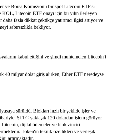
er ve Borsa Komisyonu bir spot Litecoin ETF'si
e KOL, Litecoin ETF onayı için bu yılın ilerleyen
 daha fazla dikkat çektikçe yatırımcı ilgisi artıyor ve
eyi sabırsızlıkla bekliyor.
syalarını kabul ettiğini ve şimdi muhtemelen Litecoin'i
ık 40 milyar dolar giriş alırken, Ether ETF neredeyse
iyasaya sürüldü. Blokları hızlı bir şekilde işler ve
tibariyle,
$LTC
yaklaşık 120 dolardan işlem görüyor
 Litecoin, dijital ödemeler ve blok zinciri
vermektedir. Token'ın teknik özellikleri ve yerleşik
ini artırmaktadır.