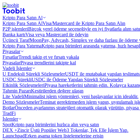
Kripto Para Satın Al
Kripto Para Satın Al
Visa/Mastercard ile Kripto Para Satın Alın
P2P işlemleri
Birçok yerel ödeme seçeneğiyle en iyi fiyatlarla alım sat
Banka kartı
Visa veya Mastercard ile ödeyin
Üçüncü Taraf
MoonPay, Advcash, Simplex ve daha fazlası ile ödeme 
Kripto Para Yatırma
Kripto para birimleri arasında yatırma, hızlı hesap
Piyasalar
Fırsatlar
Trendi takip et ve fırsatı yakala
Piyasalar
Piyasa trendlerini takipte kal
Vadeli İşlemler
U Endeksli Sürekli Sözleşmeler
USDT ile mutabakat yapılan teslimats
USDC Sürekli
USDC ile Ödeme Yapılan Sürekli Sözleşmeler
Etkinlik Sözleşmeleri
Piyasa hareketlerini tahmin edin. Kolayca kazanç
Tahmin Pazarı
Kestirilerden değere ulaşın
Lite Vadeli
Minimalist işlem yöntemleri, yeni başlayanlar için idealdir.
Demo Sözleşmeler
Teminat gerektirmeden işlem yapın, uygulamalı iş
Botlar
Önceden ayarlanmış stratejileri otomatik olarak yürütün, piyasa 
TradFi
İşlemler
Spot
Kripto para birimlerini hızlıca alın veya satın
DEX +
Zincir Üstü Popüler Web3 Tokenlar, Tek Elle İşlem Yap.
Launchpad
Erken aşama token listelemelerine erişin