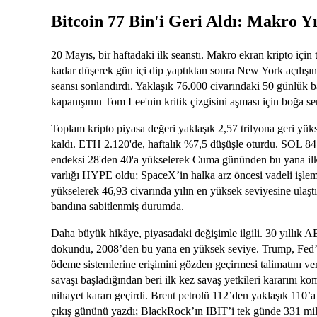
Bitcoin 77 Bin'i Geri Aldı: Makro Y
20 Mayıs, bir haftadaki ilk seanstı. Makro ekran kripto iç
kadar düşerek gün içi dip yaptıktan sonra New York açılışınd
seansı sonlandırdı. Yaklaşık 76.000 civarındaki 50 günlük bas
kapanışının Tom Lee'nin kritik çizgisini aşması için boğa 
Toplam kripto piyasa değeri yaklaşık 2,57 trilyona geri yüks
kaldı. ETH 2.120'de, haftalık %7,5 düşüşle oturdu. SOL 8
endeksi 28'den 40'a yükselerek Cuma gününden bu yana ilk 
varlığı HYPE oldu; SpaceX’in halka arz öncesi vadeli işle
yükselerek 46,93 civarında yılın en yüksek seviyesine ulaşt
bandına sabitlenmiş durumda.
Daha büyük hikâye, piyasadaki değişimle ilgili. 30 yıllık A
dokundu, 2008’den bu yana en yüksek seviye. Trump, Fed’e 
ödeme sistemlerine erişimini gözden geçirmesi talimatını ve
savaşı başladığından beri ilk kez savaş yetkileri kararını 
nihayet kararı geçirdi. Brent petrolü 112’den yaklaşık 110’a
çıkış gününü yazdı; BlackRock’ın IBIT’i tek günde 331 mil