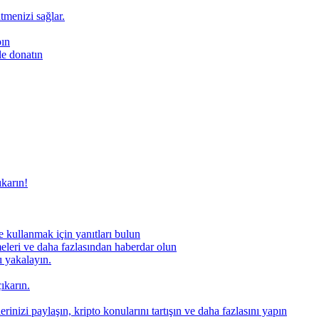
ütmenizi sağlar.
pın
le donatın
ıkarın!
 kullanmak için yanıtları bulun
meleri ve daha fazlasından haberdar olun
nı yakalayın.
ıkarın.
rinizi paylaşın, kripto konularını tartışın ve daha fazlasını yapın