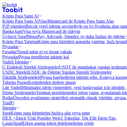
Kripto Para Satın Al
Kripto Para Satın Al
Visa/Mastercard ile Kripto Para Satın Alın
P2P işlemleri
Birçok yerel ödeme seçeneğiyle en iyi fiyatlarla alım sat
Banka kartı
Visa veya Mastercard ile ödeyin
Üçüncü Taraf
MoonPay, Advcash, Simplex ve daha fazlası ile ödeme 
Kripto Para Yatırma
Kripto para birimleri arasında yatırma, hızlı hesap
Piyasalar
Fırsatlar
Trendi takip et ve fırsatı yakala
Piyasalar
Piyasa trendlerini takipte kal
Vadeli İşlemler
U Endeksli Sürekli Sözleşmeler
USDT ile mutabakat yapılan teslimats
USDC Sürekli
USDC ile Ödeme Yapılan Sürekli Sözleşmeler
Etkinlik Sözleşmeleri
Piyasa hareketlerini tahmin edin. Kolayca kazanç
Tahmin Pazarı
Kestirilerden değere ulaşın
Lite Vadeli
Minimalist işlem yöntemleri, yeni başlayanlar için idealdir.
Demo Sözleşmeler
Teminat gerektirmeden işlem yapın, uygulamalı iş
Botlar
Önceden ayarlanmış stratejileri otomatik olarak yürütün, piyasa 
TradFi
İşlemler
Spot
Kripto para birimlerini hızlıca alın veya satın
DEX +
Zincir Üstü Popüler Web3 Tokenlar, Tek Elle İşlem Yap.
Launchpad
Erken aşama token listelemelerine erişin