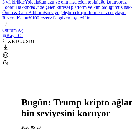
3 yıl birlikte
Yolculuğumuzu ve onu inşa eden topluluğu kutluyoruz
Toobit Hakkında
Önde gelen küresel platform ve kim olduğumuz hakkı
Öneri & Geri Bildirim
Borsayı geliştirmek için fikirlerinizi paylaşın
Rezerv Kanıtı
%100 rezerv ile güven inşa edilir
Oturum Aç
Kayıt Ol
🔥BTC/USDT
Bugün: Trump kripto ağları
bin seviyesini koruyor
2026-05-20