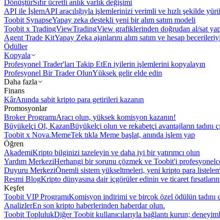
Dönüştür
Sıfır ücretli anlık varlık değişimi
API ile İşlem
API aracılığıyla işlemlerinizi verimli ve hızlı şekilde yür
Toobit Synapse
Yapay zeka destekli yeni bir alım satım modeli
Toobit x TradingView
TradingView grafiklerinden doğrudan al/sat ya
Agent Trade Kit
Yapay Zeka ajanlarını alım satım ve hesap becerileriy
Ödüller
Kopyala
Profesyonel Trader'ları Takip Et
En iyilerin işlemlerini kopyalayın
Profesyonel Bir Trader Olun
Yüksek gelir elde edin
Daha fazla
Finans
Kâr
Anında sabit kripto para getirileri kazanın
Promosyonlar
Broker Programı
Aracı olun, yüksek komisyon kazanın!
Büyükelçi Ol, Kazan
Büyükelçi olun ve rekabetçi avantajların tadını ç
Toobit x Nova.Meme
Tek tıkla Meme başlat, anında işlem yap
Öğren
Akademi
Kripto bilginizi tazeleyin ve daha iyi bir yatırımcı olun
Yardım Merkezi
Herhangi bir sorunu çözmek ve Toobit'i profesyonelce
Duyuru Merkezi
Önemli sistem yükseltmeleri, yeni kripto para listele
Resmi Blog
Kripto dünyasına dair içgörüler edinin ve ticaret fırsatları
Keşfet
Toobit VIP Programı
Komisyon indirimi ve birçok özel ödülün tadını ç
Analizler
En son kripto haberlerinden haberdar olun.
Toobit Topluluk
Diğer Toobit kullanıcılarıyla bağlantı kurun; deneyimle