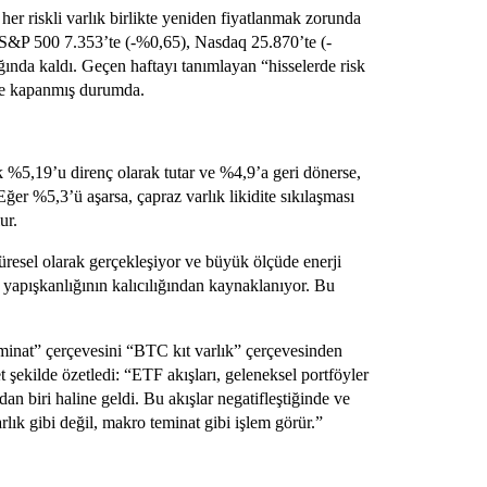
, her riskli varlık birlikte yeniden fiyatlanmak zorunda
dı. S&P 500 7.353’te (-%0,65), Nasdaq 25.870’te (-
nda kaldı. Geçen haftayı tanımlayan “hisselerde risk
yle kapanmış durumda.
k %5,19’u direnç olarak tutar ve %4,9’a geri dönerse,
 Eğer %5,3’ü aşarsa, çapraz varlık likidite sıkılaşması
ur.
üresel olarak gerçekleşiyor ve büyük ölçüde enerji
fe yapışkanlığının kalıcılığından kaynaklanıyor. Bu
nat” çerçevesini “BTC kıt varlık” çerçevesinden
 şekilde özetledi: “ETF akışları, geleneksel portföyler
dan biri haline geldi. Bu akışlar negatifleştiğinde ve
arlık gibi değil, makro teminat gibi işlem görür.”