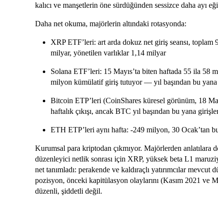
kalıcı ve manşetlerin öne sürdüğünden sessizce daha ayı eği
Daha net okuma, majörlerin altındaki rotasyonda:
XRP ETF’leri: art arda dokuz net giriş seansı, toplam 
milyar, yönetilen varlıklar 1,14 milyar
Solana ETF’leri: 15 Mayıs’ta biten haftada 55 ila 58 m
milyon kümülatif giriş tutuyor — yıl başından bu yan
Bitcoin ETP’leri (CoinShares küresel görünüm, 18 Ma
haftalık çıkışı, ancak BTC yıl başından bu yana girişler
ETH ETP’leri aynı hafta: -249 milyon, 30 Ocak’tan bu
Kurumsal para kriptodan çıkmıyor. Majörlerden anlatılara
düzenleyici netlik sonrası için XRP, yüksek beta L1 maru
net tanımladı: perakende ve kaldıraçlı yatırımcılar mevcut 
pozisyon, önceki kapitülasyon olaylarını (Kasım 2021 ve 
düzenli, şiddetli değil.