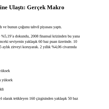
esine Ulaştı: Gerçek Makro
dı ve bunun çoğunu tahvil piyasası yaptı.
de %5,19’a dokundu, 2008 finansal krizinden bu yana
nceki seviyenin yaklaşık 60 baz puan üzerinde. 10
5 aylık zirveyi koruyarak. 2 yıllık %4,06 civarında
 yüksek
en yüksek
ldi
 olarak tetikleyen 160 çizgisinden yaklaşık 50 baz