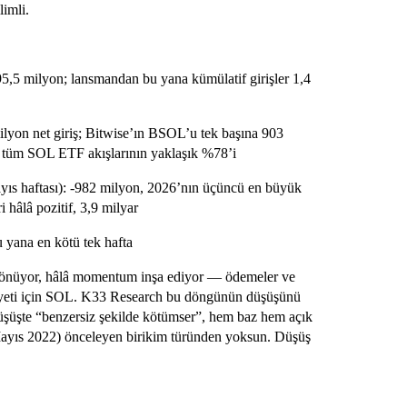
limli.
95,5 milyon; lansmandan bu yana kümülatif girişler 1,4
ilyon net giriş; Bitwise’ın BSOL’u tek başına 903
a tüm SOL ETF akışlarının yaklaşık %78’i
yıs haftası): -982 milyon, 2026’nın üçüncü en büyük
i hâlâ pozitif, 3,9 milyar
 yana en kötü tek hafta
 dönüyor, hâlâ momentum inşa ediyor — ödemeler ve
ziyeti için SOL. K33 Research bu döngünün düşüşünü
düşüşte “benzersiz şekilde kötümser”, hem baz hem açık
Mayıs 2022) önceleyen birikim türünden yoksun. Düşüş