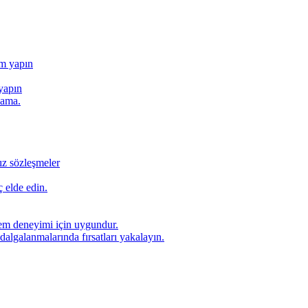
ım yapın
yapın
lama.
ız sözleşmeler
 elde edin.
lem deneyimi için uygundur.
dalgalanmalarında fırsatları yakalayın.