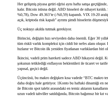
Her gelişmiş piyasa getiri eğrisi aynı hafta satışa geçtiğinde
kalır. Bitcoin istisna değil. ABD hisseleri de nihayet kırıl
%0,78), Dow 49.363’te (-%0,59) kapandı. VIX 19-20 aralığı
açık, kriptoda risk kapalı” ayrımı şimdi hisselerin düşmesi
Üç noktayı akılda tutmak gerekiyor.
Birincisi, değişim hızı seviyeden daha önemli. Eğer 30 yıllı
tüm riskli varlık kompleksi için ciddi bir nefes alanı oluşur.
hızlanır ve Bitcoin ilk yeniden fiyatlanan varlıklardan biri ol
İkincisi, vadeli prim hareketi sadece ABD hikayesi değil. K
şokunun tetiklediği enflasyon beklentileri ile ticaret ve tari
yapısal, geçici değil.
Üçüncüsü, bu makro değişken kısa vadede “BTC makro temi
daha doğru hale getiriyor. 1Konto bu haftaki dinamiği en net
ile Bitcoin spot talebi arasındaki en temiz aktarım kanalların
uzun vadeli tahviller satıldığında, Bitcoin bağımsız bir kıt v