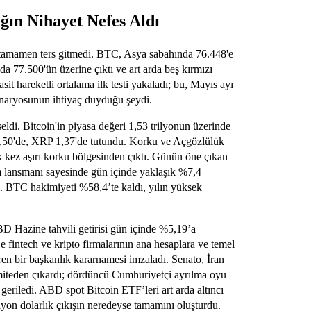
ığın Nihayet Nefes Aldı
in tamamen ters gitmedi. BTC, Asya sabahında 76.448'e
a 77.500'ün üzerine çıktı ve art arda beş kırmızı
it hareketli ortalama ilk testi yakaladı; bu, Mayıs ayı
senaryosunun ihtiyaç duyduğu şeydi.
eldi. Bitcoin'in piyasa değeri 1,53 trilyonun üzerinde
4,50'de, XRP 1,37'de tutundu. Korku ve Açgözlülük
kez aşırı korku bölgesinden çıktı. Günün öne çıkan
m lansmanı sayesinde gün içinde yaklaşık %7,4
ı. BTC hakimiyeti %58,4’te kaldı, yılın yüksek
BD Hazine tahvili getirisi gün içinde %5,19’a
fintech ve kripto firmalarının ana hesaplara ve temel
ren bir başkanlık kararnamesi imzaladı. Senato, İran
komiteden çıkardı; dördüncü Cumhuriyetçi ayrılma oyu
 geriledi. ABD spot Bitcoin ETF’leri art arda altıncı
yon dolarlık çıkışın neredeyse tamamını oluşturdu.