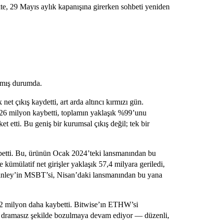
ikte, 29 Mayıs aylık kapanışına girerken sohbeti yeniden
?
almış durumda.
t çıkış kaydetti, art arda altıncı kırmızı gün.
26 milyon kaybetti, toplamın yaklaşık %99’unu
t etti. Bu geniş bir kurumsal çıkış değil; tek bir
ybetti. Bu, ürünün Ocak 2024’teki lansmanından bu
kümülatif net girişler yaklaşık 57,4 milyara geriledi,
tanley’in MSBT’si, Nisan’daki lansmanından bu yana
 62 milyon daha kaybetti. Bitwise’ın ETHW’si
fı dramasız şekilde bozulmaya devam ediyor — düzenli,