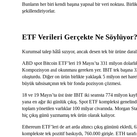
Bunların her biri kendi başına yapısal bir veri noktası. Birl
şekillendiriyorlar.
ETF Verileri Gerçekte Ne Söylüyor
Kurumsal talep hâlâ sızıyor, ancak desen tek bir ürüne dar
ABD spot Bitcoin ETF’leri 19 Mayıs’ta 331 milyon dolarlık ne
Kompozisyon asıl okunması gereken yer. IBIT tek başına 3
oluşturdu. Diğer on ürün birlikte yaklaşık 5 milyon net hareke
büyük tahsisatçının tek bir fonda pozisyon çözmesi.
18 ve 19 Mayıs’ta üst üste IBIT iki seansta 774 milyon ka
yana en ağır iki günlük çıkış. Spot ETF kompleksi genelinde 
toplam yönetilen varlıklar 100 milyar civarında. Morgan S
hiç çıkış günü yazmamış tek ürün olarak kalıyor.
Ethereum ETF’leri de art arda altıncı çıkış gününü ekledi,
komplekste tek pozitif baskıydı, 760.000 girişle. ETH tara