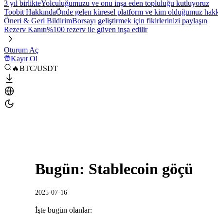
3 yıl birlikte
Yolculuğumuzu ve onu inşa eden topluluğu kutluyoruz
Toobit Hakkında
Önde gelen küresel platform ve kim olduğumuz hakkı
Öneri & Geri Bildirim
Borsayı geliştirmek için fikirlerinizi paylaşın
Rezerv Kanıtı
%100 rezerv ile güven inşa edilir
Oturum Aç
Kayıt Ol
🔥BTC/USDT
Bugün: Stablecoin göçü
2025-07-16
İşte bugün olanlar: