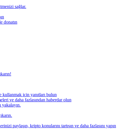
ütmenizi sağlar.
pın
le donatın
ıkarın!
 kullanmak için yanıtları bulun
meleri ve daha fazlasından haberdar olun
nı yakalayın.
ıkarın.
rinizi paylaşın, kripto konularını tartışın ve daha fazlasını yapın