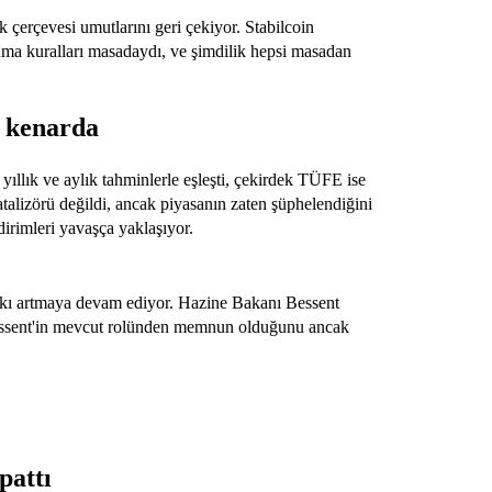
ık çerçevesi umutlarını geri çekiyor. Stabilcoin
a kuralları masadaydı, ve şimdilik hepsi masadan
l kenarda
ıllık ve aylık tahminlerle eşleşti, çekirdek TÜFE ise
atalizörü değildi, ancak piyasanın zaten şüphelendiğini
dirimleri yavaşça yaklaşıyor.
skı artmaya devam ediyor. Hazine Bakanı Bessent
Bessent'in mevcut rolünden memnun olduğunu ancak
pattı