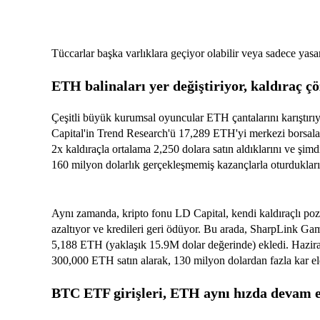
Tüccarlar başka varlıklara geçiyor olabilir veya sadece yasam
ETH balinaları yer değiştiriyor, kaldıraç ç
Çeşitli büyük kurumsal oyuncular ETH çantalarını karıştırı
Capital'in Trend Research'ü 17,289 ETH'yi merkezi borsala
2x kaldıraçla ortalama 2,250 dolara satın aldıklarını ve şi
160 milyon dolarlık gerçekleşmemiş kazançlarla oturduklarını
Aynı zamanda, kripto fonu LD Capital, kendi kaldıraçlı p
azaltıyor ve kredileri geri ödüyor. Bu arada, SharpLink G
5,188 ETH (yaklaşık 15.9M dolar değerinde) ekledi. Hazira
300,000 ETH satın alarak, 130 milyon dolardan fazla kar elde
BTC ETF girişleri, ETH aynı hızda devam 