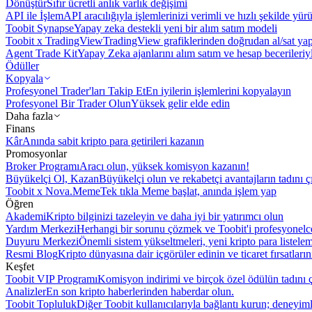
Dönüştür
Sıfır ücretli anlık varlık değişimi
API ile İşlem
API aracılığıyla işlemlerinizi verimli ve hızlı şekilde yür
Toobit Synapse
Yapay zeka destekli yeni bir alım satım modeli
Toobit x TradingView
TradingView grafiklerinden doğrudan al/sat ya
Agent Trade Kit
Yapay Zeka ajanlarını alım satım ve hesap becerileriy
Ödüller
Kopyala
Profesyonel Trader'ları Takip Et
En iyilerin işlemlerini kopyalayın
Profesyonel Bir Trader Olun
Yüksek gelir elde edin
Daha fazla
Finans
Kâr
Anında sabit kripto para getirileri kazanın
Promosyonlar
Broker Programı
Aracı olun, yüksek komisyon kazanın!
Büyükelçi Ol, Kazan
Büyükelçi olun ve rekabetçi avantajların tadını ç
Toobit x Nova.Meme
Tek tıkla Meme başlat, anında işlem yap
Öğren
Akademi
Kripto bilginizi tazeleyin ve daha iyi bir yatırımcı olun
Yardım Merkezi
Herhangi bir sorunu çözmek ve Toobit'i profesyonelce
Duyuru Merkezi
Önemli sistem yükseltmeleri, yeni kripto para listele
Resmi Blog
Kripto dünyasına dair içgörüler edinin ve ticaret fırsatları
Keşfet
Toobit VIP Programı
Komisyon indirimi ve birçok özel ödülün tadını ç
Analizler
En son kripto haberlerinden haberdar olun.
Toobit Topluluk
Diğer Toobit kullanıcılarıyla bağlantı kurun; deneyimle