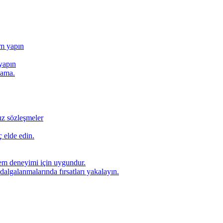
ım yapın
yapın
lama.
ız sözleşmeler
 elde edin.
lem deneyimi için uygundur.
dalgalanmalarında fırsatları yakalayın.