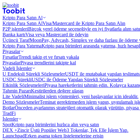
Kripto Para Satın Al
Kripto Para Satın Al
Visa/Mastercard ile Kripto Para Satın Alın
P2P işlemleri
Birçok yerel ödeme seçeneğiyle en iyi fiyatlarla alım sat
Banka kartı
Visa veya Mastercard ile ödeyin
Üçüncü Taraf
MoonPay, Advcash, Simplex ve daha fazlası ile ödeme 
Kripto Para Yatırma
Kripto para birimleri arasında yatırma, hızlı hesap
Piyasalar
Fırsatlar
Trendi takip et ve fırsatı yakala
Piyasalar
Piyasa trendlerini takipte kal
Vadeli İşlemler
U Endeksli Sürekli Sözleşmeler
USDT ile mutabakat yapılan teslimats
USDC Sürekli
USDC ile Ödeme Yapılan Sürekli Sözleşmeler
Etkinlik Sözleşmeleri
Piyasa hareketlerini tahmin edin. Kolayca kazanç
Tahmin Pazarı
Kestirilerden değere ulaşın
Lite Vadeli
Minimalist işlem yöntemleri, yeni başlayanlar için idealdir.
Demo Sözleşmeler
Teminat gerektirmeden işlem yapın, uygulamalı iş
Botlar
Önceden ayarlanmış stratejileri otomatik olarak yürütün, piyasa 
TradFi
İşlemler
Spot
Kripto para birimlerini hızlıca alın veya satın
DEX +
Zincir Üstü Popüler Web3 Tokenlar, Tek Elle İşlem Yap.
Launchpad
Erken aşama token listelemelerine erişin