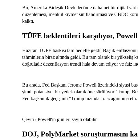
Bu, Amerika Birleşik Devletleri'nde daha net bir dijital varl
düzenlemesi, menkul kıymet sınıflandırması ve CBDC korum
kalktı.
TÜFE beklentileri karşılıyor, Powel
Haziran TÜFE baskısı tam hedefte geldi. Başlık enflasyonu y
tahminlerin biraz altında geldi. Bu tam olarak bir yükseliş k
doğruladı: dezenflasyon trendi hala devam ediyor ve faiz in
Bu arada, Fed Başkanı Jerome Powell üzerindeki siyasi ba
şimdi potansiyel bir yedek olarak öne sürülüyor. Trump, 
Fed başkanlık geçişinin "Trump hızında" olacağını ima etti.
Çeviri? Powell'ın günleri sayılı olabilir.
DOJ, PolyMarket soruşturmasını ka