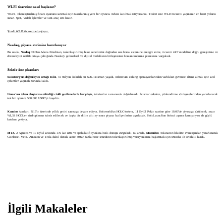
WLFI ticaretine nasıl başlanır?
WLFI, tokenlaştırılmış finans oyununu sarsmak için tasarlanmış yeni bir oyuncu. Erken katılmak istiyorsanız, Toobit size WLFI ticareti yapmanın en basit yolunu
sunar. Spot, Vadeli İşlemler ve tam araç seti hazır.
Şimdi WLFI ticaretine başlayın.
Nasdaq, piyasa evrimine hazırlanıyor
Bu arada,
Nasdaq
CEO'su Adena Friedman, tokenlaştırılmış hisse senetlerini doğrudan ana borsa sistemine entegre etme, ticareti 24/7 modeline doğru genişletme ve
düzenleyici netlik ortaya çıktığında Nasdaq'ı geleneksel ve dijital varlıkların birleşmesine konumlandırma planlarını vurguladı.
Sektör öne çıkanları
SwissBorg'un doğrulayıcı ortağı Kiln
, 41 milyon dolarlık bir SOL istismarı yaşadı, Ethereum staking operasyonlarından varlıkları güvence altına almak için acil
çekimler yapmak zorunda kaldı.
Linea'nın token oluşturma etkinliği ciddi gecikmelerle karşılaştı
, tahsisatlar zamanında dağıtılmadı. İstismar edenler, yönlendirme sözleşmelerinden yararlanarak
tek bir işlemle 500.000 USDC'yi boşalttı.
Kamino
kasaları, %15'in üzerinde yıllık getiri sunmaya devam ediyor. Holoworld'un HOLO tokenı, 11 Eylül Pekin saatine göre 18:00'de piyasaya sürülecek, arzın
%1,5'i HODLer airdroplarına tahsis edilecek ve başka bir dilim altı ay sonra piyasa faaliyetlerine ayrılacak. HoloLaunch'un birinci aşama kampanyası da güçlü
katılım çekiyor.
MYX
, 2 Ağustos ve 10 Eylül arasında 176 kat arttı ve spekülatif oyunlara hızlı dönüşü vurguladı. Bu arada,
Moonshot
, Solana'nın likidite avantajından yararlanarak
Coinbase, Meta, Amazon ve Tesla dahil olmak üzere 60'tan fazla hisse senedinin tokenlaştırılmış versiyonlarını başlatmak için xStocks ile ortaklık kurdu.
İlgili Makaleler