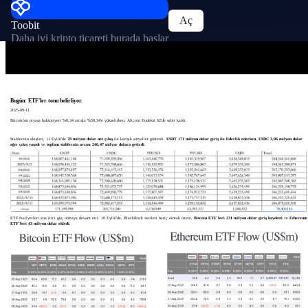
Aç
Toobit
Daha iyi kripto ticareti burada başlar
Bugün: ETF'ler tonu belirliyor.
2025-09-11
Bitcoin'un piyasa hakimiyeti %0,34 artışla %58,34'e yükselirken, Altcoin Endeksi 62'de sabit kaldı.
Stablecoin akışları, 11 Eylül'de
78 milyon dolar net çıkış
ile karışık sinyaller gösterdi.
USDT 171 milyon dolar giriş ile liderlik ederken
,
USDC 3,06 milyon dolar
ağır çıkış yaşadı
ve
toplam stablecoin arzını 246,47 milyar dolara getirdi
.
ETF faaliyetleri ana itici güç olmaya devam etti. 10 Eylül'de, BlackRock verileri hariç olmak üzere,
Bitcoin ETF'leri 231 milyon dolar giriş kaydetti
ve
Ethereum
ETF'leri 43 milyon dolar ekledi
.