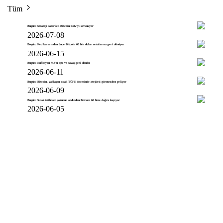
Tüm
Bugün: Strateji satarken Bitcoin 63K'yı savunuyor
2026-07-08
Bugün: Fed kararından önce Bitcoin 60 bin dolar ortalarına geri dönüyor
2026-06-15
Bugün: Enflasyon %4'ü aştı ve savaş geri döndü
2026-06-11
Bugün: Bitcoin, yaklaşan sıcak TÜFE öncesinde ateşkesi görmezden geliyor
2026-06-09
Bugün: Sıcak istihdam şokunun ardından Bitcoin 60 bine doğru kayıyor
2026-06-05