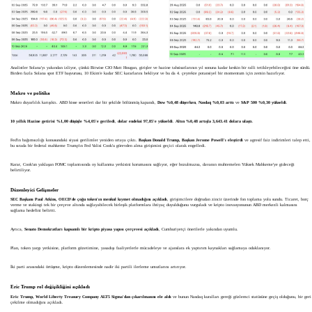
Analistler Solana'yı yakından izliyor, çünkü Bitwise CIO Matt Hougan, girişler ve hazine tahsisatlarının yıl sonuna kadar keskin bir ralli tetikleyebileceğini öne sürdü.
Birden fazla Solana spot ETF başvurusu, 10 Ekim'e kadar SEC kararlarını bekliyor ve bu da 4. çeyrekte potansiyel bir momentum için zemin hazırlıyor.
Makro ve politika
Makro duyarlılık karışıktı. ABD hisse senetleri dar bir şekilde bölünmüş kapandı,
Dow %0,48 düşerken
,
Nasdaq %0,03 arttı
ve
S&P 500 %0,30 yükseldi
.
10 yıllık Hazine getirisi %1,00 düşüşle %4,05'e geriledi
,
dolar endeksi 97,85'e yükseldi
.
Altın %0,48 artışla 3,643.41 dolara ulaştı
.
Fed'in bağımsızlığı konusundaki siyasi gerilimler yeniden ortaya çıktı.
Başkan Donald Trump, Başkan Jerome Powell'ı eleştirdi
ve agresif faiz indirimleri talep etti,
bu sırada bir federal mahkeme Trump'ın Fed Valisi Cook'u görevden alma girişimini geçici olarak engelledi.
Karar, Cook'un yaklaşan FOMC toplantısında oy kullanma yetkisini korumasını sağlıyor, eğer bozulmazsa, davanın muhtemelen Yüksek Mahkeme'ye gideceği
belirtiliyor.
Düzenleyici Gelişmeler
SEC Başkanı Paul Atkins, OECD'de çoğu token'ın menkul kıymet olmadığını açıkladı
, girişimcilere doğrudan zincir üzerinde fon toplama yolu sundu. Ticaret, borç
verme ve stakingi tek bir çerçeve altında sağlayabilecek birleşik platformlara ihtiyaç duyulduğunu vurguladı ve kripto inovasyonunun ABD merkezli kalmasını
sağlama hedefini belirtti.
Ayrıca,
Senato Demokratları kapsamlı bir kripto piyasa yapısı çerçevesi açıkladı
, Cumhuriyetçi önerilerle yakından uyumlu.
Plan, token yargı yetkisine, platform gözetimine, yasadışı faaliyetlerle mücadeleye ve ajanslara ek yaptırım kaynakları sağlamaya odaklanıyor.
İki parti arasındaki örtüşme, kripto düzenlemesinde nadir iki partili ilerleme umutlarını artırıyor.
Eric Trump rol değişikliğini açıkladı
Eric Trump, World Liberty Treasury Company ALT5 Sigma'dan çıkarılmasını ele aldı
ve bunun Nasdaq kuralları gereği gözlemci statüsüne geçiş olduğunu, bir geri
çekilme olmadığını açıkladı.