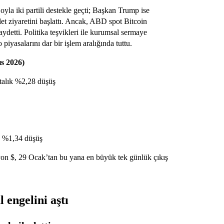
la iki partili destekle geçti; Başkan Trump ise
et ziyaretini başlattı. Ancak, ABD spot Bitcoin
detti. Politika teşvikleri ile kurumsal sermaye
iyasalarını dar bir işlem aralığında tuttu.
ıs 2026)
talık %2,28 düşüş
de %1,34 düşüş
on $, 29 Ocak’tan bu yana en büyük tek günlük çıkış
 engelini aştı