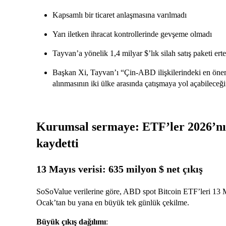
Kapsamlı bir ticaret anlaşmasına varılmadı
Yarı iletken ihracat kontrollerinde gevşeme olmadı
Tayvan’a yönelik 1,4 milyar $’lık silah satış paketi ert
Başkan Xi, Tayvan’ı “Çin-ABD ilişkilerindeki en önem
alınmasının iki ülke arasında çatışmaya yol açabileceğ
Kurumsal sermaye: ETF’ler 2026’nın
kaydetti
13 Mayıs verisi: 635 milyon $ net çıkış
SoSoValue verilerine göre, ABD spot Bitcoin ETF’leri 13 Ma
Ocak’tan bu yana en büyük tek günlük çekilme.
Büyük çıkış dağılımı
: