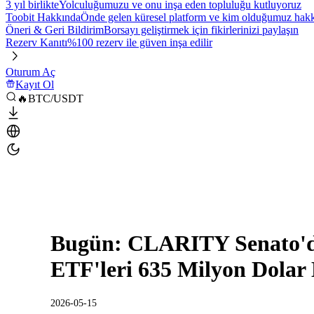
3 yıl birlikte
Yolculuğumuzu ve onu inşa eden topluluğu kutluyoruz
Toobit Hakkında
Önde gelen küresel platform ve kim olduğumuz hakkı
Öneri & Geri Bildirim
Borsayı geliştirmek için fikirlerinizi paylaşın
Rezerv Kanıtı
%100 rezerv ile güven inşa edilir
Oturum Aç
Kayıt Ol
🔥BTC/USDT
Bugün: CLARITY Senato'da
ETF'leri 635 Milyon Dolar
2026-05-15