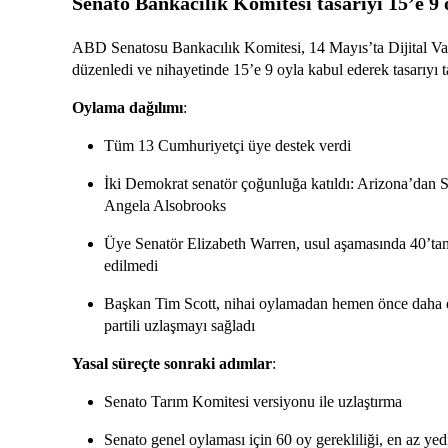
Senato Bankacılık Komitesi tasarıyı 15’e 9 o
ABD Senatosu Bankacılık Komitesi, 14 Mayıs’ta Dijital V
düzenledi ve nihayetinde 15’e 9 oyla kabul ederek tasarıyı
Oylama dağılımı
:
Tüm 13 Cumhuriyetçi üye destek verdi
İki Demokrat senatör çoğunluğa katıldı: Arizona’dan
Angela Alsobrooks
Üye Senatör Elizabeth Warren, usul aşamasında 40’tan 
edilmedi
Başkan Tim Scott, nihai oylamadan hemen önce daha önc
partili uzlaşmayı sağladı
Yasal süreçte sonraki adımlar
:
Senato Tarım Komitesi versiyonu ile uzlaştırma
Senato genel oylaması için 60 oy gerekliliği, en az ye