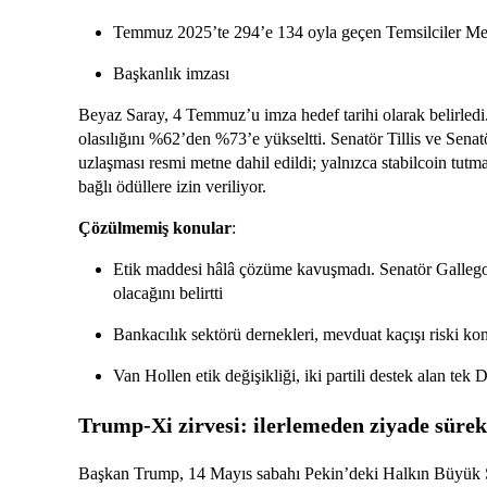
Temmuz 2025’te 294’e 134 oyla geçen Temsilciler Mecl
Başkanlık imzası
Beyaz Saray, 4 Temmuz’u imza hedef tarihi olarak belirl
olasılığını %62’den %73’e yükseltti. Senatör Tillis ve Senatö
uzlaşması resmi metne dahil edildi; yalnızca stabilcoin tutma 
bağlı ödüllere izin veriliyor.
Çözülmemiş konular
:
Etik maddesi hâlâ çözüme kavuşmadı. Senatör Galleg
olacağını belirtti
Bankacılık sektörü dernekleri, mevduat kaçışı riski ko
Van Hollen etik değişikliği, iki partili destek alan tek
Trump-Xi zirvesi: ilerlemeden ziyade sürek
Başkan Trump, 14 Mayıs sabahı Pekin’deki Halkın Büyük Sa