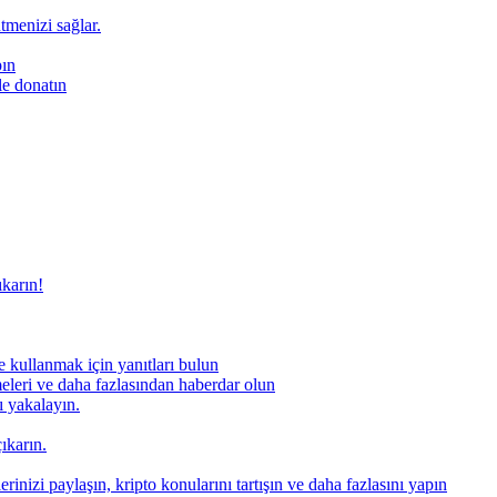
ütmenizi sağlar.
pın
le donatın
ıkarın!
 kullanmak için yanıtları bulun
meleri ve daha fazlasından haberdar olun
nı yakalayın.
ıkarın.
rinizi paylaşın, kripto konularını tartışın ve daha fazlasını yapın