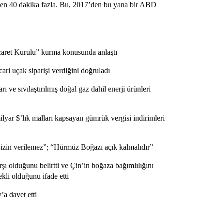
reden 40 dakika fazla. Bu, 2017’den bu yana bir ABD
Ticaret Kurulu” kurma konusunda anlaştı
ari uçak siparişi verdiğini doğruladı
 ve sıvılaştırılmış doğal gaz dahil enerji ürünleri
milyar $’lık malları kapsayan gümrük vergisi indirimleri
a izin verilemez”; “Hürmüz Boğazı açık kalmalıdır”
ı olduğunu belirtti ve Çin’in boğaza bağımlılığını
ekli olduğunu ifade etti
a davet etti