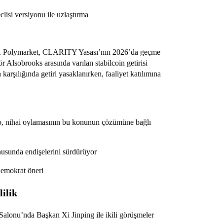
isi versiyonu ile uzlaştırma
edi. Polymarket, CLARITY Yasası’nın 2026’da geçme
r Alsobrooks arasında varılan stabilcoin getirisi
karşılığında getiri yasaklanırken, faaliyet katılımına
o, nihai oylamasının bu konunun çözümüne bağlı
nusunda endişelerini sürdürüyor
 Demokrat öneri
lilik
lonu’nda Başkan Xi Jinping ile ikili görüşmeler