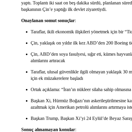
yaptı. Toplantı iki saat on beş dakika sürdü, planlanan sü
başkanının Çin’e yaptığı ilk devlet ziyaretiydi.
Onaylanan somut sonuçlar
:
Taraflar, ikili ekonomik ilişkileri yönetmek için bir “
Çin, yaklaşık on yıldır ilk kez ABD’den 200 Boeing tic
Çin, ABD’den soya fasulyesi, sığır eti, kümes hayvanları
alımlarını artıracak
Taraflar, ulusal güvenlikle ilgili olmayan yaklaşık 30 
için ek müzakerelere başladı
Ortak açıklama: “İran’ın nükleer silaha sahip olmasın
Başkan Xi, Hürmüz Boğazı’nın askerileştirilmesine karş
azaltmak için Amerikan petrolü alımlarını artırmaya ist
Başkan Trump, Başkan Xi’yi 24 Eylül’de Beyaz Saray’
Sonuç alınamayan konular
: