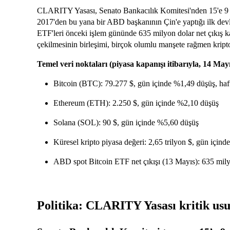
CLARITY Yasası, Senato Bankacılık Komitesi'nden 15'e 9 oy
2017'den bu yana bir ABD başkanının Çin'e yaptığı ilk devl
ETF'leri önceki işlem gününde 635 milyon dolar net çıkış kay
çekilmesinin birleşimi, birçok olumlu manşete rağmen kripto p
Temel veri noktaları (piyasa kapanışı itibarıyla, 14 May
Bitcoin (BTC): 79.277 $, gün içinde %1,49 düşüş, haf
Ethereum (ETH): 2.250 $, gün içinde %2,10 düşüş
Solana (SOL): 90 $, gün içinde %5,60 düşüş
Küresel kripto piyasa değeri: 2,65 trilyon $, gün için
ABD spot Bitcoin ETF net çıkışı (13 Mayıs): 635 mily
Politika: CLARITY Yasası kritik usul