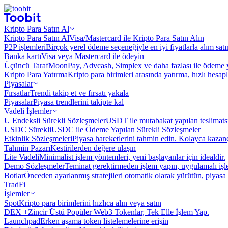
Kripto Para Satın Al
Kripto Para Satın Al
Visa/Mastercard ile Kripto Para Satın Alın
P2P işlemleri
Birçok yerel ödeme seçeneğiyle en iyi fiyatlarla alım sat
Banka kartı
Visa veya Mastercard ile ödeyin
Üçüncü Taraf
MoonPay, Advcash, Simplex ve daha fazlası ile ödeme 
Kripto Para Yatırma
Kripto para birimleri arasında yatırma, hızlı hesap
Piyasalar
Fırsatlar
Trendi takip et ve fırsatı yakala
Piyasalar
Piyasa trendlerini takipte kal
Vadeli İşlemler
U Endeksli Sürekli Sözleşmeler
USDT ile mutabakat yapılan teslimats
USDC Sürekli
USDC ile Ödeme Yapılan Sürekli Sözleşmeler
Etkinlik Sözleşmeleri
Piyasa hareketlerini tahmin edin. Kolayca kazanç
Tahmin Pazarı
Kestirilerden değere ulaşın
Lite Vadeli
Minimalist işlem yöntemleri, yeni başlayanlar için idealdir.
Demo Sözleşmeler
Teminat gerektirmeden işlem yapın, uygulamalı iş
Botlar
Önceden ayarlanmış stratejileri otomatik olarak yürütün, piyasa 
TradFi
İşlemler
Spot
Kripto para birimlerini hızlıca alın veya satın
DEX +
Zincir Üstü Popüler Web3 Tokenlar, Tek Elle İşlem Yap.
Launchpad
Erken aşama token listelemelerine erişin