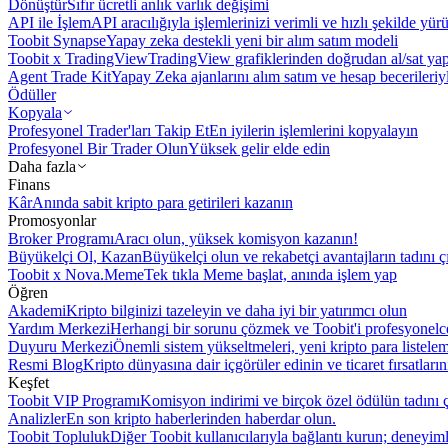
Dönüştür
Sıfır ücretli anlık varlık değişimi
API ile İşlem
API aracılığıyla işlemlerinizi verimli ve hızlı şekilde yür
Toobit Synapse
Yapay zeka destekli yeni bir alım satım modeli
Toobit x TradingView
TradingView grafiklerinden doğrudan al/sat ya
Agent Trade Kit
Yapay Zeka ajanlarını alım satım ve hesap becerileriy
Ödüller
Kopyala
Profesyonel Trader'ları Takip Et
En iyilerin işlemlerini kopyalayın
Profesyonel Bir Trader Olun
Yüksek gelir elde edin
Daha fazla
Finans
Kâr
Anında sabit kripto para getirileri kazanın
Promosyonlar
Broker Programı
Aracı olun, yüksek komisyon kazanın!
Büyükelçi Ol, Kazan
Büyükelçi olun ve rekabetçi avantajların tadını ç
Toobit x Nova.Meme
Tek tıkla Meme başlat, anında işlem yap
Öğren
Akademi
Kripto bilginizi tazeleyin ve daha iyi bir yatırımcı olun
Yardım Merkezi
Herhangi bir sorunu çözmek ve Toobit'i profesyonelce
Duyuru Merkezi
Önemli sistem yükseltmeleri, yeni kripto para listele
Resmi Blog
Kripto dünyasına dair içgörüler edinin ve ticaret fırsatları
Keşfet
Toobit VIP Programı
Komisyon indirimi ve birçok özel ödülün tadını ç
Analizler
En son kripto haberlerinden haberdar olun.
Toobit Topluluk
Diğer Toobit kullanıcılarıyla bağlantı kurun; deneyimle