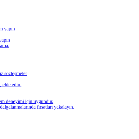
ım yapın
yapın
lama.
ız sözleşmeler
 elde edin.
lem deneyimi için uygundur.
dalgalanmalarında fırsatları yakalayın.