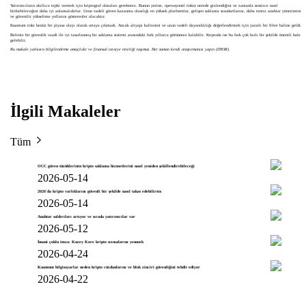
Yatırımcıların akıllıca tepki vermek için kriptograf olmaları gerekmez. Bunun yerine, operasyonel riskin nerede gizlendiğini ve zamanla sessizce nasıl
birikebileceğini daha iyi anlamalıdırlar. Uzun vadeli güven kazanma olasılığı en yüksek platformlar, gelişen saklama standartlarını, daha temiz anahtar yönetimini
ve güvenilir yükseltme yollarını gösterenler olacaktır.
Kuantum riski henüz bir piyasa olayı olarak ortaya çıkmadı. Ancak altyapı kalitesini ve uzun vadeli dayanıklılığı değerlendirmek için yararlı bir filtre haline geldi.
Belirsiz bir güvenlik vaadi ile iyi tasarlanmış bir saklama sistemi arasındaki fark yıllarca görünmez kalabilir. Kriptoda ise bu fark çok hızlı bir şekilde önemli hale
gelebilir.
Bu makale yalnızca bilgilendirme amaçlıdır ve finansal tavsiye niteliği taşımaz. Her zaman kendi araştırmanızı yapın (DYOR).
İlgili Makaleler
Tüm
OCC güven tüzüklerinin kripto saklama hizmetlerini nasıl yeniden şekillendirebileceği
2026-05-14
2026'da kripto varlıklarını güvenli bir şekilde nasıl takas edebilirsin
2026-05-14
Anahtar saldırıları artıyor ve sırada yatırımcılar var
2026-05-12
İnsani çoklu imza: Kuzey Kore kripto sızmalarını yenmek
2026-04-24
Kuantum bilgisayarlar neden kripto cüzdanlarını ve blok zinciri güvenliğini tehdit ediyor
2026-04-22