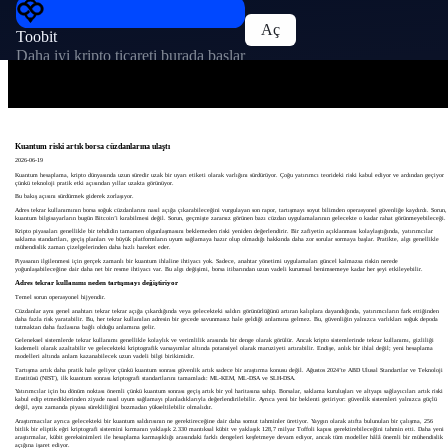
Aç
Toobit
Daha iyi kripto ticareti burada başlar
Kuantum riski artık borsa cüzdanlarına ulaştı
2026-06-19
Kuantum hesaplama, kripto dünyasında uzun süredir uzak bir uyarı etiketi olarak varlığını sürdürüyor. Çoğu yatırımcı teorideki riski kabul ediyor ve ardından geçiyor
çünkü teknoloji pratik etki açısından yıllar uzakta görünüyor.
Bu bakış açısını sürdürmek giderek zorlaşıyor.
Adres tekrar kullanımının borsa soğuk cüzdanlarını nasıl açığa çıkarabileceğini vurgulayan son rapor, tartışmayı soyut bilimden operasyonel güvenliğe kaydırdı. Sorun,
kuantum bilgisayarların bugün Bitcoin’i kırabilmesi değil. Sorun, geçmişte zararsız görünen bazı cüzdan uygulamalarının gelecekte o kadar rahat görünmeyebileceği.
Kripto piyasaları genellikle bir tehdidin tamamen olgunlaşmasını beklemeden riski yeniden değerlendirir. Bir zafiyetin açıklanması kolaylaştığında, yatırımcılar
saklama standartları, geçiş planları ve büyük platformların uyum sağlamaya hazır olup olmadığı hakkında daha zor sorular sormaya başlar. Pratikte, algı genellikle
mühendislik zaman çizelgelerinden daha hızlı hareket eder.
Piyasanın ilgilenmesi için gerçek zamanlı bir kuantum ihlaline ihtiyacı yok. Sadece, anahtar yönetimi uygulamaları güncel kalmazsa riskin nerede
yoğunlaşabileceğine dair daha net bir resme ihtiyacı var. Bu algı değişimi, borsa itibarından uzun vadeli kurumsal benimsemeye kadar her şeyi etkileyebilir.
Adres tekrar kullanımı neden tartışmayı değiştiriyor
Temel sorun operasyonel hijyendir.
Cüzdanlar aynı genel anahtarı tekrar tekrar açığa çıkardığında veya gelecekteki saldırı görünürlüğünü artıran kalıplara dayandığında, yatırımcıların fark ettiğinden
daha fazla risk yaratabilir. Bu, her tekrar kullanılan adresin bir gecede savunmasız hale geldiği anlamına gelmez. Bu, güvenliğin yalnızca varlıkları soğuk depoda
tutmaktan daha fazlasına bağlı olduğu anlamına gelir.
Geleneksel sistemlerde tekrar kullanımı genellikle kolaylık ve verimlilik arasında bir denge olarak görülür. Ancak kripto sistemlerinde tekrar kullanımı, gizliliği
kademeli olarak azaltabilir ve gelecekteki kriptografik varsayımlar altında potansiyel olarak maruziyeti artırabilir. Endişe, anlık bir ihlal değil; yeni hesaplama
modelleri altında anlam kazanabilecek uzun vadeli bilgi birikimidir.
Tartışma artık daha pratik hale geliyor çünkü kuantum sonrası güvenlik artık sadece bir araştırma konusu değil. Ağustos 2024’te ABD Ulusal Standartlar ve Teknoloji
Enstitüsü (NIST), ilk kuantum sonrası kriptografi standartlarını tamamladı: ML-KEM, ML-DSA ve SLH-DSA.
Yatırımcılar için bu dönüm noktası önemli çünkü kuantum sonrası geçiş artık bir yol haritasına sahip. Borsalar, saklama kuruluşları ve altyapı sağlayıcıları artık riski
kabul edip etmediklerinden ziyade nasıl uyum sağlamayı planladıklarıyla değerlendirilebilir. Ayrıca yeni bir beklenti getiriyor: güvenlik sistemleri yalnızca güçlü
değil, aynı zamanda piyasa sürekliliğini bozmadan yükseltilebilir olmalıdır.
Araştırmacılar ayrıca gelecekteki bir kuantum saldırısının ne gerektireceğine dair daha somut tahminler üretiyor. Yaygın olarak atıfta bulunulan bir çalışma, 256
bitlik bir eliptik eğri kriptografi sistemini kırmanın yaklaşık 2.330 mantıksal kübit ve yaklaşık 128,7 milyar Toffoli kapısı gerektirebileceğini tahmin etti. Daha yeni
araştırmalar, kübit gereksinimleri ile hesaplama karmaşıklığı arasındaki farklı dengeleri keşfetmeye devam ediyor, ancak tüm modeller hâlâ önemli bir mühendislik
açığına işaret ediyor.