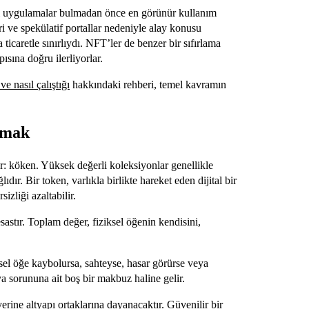
ıcı uygulamalar bulmadan önce en görünür kullanım
eri ve spekülatif portallar nedeniyle alay konusu
icaretle sınırlıydı. NFT’ler de benzer bir sıfırlama
ısına doğru ilerliyorlar.
e nasıl çalıştığı
hakkındaki rehberi, temel kavramın
lamak
ir: köken. Yüksek değerli koleksiyonlar genellikle
ır. Bir token, varlıkla birlikte hareket eden dijital bir
izliği azaltabilir.
sastır. Toplam değer, fiziksel öğenin kendisini,
ksel öğe kaybolursa, sahteyse, hasar görürse veya
 sorununa ait boş bir makbuz haline gelir.
rine altyapı ortaklarına dayanacaktır. Güvenilir bir