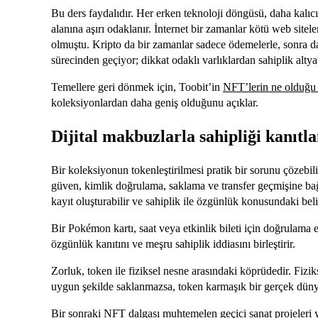
Bu ders faydalıdır. Her erken teknoloji döngüsü, daha kal
alanına aşırı odaklanır. İnternet bir zamanlar kötü web sitel
olmuştu. Kripto da bir zamanlar sadece ödemelerle, sonra da t
sürecinden geçiyor; dikkat odaklı varlıklardan sahiplik altyap
Temellere geri dönmek için, Toobit’in
NFT’lerin ne olduğu v
koleksiyonlardan daha geniş olduğunu açıklar.
Dijital makbuzlarla sahipliği kanıt
Bir koleksiyonun tokenleştirilmesi pratik bir sorunu çözebil
güven, kimlik doğrulama, saklama ve transfer geçmişine bağlıd
kayıt oluşturabilir ve sahiplik ile özgünlük konusundaki belirs
Bir Pokémon kartı, saat veya etkinlik bileti için doğrulama e
özgünlük kanıtını ve meşru sahiplik iddiasını birleştirir.
Zorluk, token ile fiziksel nesne arasındaki köprüdedir. Fizi
uygun şekilde saklanmazsa, token karmaşık bir gerçek dünya
Bir sonraki NFT dalgası muhtemelen geçici sanat projeleri ye