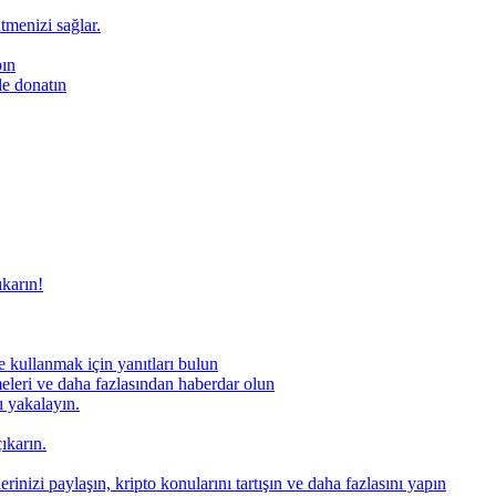
ütmenizi sağlar.
pın
le donatın
ıkarın!
 kullanmak için yanıtları bulun
meleri ve daha fazlasından haberdar olun
nı yakalayın.
ıkarın.
rinizi paylaşın, kripto konularını tartışın ve daha fazlasını yapın