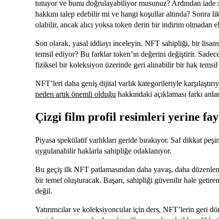
tutuyor ve bunu doğrulayabiliyor musunuz? Ardından iade sü
hakkını talep edebilir mi ve hangi koşullar altında? Sonra lik
olabilir, ancak alıcı yoksa token derin bir indirim olmadan e
Son olarak, yasal iddiayı inceleyin. NFT sahipliği, bir lisans
temsil ediyor? Bu farklar token’ın değerini değiştirir. Sadec
fiziksel bir koleksiyon üzerinde geri alınabilir bir hak temsi
NFT’leri daha geniş dijital varlık kategorileriyle karşılaştır
neden artık önemli olduğu
hakkındaki açıklaması farkı anlam
Çizgi film profil resimleri yerine fa
Piyasa spekülatif varlıkları geride bırakıyor. Saf dikkat pe
uygulanabilir haklarla sahipliğe odaklanıyor.
Bu geçiş ilk NFT patlamasından daha yavaş, daha düzenlenm
bir temel oluşturacak. Başarı, sahipliği güvenilir hale getire
değil.
Yatırımcılar ve koleksiyoncular için ders, NFT’lerin geri d