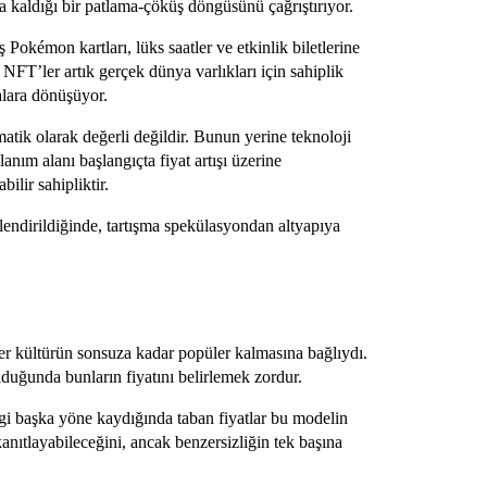
la kaldığı bir patlama-çöküş döngüsünü çağrıştırıyor.
 Pokémon kartları, lüks saatler ve etkinlik biletlerine
. NFT’ler artık gerçek dünya varlıkları için sahiplik
ialara dönüşüyor.
matik olarak değerli değildir. Bunun yerine teknoloji
nım alanı başlangıçta fiyat artışı üzerine
lir sahipliktir.
ilendirildiğinde, tartışma spekülasyondan altyapıya
r kültürün sonsuza kadar popüler kalmasına bağlıydı.
lduğunda bunların fiyatını belirlemek zordur.
gi başka yöne kaydığında taban fiyatlar bu modelin
 kanıtlayabileceğini, ancak benzersizliğin tek başına