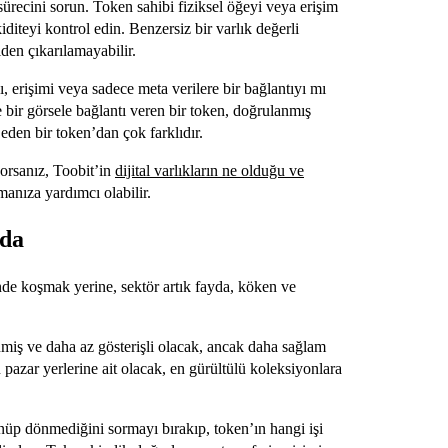
recini sorun. Token sahibi fiziksel öğeyi veya erişim
iditeyi kontrol edin. Benzersiz bir varlık değerli
lden çıkarılamayabilir.
ı, erişimi veya sadece meta verilere bir bağlantıyı mı
e bir görsele bağlantı veren bir token, doğrulanmış
l eden bir token’dan çok farklıdır.
ıyorsanız, Toobit’in
dijital varlıkların ne olduğu ve
anıza yardımcı olabilir.
yda
şinde koşmak yerine, sektör artık fayda, köken ve
iş ve daha az gösterişli olacak, ancak daha sağlam
n pazar yerlerine ait olacak, en gürültülü koleksiyonlara
önüp dönmediğini sormayı bırakıp, token’ın hangi işi