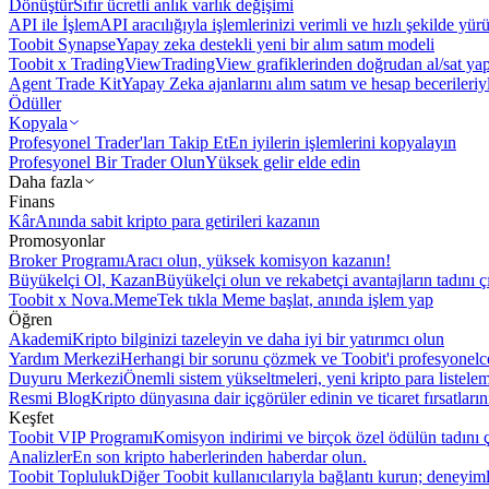
Dönüştür
Sıfır ücretli anlık varlık değişimi
API ile İşlem
API aracılığıyla işlemlerinizi verimli ve hızlı şekilde yür
Toobit Synapse
Yapay zeka destekli yeni bir alım satım modeli
Toobit x TradingView
TradingView grafiklerinden doğrudan al/sat ya
Agent Trade Kit
Yapay Zeka ajanlarını alım satım ve hesap becerileriy
Ödüller
Kopyala
Profesyonel Trader'ları Takip Et
En iyilerin işlemlerini kopyalayın
Profesyonel Bir Trader Olun
Yüksek gelir elde edin
Daha fazla
Finans
Kâr
Anında sabit kripto para getirileri kazanın
Promosyonlar
Broker Programı
Aracı olun, yüksek komisyon kazanın!
Büyükelçi Ol, Kazan
Büyükelçi olun ve rekabetçi avantajların tadını ç
Toobit x Nova.Meme
Tek tıkla Meme başlat, anında işlem yap
Öğren
Akademi
Kripto bilginizi tazeleyin ve daha iyi bir yatırımcı olun
Yardım Merkezi
Herhangi bir sorunu çözmek ve Toobit'i profesyonelce
Duyuru Merkezi
Önemli sistem yükseltmeleri, yeni kripto para listele
Resmi Blog
Kripto dünyasına dair içgörüler edinin ve ticaret fırsatları
Keşfet
Toobit VIP Programı
Komisyon indirimi ve birçok özel ödülün tadını ç
Analizler
En son kripto haberlerinden haberdar olun.
Toobit Topluluk
Diğer Toobit kullanıcılarıyla bağlantı kurun; deneyimle