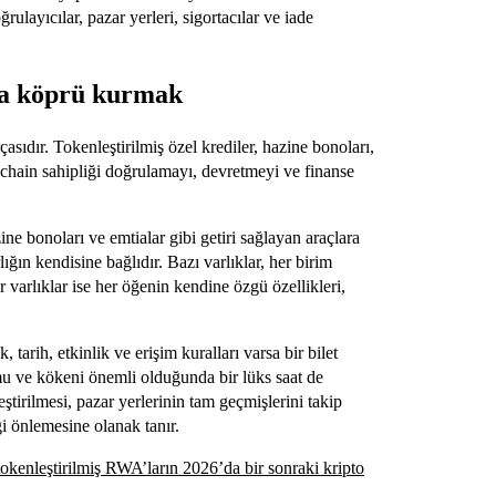
ğrulayıcılar, pazar yerleri, sigortacılar ve iade
nda köprü kurmak
sıdır. Tokenleştirilmiş özel krediler, hazine bonoları,
chain sahipliği doğrulamayı, devretmeyi ve finanse
e bonoları ve emtialar gibi getiri sağlayan araçlara
ğın kendisine bağlıdır. Bazı varlıklar, her birim
er varlıklar ise her öğenin kendine özgü özellikleri,
, tarih, etkinlik ve erişim kuralları varsa bir bilet
rumu ve kökeni önemli olduğunda bir lüks saat de
leştirilmesi, pazar yerlerinin tam geçmişlerini takip
 önlemesine olanak tanır.
tokenleştirilmiş RWA’ların 2026’da bir sonraki kripto