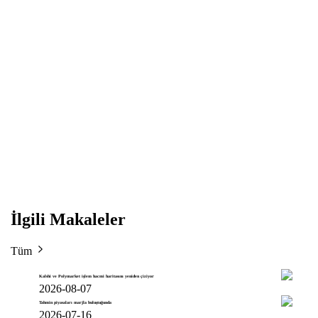
İlgili Makaleler
Tüm
Kalshi ve Polymarket işlem hacmi haritasını yeniden çiziyor
2026-08-07
Tahmin piyasaları marjla buluştuğunda
2026-07-16