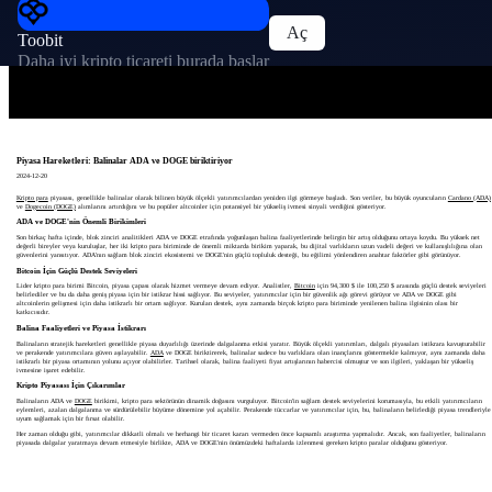
Aç
Toobit
Daha iyi kripto ticareti burada başlar
Piyasa Hareketleri: Balinalar ADA ve DOGE biriktiriyor
2024-12-20
Kripto para
piyasası, genellikle balinalar olarak bilinen büyük ölçekli yatırımcılardan yeniden ilgi görmeye başladı. Son veriler, bu büyük oyuncuların
Cardano (ADA)
ve
Dogecoin (DOGE)
alımlarını artırdığını ve bu popüler altcoinler için potansiyel bir yükseliş ivmesi sinyali verdiğini gösteriyor.
ADA ve DOGE'nin Önemli Birikimleri
Son birkaç hafta içinde, blok zinciri analitikleri ADA ve DOGE etrafında yoğunlaşan balina faaliyetlerinde belirgin bir artış olduğunu ortaya koydu. Bu yüksek net
değerli bireyler veya kuruluşlar, her iki kripto para biriminde de önemli miktarda birikim yaparak, bu dijital varlıkların uzun vadeli değeri ve kullanışlılığına olan
güvenlerini yansıtıyor. ADA'nın sağlam blok zinciri ekosistemi ve DOGE'nin güçlü topluluk desteği, bu eğilimi yönlendiren anahtar faktörler gibi görünüyor.
Bitcoin İçin Güçlü Destek Seviyeleri
Lider kripto para birimi Bitcoin, piyasa çapası olarak hizmet vermeye devam ediyor. Analistler,
Bitcoin
için 94,300 $ ile 100,250 $ arasında güçlü destek seviyeleri
belirlediler ve bu da daha geniş piyasa için bir istikrar hissi sağlıyor. Bu seviyeler, yatırımcılar için bir güvenlik ağı görevi görüyor ve ADA ve DOGE gibi
altcoinlerin gelişmesi için daha istikrarlı bir ortam sağlıyor. Kurulan destek, aynı zamanda birçok kripto para biriminde yenilenen balina ilgisinin olası bir
katkıcısıdır.
Balina Faaliyetleri ve Piyasa İstikrarı
Balinaların stratejik hareketleri genellikle piyasa duyarlılığı üzerinde dalgalanma etkisi yaratır. Büyük ölçekli yatırımları, dalgalı piyasaları istikrara kavuşturabilir
ve perakende yatırımcılara güven aşılayabilir.
ADA
ve DOGE biriktirerek, balinalar sadece bu varlıklara olan inançlarını göstermekle kalmıyor, aynı zamanda daha
istikrarlı bir piyasa ortamının yolunu açıyor olabilirler. Tarihsel olarak, balina faaliyeti fiyat artışlarının habercisi olmuştur ve son ilgileri, yaklaşan bir yükseliş
ivmesine işaret edebilir.
Kripto Piyasası İçin Çıkarımlar
Balinaların ADA ve
DOGE
birikimi, kripto para sektörünün dinamik doğasını vurguluyor. Bitcoin'in sağlam destek seviyelerini korumasıyla, bu etkili yatırımcıların
eylemleri, azalan dalgalanma ve sürdürülebilir büyüme dönemine yol açabilir. Perakende tüccarlar ve yatırımcılar için, bu, balinaların belirlediği piyasa trendleriyle
uyum sağlamak için bir fırsat olabilir.
Her zaman olduğu gibi, yatırımcılar dikkatli olmalı ve herhangi bir ticaret kararı vermeden önce kapsamlı araştırma yapmalıdır. Ancak, son faaliyetler, balinaların
piyasada dalgalar yaratmaya devam etmesiyle birlikte, ADA ve DOGE'nin önümüzdeki haftalarda izlenmesi gereken kripto paralar olduğunu gösteriyor.