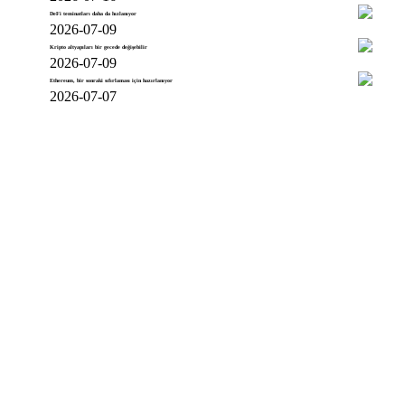
DeFi teminatları daha da hızlanıyor
2026-07-09
Kripto altyapıları bir gecede değişebilir
2026-07-09
Ethereum, bir sonraki sıfırlaması için hazırlanıyor
2026-07-07