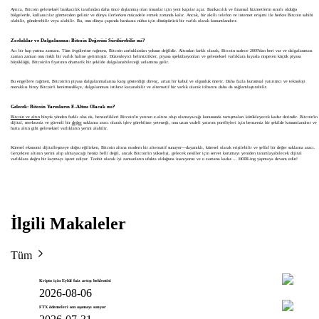
Ayrıca, Bitcoin geleneksel bankacılık tarafından daha önce dışlanmış olan insanlar için yeni kapılar açar. Bankacılık ve finansal hizmetlerin sınırlı olduğu
bölgelerde, kullanıcılar görmezden gelinir ve dünya ilerlerken mücadele etmek zorunda kalır. Ancak, bir akıllı telefon ve internet erişimi ile herkes Bitcoin sahibi
olabilir, gönderebilir veya alabilir. Bu, onu dünya çapında bankasız nüfus için dönüştürücü bir varlık olarak konumlandırır.
Zorluklar ve Dalgalanma: Bitcoin Değerini Sürdürebilir mi?
Acı bir hap yutma zamanı. Tüm övgülerine rağmen, Bitcoin zorluklardan yoksun değildir. Altından farklı olarak, Bitcoin sadece 2009'dan beri var ve dalgalanması
zaman zaman onu riskli bir varlık haline getirmiştir. Düzenleyici belirsizlikler, piyasa spekülasyonları ve geleneksel varlıklara kıyasla nispeten küçük piyasa
büyüklüğü, Bitcoin'in fiyatının dramatik bir şekilde dalgalanabileceği anlamına gelir.
Bu engellere rağmen, Bitcoin'in piyasa dalgalanmalarına karşı gösterdiği direnç, artan bir kabul ve olgunluk önerir. Daha fazla kurumsal yatırımcı ve teknoloji
meraklısı birey Bitcoin'i benimsedikçe, dalgalanması istikrar kazanabilir ve alternatif bir varlık olarak itibarını daha da sağlamlaştırabilir.
Gelecek: Bitcoin Yarınların E-Altını Olacak mı?
Bitcoin ve altın
birçok yönden farklı olsa da, benzerlikleri Bitcoin'in yarının e-altını olup olamayacağı konusunda tartışmaları körükleyecek kadar derindir. Bitcoin'in
dijital, merkezsiz ve güvenli bir
değer
saklama aracı olarak işlev görebilme yeteneği, onu uzun vadeli yatırım portföyleri için benzersiz bir şekilde konumlandırır ve
hatta altın gibi geleneksel varlıkların yerini alabilir.
Küresel ekonomi dijitalleşmeye doğru eğilirken, Bitcoin altına modern bir alternatif sunuyor—dayanıklı, küresel olarak erişilebilir ve şeffaf bir değer saklama aracı.
Gerçekten altının yerini alıp almayacağı henüz belli değil, ancak Bitcoin'in yükselişi, gelecek nesiller için servet korumayı yeniden tanımlayabilecek dijital
varlıklara doğru bir kaymayı işaret ediyor. Toobit olarak iyi zamanların ufukta olduğuna inanıyoruz ve o zamana kadar.... HODLing yapmaya devam edin!
İlgili Makaleler
Tüm
Kripto için Eylül faiz artışı beklentisi
2026-08-06
FTX ödemeleri son aşamayı sınıyor