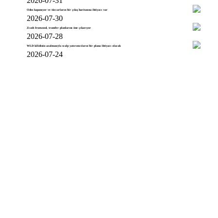
2026-07-31
Odos kapanıyor ve tüccarların bir çıkış haritasına ihtiyacı var
2026-07-30
Zcash Ironwood, transfer planlarını öne çıkarıyor
2026-07-28
WLD kilidinin azalmasıyla scalp yatırımcıların bir plana ihtiyacı olacak
2026-07-24