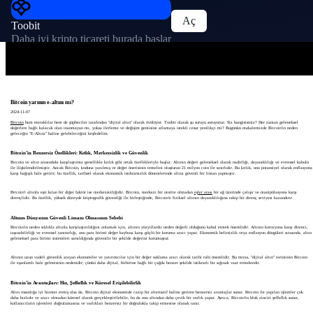
Aç
Toobit
Daha iyi kripto ticareti burada başlar
Bitcoin yarının e-altını mı?
2024-11-07
Bitcoin
hem meraklılar hem de şüpheciler tarafından "dijital altın" olarak övülüyor. Toobit olarak şu soruyu soruyoruz: Siz hangisisiniz? Her zaman geleneksel
değerlere bağlı kalacak olan inanmayan mı, yoksa ilerleme ve değişim gemisine atlamaya istekli cesur yenilikçi mi? Bugünkü makalemizde Bitcoin'in neden
geleceğin "E-Altını" haline gelebileceğini keşfedelim.
Bitcoin’in Benzersiz Özellikleri: Kıtlık, Merkezsizlik ve Güvenlik
Bitcoin ve altın arasındaki karşılaştırma genellikle kıtlık gibi ortak özellikleriyle başlar. Altının değeri geleneksel olarak nadirliği, dayanıklılığı ve evrensel kabulü
ile ilişkilendirilmiştir. Ancak Bitcoin, koduna yazılmış ve değer önerisinin temelini oluşturan 21 milyon coin ile sınırlıdır. Bu kıtlık, onu potansiyel olarak enflasyona
karşı bağışık hale getirir; bu özellik, tarihsel olarak ekonomik istikrarsızlık dönemlerinde altını güvenli bir liman yapmıştır.
Bitcoin'i altınla eşit kılan bir diğer faktör ise merkezsizliğidir. Bitcoin, merkezi bir otorite olmadan
eşler arası
bir ağ üzerinde çalışır ve manipülasyona karşı
dirençlidir. Bu özellik, yüksek düzeyde kriptografik güvenliği ile birleştiğinde, Bitcoin'e fiziksel altının dayanıklılığına rakip bir direnç seviyesi kazandırır.
Altının Dünyanın Güvenli Limanı Olmasının Sebebi
Bitcoin'in neden sıklıkla altınla karşılaştırıldığını anlamak için, altının yüzyıllardır neden değerli olduğunu kabul etmek önemlidir. Altının korozyona karşı direnci,
taşınabilirliği ve evrensel tanınırlığı, onu para birimi değer kaybına karşı güçlü bir koruma aracı yapar. Ekonomik belirsizlik veya enflasyon döngüleri sırasında, altın
geleneksel para birimi sistemleri sarsıldığında güvenilir bir şekilde değerini korumuştur.
Altının uzun vadeli güvenlik arayan ekonomiler ve yatırımcılar için bir değer saklama aracı olarak tarihi rolü önemlidir. Bu miras, "dijital altın" teriminin Bitcoin
ile eşanlamlı hale gelmesinin nedenidir; çünkü daha dijital, birbirine bağlı bir çağda benzer şekilde istikrarlı bir sığınak vaat etmektedir.
Bitcoin’in Avantajları: Hız, Şeffaflık ve Küresel Erişilebilirlik
Altın insanlığa iyi hizmet etmiş olsa da, Bitcoin dijital ekonomide cazip bir alternatif haline getiren benzersiz avantajlar sunar. Bitcoin ile yapılan işlemler çok
daha hızlıdır ve aracı olmadan küresel olarak gerçekleştirilebilir, bu da onu altından daha çevik bir varlık yapar. Ayrıca, Bitcoin'in blok zinciri şeffaflık sunar,
kullanıcıların işlemleri doğrulamasına ve varlıkları benzersiz bir doğrulukla takip etmesine olanak tanır.