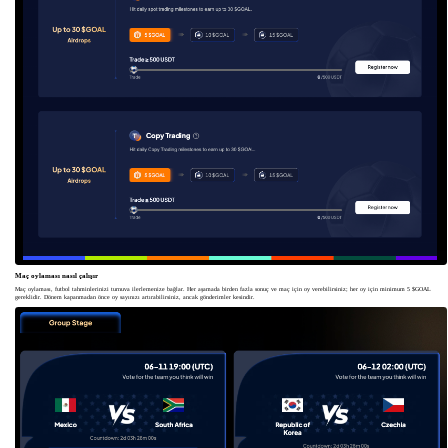
Maç oylaması nasıl çalışır
Maç oylaması, futbol tahminlerinizi turnuva ilerlemenize bağlar. Her aşamada birden fazla sonuç ve maç için oy verebilirsiniz; her oy için minimum 5 $GOAL
gereklidir. Dönem kapanmadan önce oy sayınızı artırabilirsiniz, ancak gönderimler kesindir.