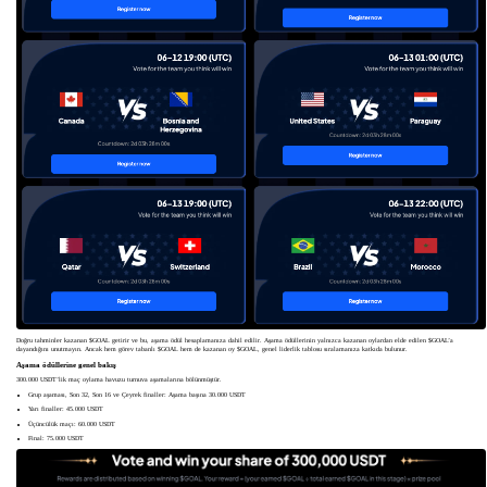
Doğru tahminler kazanan $GOAL getirir ve bu, aşama ödül hesaplamanıza dahil edilir. Aşama ödüllerinin yalnızca kazanan oylardan elde edilen $GOAL’a
dayandığını unutmayın. Ancak hem görev tabanlı $GOAL hem de kazanan oy $GOAL, genel liderlik tablosu sıralamanıza katkıda bulunur.
Aşama ödüllerine genel bakış
300.000 USDT’lik maç oylama havuzu turnuva aşamalarına bölünmüştür.
Grup aşaması, Son 32, Son 16 ve Çeyrek finaller: Aşama başına 30.000 USDT
Yarı finaller: 45.000 USDT
Üçüncülük maçı: 60.000 USDT
Final: 75.000 USDT