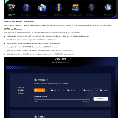
Etkinlik 4: Puan dönüşümü (100.000 USDT)
Turnuva sonrası, $GOAL 3:1 oranında ödül puanlarına dönüştürülür. Bu puanlar hesabınıza aktarılır ve
Ödül Mağazası
’nda işlem avantajları için kullanılabilir.
$GOAL nasıl kazanılır
İşlem görevleri bu turnuvanın motorudur ve ürünlerimizdeki sürekli aktiviteyi ödüllendirmek için tasarlanmıştır.
Günlük vadeli işlemler: 5.000 USDT ile 3.000.000 USDT arasında işlem hacmi hedefleriyle 150 $GOAL’a kadar kazanın.
Spot işlemler: İşlem hacminize bağlı olarak 30 $GOAL’a kadar kazanın.
Kopya işlemler: Uygun kopya işlem hacmine göre 30 $GOAL’a kadar kazanın.
Kazanç ürünleri: En az 5.000 USDT ile abone olun ve 20 $GOAL kazanın.
İşlem botları: Futures Grid veya Futures DCA kullanarak her biri için 50 $GOAL’a kadar kazanın.
Yönlendirmeler: En az 50 USDT yatıran arkadaşlarınızı davet edin ve 70 $GOAL’a kadar kazanın.