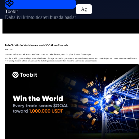
Aç
Toobit
Daha iyi kripto ticareti burada başlar
Toobit’in Win the World turnuvasında $GOAL nasıl kazanılır
2026-06-02
Dünyanın en büyük futbol sezonu neredeyse burada ve Toobit her maç anını bir işlem fırsatına dönüştürüyor.
Win the World, piyasaların heyecanını tribünlerden izlemeye tercih eden yatırımcılar için tasarlanmış turnuva sezonu etkinliğimizdir. 1.000.000 USDT ödül havuzu
ve rekabetçi liderlik tablosu sıralamalarıyla, futbol içgüdünüzü desteklerken Toobit’te aktif kalma şansınız burada.