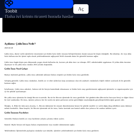
Aç
Toobit
Daha iyi kripto ticareti burada başlar
Açıklama: Çoklu İmza Nedir?
2025-02-28
Çoklu imza, dijital varlık işlemlerini imzalamak için birden fazla farklı imzanın birleştirilmesine olanak tanıyan bir kripto tekniğidir. Bu teknoloji, iki veya daha
fazla kullanıcının bir işlemi toplu olarak yetkilendirmesini sağlayarak Web3 alanında ekstra bir güvenlik katmanı sağlar.
Çoklu imza bugün kripto para dünyasında yaygın olarak kullanılsa da, kavram çok daha önce var olmuştu. BTC adreslerindeki uygulaması 10 yıldan daha öncesine
dayanıyor ve ilk çoklu imza cüzdanı 2014 yılında oluşturuldu.
Çoklu İmza Nasıl Çalışır
Basitçe söylemek gerekirse, çoklu imza adresinde saklanan fonlara erişmek için birden fazla imza gereklidir.
Gelişmiş güvenlik: Çoklu imza cüzdanları, kimlik avı ve siber saldırılara karşı savunmasız olan tek anahtarlı cüzdanlarla ilişkili riskleri azaltarak ek bir güvenlik
katmanı sağlar.
İş kullanımı: Çoklu imza adresleri, fonların tek bir bireyin kontrolünde olmamasını ve birden fazla onay gerektirmesini sağlayarak işletmeler ve organizasyonlar için
iyi bir şekilde uyarlanmıştır.
Bir çoklu imza işleminin bir örneği Bitcoin ticaretidir. Bu tür bir Bitcoin işleminde iki imza gereklidir: biri göndericiden (Bitcoin'ini harcayan birey) ve diğeri ikinci
bir özel anahtardan. Ek imza, işlemin yalnızca her iki tarafın da işlem şartlarının yerine getirildiğini onayladığında gerçekleştirilebileceğini garanti eder.
Örneğin, A, B'den bir ürün satın alıyorsa, C, Bitcoin ödemesini bir emanet düzenlemesine benzer bir şekilde tutabilir ve varlık değiş tokuş edildikten sonra ödemeyi
serbest bırakabilir. Buna karşılık, bir Bitcoin işleminde tek bir imza, fonlar üzerinde tam kontrol sahibi olan yalnızca bir anahtar sahibini içerir.
Çoklu İmzanın Faydaları
Güvenlik
:
Fonların kimlik avı veya hackleme yoluyla çalınma riskini azaltır.
Kontrol: Hiçbir bireyin tek başına fonlara erişememesini veya transfer edememesini sağlar.
Yetkilendirme
:
İşletmelerde paylaşılan cüzdanlar için idealdir, işlemleri yetkilendirmek için birden fazla imza gerektirir.