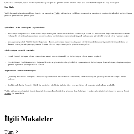
Çoklu imza teknolojisi, dijital varlıkları yönetmek için sağlam bir güvenlik önlemi sunar ve kripto para ekosisteminde değerli bir araç haline gelir.
Son Sözler
Web3 alanındaki güvenlik zorluklarını daha iyi ele almak için,
Toobit
, kullanıcıların varlıklarını korumak için tam güvenle ek güvenlik önlemleri başlattı. En son
güvenlik güncellemeleri şunları içerir:
-
Çoklu İmza Cüzdan Güvenliğinin Güçlendirilmesi
İmza Arayüzü Doğrulaması
– Sahte cüzdan arayüzlerini içeren kimlik avı saldırılarını önlemek için Toobit, bir imza arayüzü doğrulama mekanizması tanıttı.
Herhangi bir işlemi imzalamadan önce, sistem imzalama arayüzünün meşruiyetini doğrulayarak kullanıcıların güvenilir bir ortamda işlem yapmasını sağlar.
İmzalayanlar için Çok Faktörlü Kimlik Doğrulama – Toobit, çoklu imza cüzdan imzalayanları için kimlik doğrulamasını biyometrik kimlik doğrulama ve
donanım belirteçleri ekleyerek güçlendirdi, böylece yalnızca meşru imzalayanlar işlemleri onaylayabilir.
-
Akıllı Sözleşme Güvenlik Denetimleri
Gerçek Zamanlı Sözleşme İzleme
– Anomalileri sürekli tarayan AI destekli bir akıllı sözleşme izleme sistemi uygulandı
Düzenli Üçüncü Taraf Denetimleri
– Bağımsız blok zinciri güvenlik firmalarıyla işbirliği yaparak düzenli akıllı sözleşme denetimleri gerçekleştirerek sağlam
güvenlik sağlanır ve potansiyel riskler azaltılır.
-
Soğuk Cüzdan Yönetimi Optimizasyonu
Çevrimdışı İmza Cihazı İzolasyonu – Toobit'in soğuk cüzdanları artık tamamen izole edilmiş cihazlarda çalışıyor, çevrimiçi maruziyetle ilişkili riskleri
azaltıyor.
Çok Katmanlı Erişim Kontrolü – Büyük fon transferleri için birden fazla üst düzey onay gerektiren çok katmanlı yetkilendirme uyguladık.
Toobit, kullanıcılara olağanüstü ticaret deneyimleri sunmayı hedeflediğinden, gelecekte daha fazla işlev ve sağlam güvenlik önlemleri devreye girecek.
Toobit
Akademi
ile güncel kalın.
İlgili Makaleler
Tüm