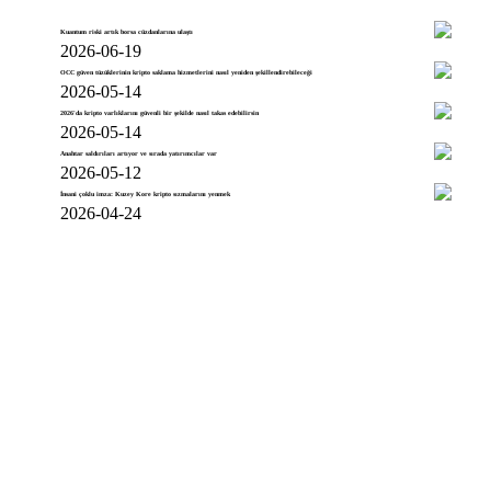
Kuantum riski artık borsa cüzdanlarına ulaştı
2026-06-19
OCC güven tüzüklerinin kripto saklama hizmetlerini nasıl yeniden şekillendirebileceği
2026-05-14
2026'da kripto varlıklarını güvenli bir şekilde nasıl takas edebilirsin
2026-05-14
Anahtar saldırıları artıyor ve sırada yatırımcılar var
2026-05-12
İnsani çoklu imza: Kuzey Kore kripto sızmalarını yenmek
2026-04-24