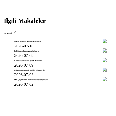
İlgili Makaleler
Tüm
Tahmin piyasaları marjla buluştuğunda
2026-07-16
DeFi teminatları daha da hızlanıyor
2026-07-09
Kripto altyapıları bir gecede değişebilir
2026-07-09
Kripto çalışma süresi artık bir işlem sinyali
2026-07-03
MiCA, uyumluluğu platform riskine dönüştürüyor
2026-07-02