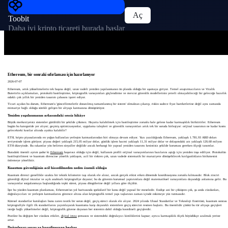
Aç
Toobit
Daha iyi kripto ticareti burada başlar
Ethereum, bir sonraki sıfırlaması için hazırlanıyor
2026-07-07
Ethereum, artık yükseltmelerin tek başına değil, uzun vadeli yeniden yapılanmanın ön planda olduğu bir aşamaya giriyor. Temel araştırmacıların ve Vitalik
Buterin'in açıklamaları, protokolü basitleştirme, kriptografik varsayımları güçlendirme ve mevcut güvenlik modellerinin yeterli olmayabileceği bir geleceğe hazırlık
odaklı çok yıllık bir yeniden tasarım çabasını işaret ediyor.
Ticari açıdan bu durum, Ethereum'u 'güncellemelerle donatılmış tamamlanmış bir sistem' olmaktan çıkarıp, riskin sadece fiyat hareketlerine değil aynı zamanda
mimariye bağlı olduğu sürekli gelişen bir altyapı katmanına dönüştürüyor.
Yeniden yapılanmanın arkasındaki sessiz hikâye
Büyük merkeziyetsiz sistemler gürültülü bir şekilde çökmez. Hayatta kalabilmek için basitleştirme zorunlu hale gelene kadar karmaşıklık biriktirirler. Ethereum
bugün bu kategoride yer alıyor; geçmiş optimizasyonlar, uygulama talepleri ve güvenlik varsayımları artık tek bir soruda birleşiyor: orijinal tasarımın ne kadar kısmı
gelecekteki kısıtlar altında ayakta kalabilir?
ETH, kripto piyasalarında en yoğun kullanılan yerleşim katmanlarından biri olmaya devam ediyor. Yazı yazıldığında Ethereum, yaklaşık 1.781,93 ABD doları
seviyesinde işlem görüyor; piyasa değeri yaklaşık 215,05 milyar dolar, günlük işlem hacmi yaklaşık 11,31 milyar dolar ve dolaşımdaki arz yaklaşık 120,68 milyon
ETH düzeyinde. Bu rakamlar yön belirten sinyaller değildir ancak herhangi bir yapısal yeniden tasarımı kesintisiz şekilde koruması gereken ölçeği tanımlar.
Buradaki önemli ayrım şudur ki
Ethereum
başarısız olduğu için değil, kullanım profili orijinal varsayımlarının bazılarını aştığı için yeniden inşa ediliyor. Protokolün
basitleştirilmesi ve kuantum direncine yönelik yaklaşım, acil bir riskten çok, uzun vadede sistematik bir maruziyete dönüşebilecek kırılganlıkların birikmesini
önlemeye yöneliktir.
Kuantum güvenliğinin acil hissedilmeden neden önemli olduğu
Kuantum direnci genellikle uzakta bir teknik kilometre taşı olarak ele alınır, ancak gerçek etkisi erken dönemde koordinasyonu zorunlu kılmasıdır. Blok zinciri
güvenliği dijital imzalar ve açık anahtarlı kriptografiye dayanır; bu da güvenin kurumsal yaptırımlara değil matematiksel varsayımlara dayandığı anlamına gelir. Bu
varsayımlar sorgulanmaya başlandığında tepki süresi, piyasa döngülerine değil yıllara göre ölçülür.
İşte bu yüzden kuantum planlaması, Ethereum'un yol haritasında spekülatif bir konu değil yapısal bir meseledir. Endişe ani bir çöküşten çok, şu anda cüzdanları,
doğrulayıcıları ve yerleşim katmanlarını güvence altına alan kriptografik temel yapı taşlarının zaman içinde eskimeye yüz tutmasıdır.
Küresel standartlar kuruluşları bunu zaten teorik bir sorun değil, geçiş süreci olarak ele alıyor. 2024 yılında Ulusal Standartlar ve Teknoloji Enstitüsü, kuantum sonrası
kriptografiyle ilgili ilk standartlarını yayımlayarak kuantuma karşı dayanıklı sistemlere geçiş sürecini resmen başlattı. Bu önemlidir çünkü bu tür altyapı geçişleri
isteğe bağlı yükseltmeler değil, kriptografik güvene dayanan her sistemin dahil olduğu koordineli geçişlerdir.
Pratikte bu değişim her cüzdanı etkiler,
dijital imza
şemasını ve sistemdeki doğrulayıcı kimliklerini kapsar; ayrıca karmaşıklık ölçek büyüdükçe azalmak yerine
artar.
Doğrulayıcı sayısı ve koordinasyon baskısı