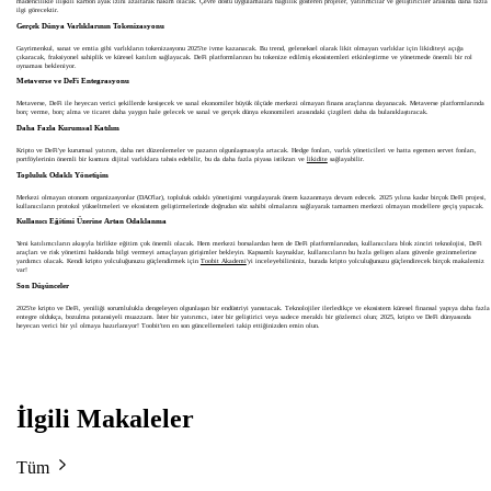
madencilikle ilişkili karbon ayak izini azaltarak hakim olacak. Çevre dostu uygulamalara bağlılık gösteren projeler, yatırımcılar ve geliştiriciler arasında daha fazla
ilgi görecektir.
Gerçek Dünya Varlıklarının Tokenizasyonu
Gayrimenkul, sanat ve emtia gibi varlıkların tokenizasyonu 2025'te ivme kazanacak. Bu trend, geleneksel olarak likit olmayan varlıklar için likiditeyi açığa
çıkaracak, fraksiyonel sahiplik ve küresel katılım sağlayacak. DeFi platformlarının bu tokenize edilmiş ekosistemleri etkinleştirme ve yönetmede önemli bir rol
oynaması bekleniyor.
Metaverse ve DeFi Entegrasyonu
Metaverse, DeFi ile heyecan verici şekillerde kesişecek ve sanal ekonomiler büyük ölçüde merkezi olmayan finans araçlarına dayanacak. Metaverse platformlarında
borç verme, borç alma ve ticaret daha yaygın hale gelecek ve sanal ve gerçek dünya ekonomileri arasındaki çizgileri daha da bulanıklaştıracak.
Daha Fazla Kurumsal Katılım
Kripto ve DeFi'ye kurumsal yatırım, daha net düzenlemeler ve pazarın olgunlaşmasıyla artacak. Hedge fonları, varlık yöneticileri ve hatta egemen servet fonları,
portföylerinin önemli bir kısmını dijital varlıklara tahsis edebilir, bu da daha fazla piyasa istikrarı ve
likidite
sağlayabilir.
Topluluk Odaklı Yönetişim
Merkezi olmayan otonom organizasyonlar (DAO'lar), topluluk odaklı yönetişimi vurgulayarak önem kazanmaya devam edecek. 2025 yılına kadar birçok DeFi projesi,
kullanıcıların protokol yükseltmeleri ve ekosistem geliştirmelerinde doğrudan söz sahibi olmalarını sağlayarak tamamen merkezi olmayan modellere geçiş yapacak.
Kullanıcı Eğitimi Üzerine Artan Odaklanma
Yeni katılımcıların akışıyla birlikte eğitim çok önemli olacak. Hem merkezi borsalardan hem de DeFi platformlarından, kullanıcılara blok zinciri teknolojisi, DeFi
araçları ve risk yönetimi hakkında bilgi vermeyi amaçlayan girişimler bekleyin. Kapsamlı kaynaklar, kullanıcıların bu hızla gelişen alanı güvenle gezinmelerine
yardımcı olacak. Kendi kripto yolculuğunuzu güçlendirmek için
Toobit Akademi
'yi inceleyebilirsiniz, burada kripto yolculuğunuzu güçlendirecek birçok makalemiz
var!
Son Düşünceler
2025'te kripto ve DeFi, yeniliği sorumlulukla dengeleyen olgunlaşan bir endüstriyi yansıtacak. Teknolojiler ilerledikçe ve ekosistem küresel finansal yapıya daha fazla
entegre oldukça, bozulma potansiyeli muazzam. İster bir yatırımcı, ister bir geliştirici veya sadece meraklı bir gözlemci olun; 2025, kripto ve DeFi dünyasında
heyecan verici bir yıl olmaya hazırlanıyor! Toobit'ten en son güncellemeleri takip ettiğinizden emin olun.
İlgili Makaleler
Tüm