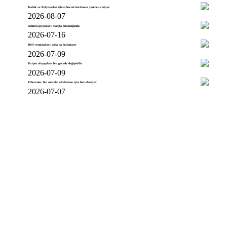
Kalshi ve Polymarket işlem hacmi haritasını yeniden çiziyor
2026-08-07
Tahmin piyasaları marjla buluştuğunda
2026-07-16
DeFi teminatları daha da hızlanıyor
2026-07-09
Kripto altyapıları bir gecede değişebilir
2026-07-09
Ethereum, bir sonraki sıfırlaması için hazırlanıyor
2026-07-07