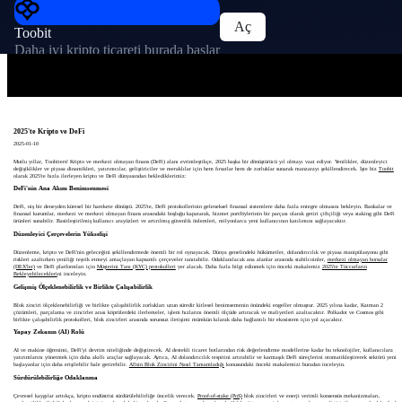
Aç
Toobit
Daha iyi kripto ticareti burada başlar
2025'te Kripto ve DeFi
2025-01-10
Mutlu yıllar, Toobiters! Kripto ve merkezi olmayan finans (DeFi) alanı evrimleştikçe, 2025 başka bir dönüştürücü yıl olmayı vaat ediyor. Yenilikler, düzenleyici
değişiklikler ve piyasa dinamikleri, yatırımcılar, geliştiriciler ve meraklılar için hem fırsatlar hem de zorluklar sunarak manzarayı şekillendirecek. İşte biz
Toobit
olarak 2025'te hızla ilerleyen kripto ve DeFi dünyasından beklediklerimiz:
DeFi'nin Ana Akım Benimsenmesi
DeFi, niş bir deneyden küresel bir harekete dönüştü. 2025'te, DeFi protokollerinin geleneksel finansal sistemlere daha fazla entegre olmasını bekleyin. Bankalar ve
finansal kurumlar, merkezi ve merkezi olmayan finans arasındaki boşluğu kapatarak, hizmet portföylerinin bir parçası olarak getiri çiftçiliği veya staking gibi DeFi
ürünleri sunabilir. Basitleştirilmiş kullanıcı arayüzleri ve artırılmış güvenlik önlemleri, milyonlarca yeni kullanıcının katılımını sağlayacaktır.
Düzenleyici Çerçevelerin Yükselişi
Düzenleme, kripto ve DeFi'nin geleceğini şekillendirmede önemli bir rol oynayacak. Dünya genelindeki hükümetler, dolandırıcılık ve piyasa manipülasyonu gibi
riskleri azaltırken yeniliği teşvik etmeyi amaçlayan kapsamlı çerçeveler tanıtabilir. Odaklanılacak ana alanlar arasında stabilcoinler,
merkezi olmayan borsalar
(DEX'ler)
ve DeFi platformları için
Müşterini Tanı (KYC) protokolleri
yer alacak. Daha fazla bilgi edinmek için önceki makalemiz
2025'te Tüccarların
Bekleyebilecekleri
ni inceleyin.
Gelişmiş Ölçeklenebilirlik ve Birlikte Çalışabilirlik
Blok zinciri ölçeklenebilirliği ve birlikte çalışabilirlik zorlukları uzun süredir kitlesel benimsemenin önündeki engeller olmuştur. 2025 yılına kadar, Katman 2
çözümleri, parçalama ve zincirler arası köprülerdeki ilerlemeler, işlem hızlarını önemli ölçüde artıracak ve maliyetleri azaltacaktır. Polkadot ve Cosmos gibi
birlikte çalışabilirlik protokolleri, blok zincirleri arasında sorunsuz iletişimi mümkün kılarak daha bağlantılı bir ekosistem için yol açacaktır.
Yapay Zekanın (AI) Rolü
AI ve makine öğrenimi, DeFi'yi devrim niteliğinde değiştirecek. AI destekli ticaret botlarından risk değerlendirme modellerine kadar bu teknolojiler, kullanıcılara
yatırımlarını yönetmek için daha akıllı araçlar sağlayacak. Ayrıca, AI dolandırıcılık tespitini artırabilir ve karmaşık DeFi süreçlerini otomatikleştirerek sektörü yeni
başlayanlar için daha erişilebilir hale getirebilir.
AI'nin Blok Zincirini Nasıl Tamamladığı
konusundaki önceki makalemizi buradan inceleyin.
Sürdürülebilirliğe Odaklanma
Çevresel kaygılar arttıkça, kripto endüstrisi sürdürülebilirliğe öncelik verecek.
Proof-of-stake (PoS)
blok zincirleri ve enerji verimli konsensüs mekanizmaları,