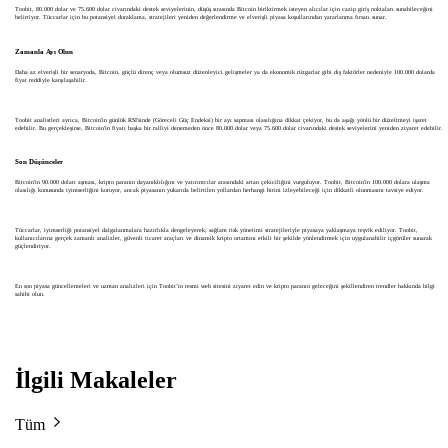
Toobit, 80.000 dolar ve 75.600 dolar civarındaki destek seviyelerinin, düşüş sırasında Bitcoin biriktirmek isteyen alıcılar için cazip giriş noktaları sunabileceğini
belirtiyor. Tüccarlar için bu potansiyel duraklama, stratejileri yeniden değerlendirme ve elverişli piyasa koşullarından yararlanma fırsatı sunar.
Zamanla Ayı Olun
Daha az elverişli bir senaryoda, Bitcoin, güçlü direnç veya olumsuz düzenleyici gelişmeler ya da ekonomik rüzgarlar gibi dış faktörler nedeniyle 100.000 dolarda
fiyat reddiyle karşılaşabilir.
Toobit analistleri ayrıca, Bitcoin'in günlük RSI'sinde (Göreceli Güç Endeksi) bir ayı sapması olasılığına dikkat çekiyor, bu da aşağı yönlü bir düzeltmeyi işaret
edebilir. Bu gerçekleşirse, Bitcoin'in fiyatı başka bir ralliyi denemeden önce 80.000 dolar veya 75.600 dolar civarındaki destek seviyelerini yeniden ziyaret edebilir.
Son Düşünceler
Bitcoin'in 90.000 doları aşması, kripto paranın dayanıklılığını ve yatırımcılar arasındaki artan çekiciliğini vurguluyor. Toobit, Bitcoin'in 100.000 dolara ulaşma
olasılığı konusunda iyimserliğini koruyor, ancak piyasanın yukarıda belirtilen yollardan herhangi birini izleyebileceği için dikkatli olunmasını tavsiye ediyor.
Tüccarlar, iyimserliği potansiyel dalgalanmalara hazırlıkla dengeleyerek, sağlam risk yönetimi stratejileriyle piyasaya yaklaşmaya teşvik ediliyor. Toobit,
kullanıcılarına gerçek zamanlı analizler, güvenli ticaret araçları ve dinamik kripto ortamını etkili bir şekilde yönlendirmek için uygulanabilir içgörüler sunarak
güçlendiriyor.
En son piyasa güncellemeleri ve uzman analizleri için Toobit’in resmi web sitesini ziyaret edin ve kripto paranın geleceğini şekillendiren trendler hakkında bilgi
sahibi olun.
İlgili Makaleler
Tüm