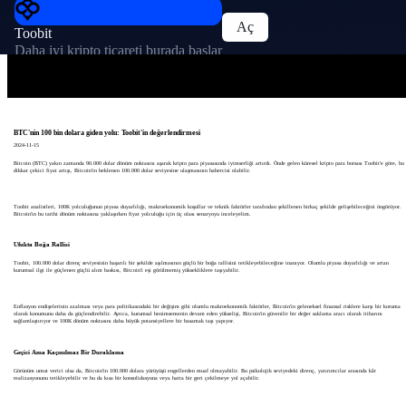
Aç
Toobit
Daha iyi kripto ticareti burada başlar
BTC'nin 100 bin dolara giden yolu: Toobit'in değerlendirmesi
2024-11-15
Bitcoin (BTC) yakın zamanda 90.000 dolar dönüm noktasını aşarak kripto para piyasasında iyimserliği artırdı. Önde gelen küresel kripto para borsası Toobit'e göre, bu
dikkat çekici fiyat artışı, Bitcoin'in beklenen 100.000 dolar seviyesine ulaşmasının habercisi olabilir.
Toobit analistleri, 100K yolculuğunun piyasa duyarlılığı, makroekonomik koşullar ve teknik faktörler tarafından şekillenen birkaç şekilde gelişebileceğini öngörüyor.
Bitcoin'in bu tarihi dönüm noktasına yaklaşırken fiyat yolculuğu için üç olası senaryoyu inceleyelim.
Ufukta Boğa Rallisi
Toobit, 100.000 dolar direnç seviyesinin başarılı bir şekilde aşılmasının güçlü bir boğa rallisini tetikleyebileceğine inanıyor. Olumlu piyasa duyarlılığı ve artan
kurumsal ilgi ile güçlenen güçlü alım baskısı, Bitcoin'i eşi görülmemiş yüksekliklere taşıyabilir.
Enflasyon endişelerinin azalması veya para politikasındaki bir değişim gibi olumlu makroekonomik faktörler, Bitcoin'in geleneksel finansal risklere karşı bir koruma
olarak konumunu daha da güçlendirebilir. Ayrıca, kurumsal benimsemenin devam eden yükselişi, Bitcoin'in güvenilir bir değer saklama aracı olarak itibarını
sağlamlaştırıyor ve 100K dönüm noktasını daha büyük potansiyellere bir basamak taşı yapıyor.
Geçici Ama Kaçınılmaz Bir Duraklama
Görünüm umut verici olsa da, Bitcoin'in 100.000 dolara yürüyüşü engellerden muaf olmayabilir. Bu psikolojik seviyedeki direnç, yatırımcılar arasında kâr
realizasyonunu tetikleyebilir ve bu da kısa bir konsolidasyona veya hatta bir geri çekilmeye yol açabilir.