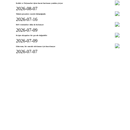
Kalshi ve Polymarket işlem hacmi haritasını yeniden çiziyor
2026-08-07
Tahmin piyasaları marjla buluştuğunda
2026-07-16
DeFi teminatları daha da hızlanıyor
2026-07-09
Kripto altyapıları bir gecede değişebilir
2026-07-09
Ethereum, bir sonraki sıfırlaması için hazırlanıyor
2026-07-07