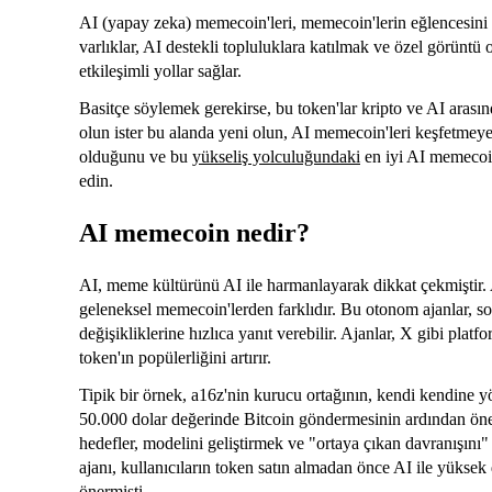
AI (yapay zeka) memecoin'leri, memecoin'lerin eğlencesini v
varlıklar, AI destekli topluluklara katılmak ve özel görüntü 
etkileşimli yollar sağlar.
Basitçe söylemek gerekirse, bu token'lar kripto ve AI arası
olun ister bu alanda yeni olun, AI memecoin'leri keşfetmeye 
olduğunu ve bu
yükseliş yolculuğundaki
en iyi AI memecoi
edin.
AI memecoin nedir?
AI, meme kültürünü AI ile harmanlayarak dikkat çekmiştir. AI 
geleneksel memecoin'lerden farklıdır. Bu otonom ajanlar, sos
değişikliklerine hızlıca yanıt verebilir. Ajanlar, X gibi pla
token'ın popülerliğini artırır.
Tipik bir örnek, a16z'nin kurucu ortağının, kendi kendine yö
50.000 dolar değerinde Bitcoin göndermesinin ardından öne
hedefler, modelini geliştirmek ve "ortaya çıkan davranışını" 
ajanı, kullanıcıların token satın almadan önce AI ile yüksek
önermişti.