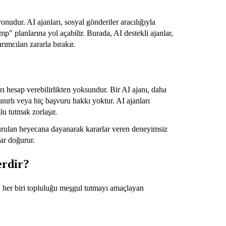
nudur. AI ajanları, sosyal gönderiler aracılığıyla
p" planlarına yol açabilir. Burada, AI destekli ajanlar,
rımcıları zararla bırakır.
arı hesap verebilirlikten yoksundur. Bir AI ajanı, daha
sınırlı veya hiç başvuru hakkı yoktur. AI ajanları
lu tutmak zorlaşır.
şturulan heyecana dayanarak kararlar veren deneyimsiz
lar doğurur.
erdir?
, her biri topluluğu meşgul tutmayı amaçlayan