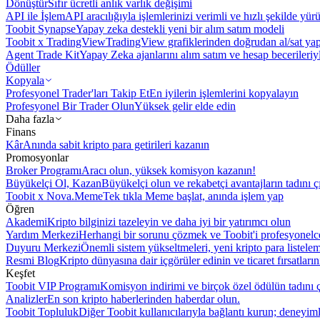
Dönüştür
Sıfır ücretli anlık varlık değişimi
API ile İşlem
API aracılığıyla işlemlerinizi verimli ve hızlı şekilde yür
Toobit Synapse
Yapay zeka destekli yeni bir alım satım modeli
Toobit x TradingView
TradingView grafiklerinden doğrudan al/sat ya
Agent Trade Kit
Yapay Zeka ajanlarını alım satım ve hesap becerileriy
Ödüller
Kopyala
Profesyonel Trader'ları Takip Et
En iyilerin işlemlerini kopyalayın
Profesyonel Bir Trader Olun
Yüksek gelir elde edin
Daha fazla
Finans
Kâr
Anında sabit kripto para getirileri kazanın
Promosyonlar
Broker Programı
Aracı olun, yüksek komisyon kazanın!
Büyükelçi Ol, Kazan
Büyükelçi olun ve rekabetçi avantajların tadını ç
Toobit x Nova.Meme
Tek tıkla Meme başlat, anında işlem yap
Öğren
Akademi
Kripto bilginizi tazeleyin ve daha iyi bir yatırımcı olun
Yardım Merkezi
Herhangi bir sorunu çözmek ve Toobit'i profesyonelce
Duyuru Merkezi
Önemli sistem yükseltmeleri, yeni kripto para listele
Resmi Blog
Kripto dünyasına dair içgörüler edinin ve ticaret fırsatları
Keşfet
Toobit VIP Programı
Komisyon indirimi ve birçok özel ödülün tadını ç
Analizler
En son kripto haberlerinden haberdar olun.
Toobit Topluluk
Diğer Toobit kullanıcılarıyla bağlantı kurun; deneyimle