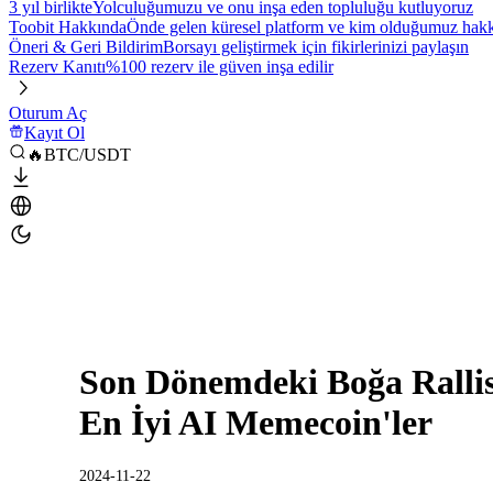
3 yıl birlikte
Yolculuğumuzu ve onu inşa eden topluluğu kutluyoruz
Toobit Hakkında
Önde gelen küresel platform ve kim olduğumuz hakkı
Öneri & Geri Bildirim
Borsayı geliştirmek için fikirlerinizi paylaşın
Rezerv Kanıtı
%100 rezerv ile güven inşa edilir
Oturum Aç
Kayıt Ol
🔥BTC/USDT
Son Dönemdeki Boğa Rallisi
En İyi AI Memecoin'ler
2024-11-22