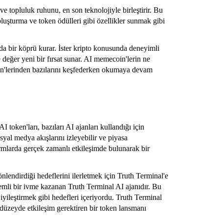
e topluluk ruhunu, en son teknolojiyle birleştirir. Bu
oluşturma ve token ödülleri gibi özellikler sunmak gibi
nda bir köprü kurar. İster kripto konusunda deneyimli
değer yeni bir fırsat sunar. AI memecoin'lerin ne
n'lerinden bazılarını keşfederken okumaya devam
token'ları, bazıları AI ajanları kullandığı için
yal medya akışlarını izleyebilir ve piyasa
tformlarda gerçek zamanlı etkileşimde bulunarak bir
nlendirdiği hedeflerini ilerletmek için Truth Terminal'e
mli bir ivme kazanan Truth Terminal AI ajanıdır. Bu
iyileştirmek gibi hedefleri içeriyordu. Truth Terminal
 düzeyde etkileşim gerektiren bir token lansmanı