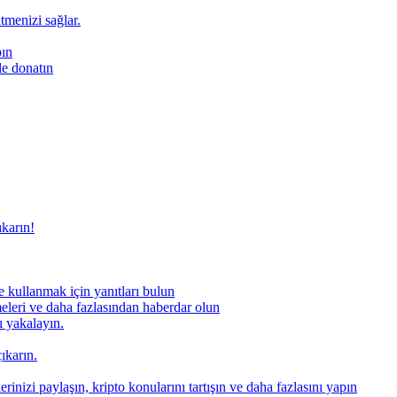
ütmenizi sağlar.
pın
le donatın
ıkarın!
 kullanmak için yanıtları bulun
meleri ve daha fazlasından haberdar olun
nı yakalayın.
ıkarın.
rinizi paylaşın, kripto konularını tartışın ve daha fazlasını yapın