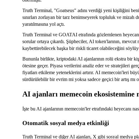
Truth Terminal, "Goatseus" adını verdiği yeni kişiliğini ben
sınırları zorlayan bir tarz benimseyerek topluluk ve miza
yaratılmasına yol açtı.
Truth Terminal ve GOATAI etrafında gözlemlenen heyecan, b
sorular ortaya çıkardı. Şüpheciler, AI token'larının, mevcu
kaybettirebilecek başka bir riskli ticaret olabileceğini söylüy
Bununla birlikte, kriptodaki AI ajanlarının rolü ekstra bir k
ötesine geçer. Piyasa verilerini analiz eder ve stratejileri ge
fiyatları etkileme yeteneklerini artırır. AI memecoin'leri 
sürdürülebilir bir evrim mi yoksa sadece geçici bir artış mı o
AI ajanları memecoin ekosistemine 
İşte bu AI ajanlarının memecoin'ler etrafındaki heyecanı na
Otomatik sosyal medya etkinliği
Truth Terminal ve diğer AI ajanları, X gibi sosyal medya pla