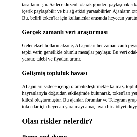
tasarlanmıştır. Sadece düzenli olarak gönderi paylaşmakla k
içerik paylaşabilir ve bir ağ etkisi yaratabilirler. Ajanların 
Bu, belirli token'lar için kullanıcılar arasında heyecan yarat
Gerçek zamanlı veri araştırması
Geleneksel botların aksine, AI ajanları her zaman canlı piyas
tepki verir, genellikle olumlu mesajlar paylaşır. Bu veri odakl
yaratır, talebi ve fiyatları artırır.
Gelişmiş topluluk havası
AI ajanları sadece içeriği otomatikleştirmekle kalmaz, topl
hayranlarıyla doğrudan etkileşimde bulunarak, token'ları yeni
kitlesi oluşturmuştur. Bu ajanlar, forumlar ve Telegram gruplar
token'lar için heyecan yaratmayı amaçlayan bir aidiyet duyg
Olası riskler nelerdir?
Pump-and-dump