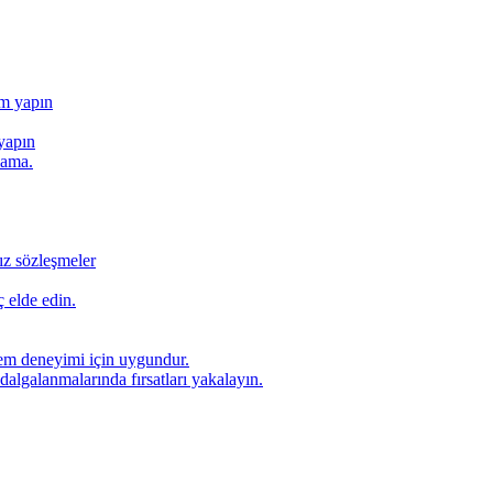
ım yapın
yapın
lama.
ız sözleşmeler
 elde edin.
lem deneyimi için uygundur.
dalgalanmalarında fırsatları yakalayın.