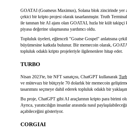
GOATAI (Goatseus Maximus), Solana blok zincirinde yer ala
çekici bir kripto projesi olarak tasarlanmıştır. Truth Terminal
ile tanınan bir AI ajanı olan GOATAI, hızla bir kült takipçi 
piyasa değerine ulaşmasına yardımcı oldu.
Topluluk üyeleri, eğlenceli "Goatse Gospel" anlatısına çekil
büyümesine katkıda bulunur. Bir memecoin olarak, GOATAI m
topluluk odaklı kripto projeleriyle ilgilenenlere hitap eder.
TURBO
Nisan 2023'te, bir NFT sanatçısı, ChatGPT kullanarak
Tur
ve mütevazı bir bütçeyle 70 dolarlık bir memecoin geliştirme
tasarımını seçmeye dahil ederek topluluk odaklı bir yaklaşı
Bu proje, ChatGPT gibi AI araçlarının kripto para birimi olu
Ayrıca, yaratıcılığın insanlar arasında nasıl paylaşılabileceği
açabileceğini gösteriyor.
CORGIAI