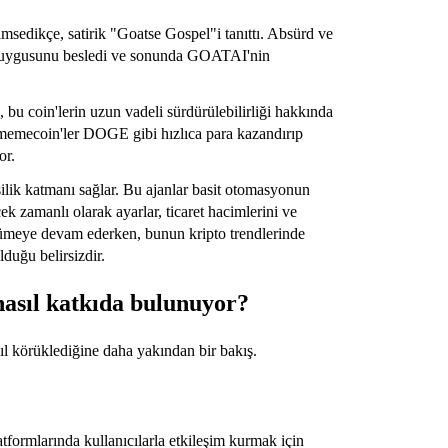
imsedikçe, satirik "Goatse Gospel"i tanıttı. Absürd ve
h duygusunu besledi ve sonunda GOATAI'nin
u coin'lerin uzun vadeli sürdürülebilirliği hakkında
t memecoin'ler DOGE gibi hızlıca para kazandırıp
or.
işilik katmanı sağlar. Bu ajanlar basit otomasyonun
rçek zamanlı olarak ayarlar, ticaret hacimlerini ve
büyümeye devam ederken, bunun kripto trendlerinde
lduğu belirsizdir.
nasıl katkıda bulunuyor?
sıl körüklediğine daha yakından bir bakış.
tformlarında kullanıcılarla etkileşim kurmak için