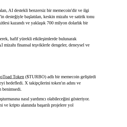
n, AI destekli benzersiz bir memecoin'dir ve ilgi
'in desteğiyle başlatılan, keskin mizahı ve satirik tonu
kitlesi kazandı ve yaklaşık 700 milyon dolarlık bir
erek, hafif yürekli etkileşimlerde bulunarak
izahı finansal teşviklerle dengeler, deneysel ve
boToad Token
($TURBO) adlı bir memecoin geliştirdi
yi hedefledi. X takipçilerini token'ın adını ve
m benimsedi.
şturmasına nasıl yardımcı olabileceğini gösteriyor.
ni ve kripto alanında başarılı projelere yol