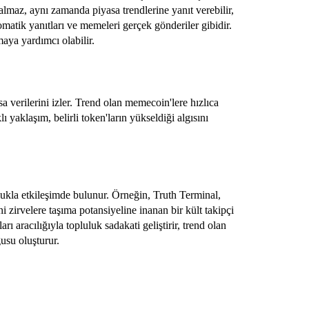
almaz, aynı zamanda piyasa trendlerine yanıt verebilir,
otomatik yanıtları ve memeleri gerçek gönderiler gibidir.
maya yardımcı olabilir.
a verilerini izler. Trend olan memecoin'lere hızlıca
ı yaklaşım, belirli token'ların yükseldiği algısını
ulukla etkileşimde bulunur. Örneğin, Truth Terminal,
 zirvelere taşıma potansiyeline inanan bir kült takipçi
ı aracılığıyla topluluk sadakati geliştirir, trend olan
usu oluşturur.