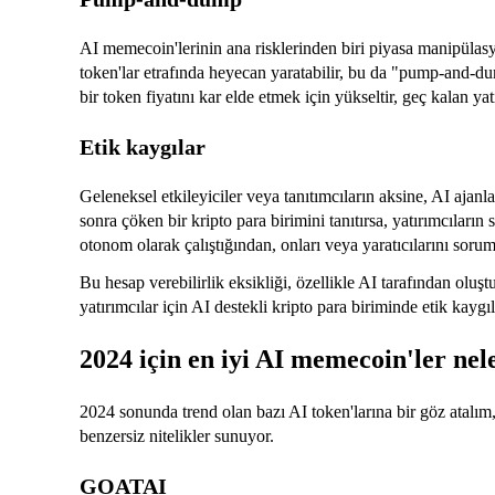
AI memecoin'lerinin ana risklerinden biri piyasa manipülasyo
token'lar etrafında heyecan yaratabilir, bu da "pump-and-dum
bir token fiyatını kar elde etmek için yükseltir, geç kalan yatı
Etik kaygılar
Geleneksel etkileyiciler veya tanıtımcıların aksine, AI ajanl
sonra çöken bir kripto para birimini tanıtırsa, yatırımcıların 
otonom olarak çalıştığından, onları veya yaratıcılarını sorum
Bu hesap verebilirlik eksikliği, özellikle AI tarafından olu
yatırımcılar için AI destekli kripto para biriminde etik kaygı
2024 için en iyi AI memecoin'ler nel
2024 sonunda trend olan bazı AI token'larına bir göz atalım
benzersiz nitelikler sunuyor.
GOATAI