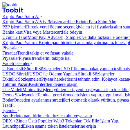
Kripto Para Satın Al
Kripto Para Satın Al
Visa/Mastercard ile Kripto Para Satın Alın
P2P işlemleri
Birçok yerel ödeme seçeneğiyle en iyi fiyatlarla alım sat
Banka kartı
Visa veya Mastercard ile ödeyin
Üçüncü Taraf
MoonPay, Advcash, Simplex ve daha fazlası ile ödeme 
Kripto Para Yatırma
Kripto para birimleri arasında yatırma, hızlı hesap
Piyasalar
Fırsatlar
Trendi takip et ve fırsatı yakala
Piyasalar
Piyasa trendlerini takipte kal
Vadeli İşlemler
U Endeksli Sürekli Sözleşmeler
USDT ile mutabakat yapılan teslimats
USDC Sürekli
USDC ile Ödeme Yapılan Sürekli Sözleşmeler
Etkinlik Sözleşmeleri
Piyasa hareketlerini tahmin edin. Kolayca kazanç
Tahmin Pazarı
Kestirilerden değere ulaşın
Lite Vadeli
Minimalist işlem yöntemleri, yeni başlayanlar için idealdir.
Demo Sözleşmeler
Teminat gerektirmeden işlem yapın, uygulamalı iş
Botlar
Önceden ayarlanmış stratejileri otomatik olarak yürütün, piyasa 
TradFi
İşlemler
Spot
Kripto para birimlerini hızlıca alın veya satın
DEX +
Zincir Üstü Popüler Web3 Tokenlar, Tek Elle İşlem Yap.
Launchpad
Erken aşama token listelemelerine erişin