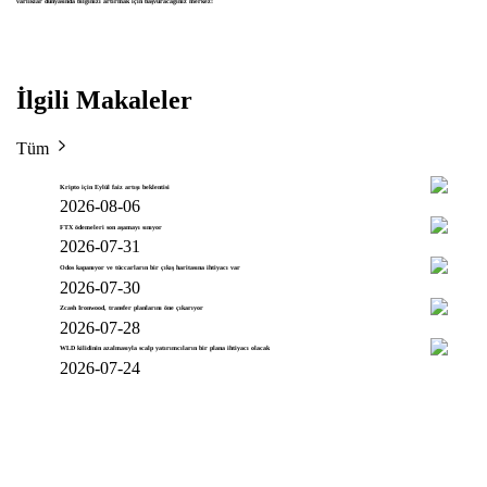
varlıklar dünyasında bilginizi artırmak için başvuracağınız merkez!
İlgili Makaleler
Tüm
Kripto için Eylül faiz artışı beklentisi
2026-08-06
FTX ödemeleri son aşamayı sınıyor
2026-07-31
Odos kapanıyor ve tüccarların bir çıkış haritasına ihtiyacı var
2026-07-30
Zcash Ironwood, transfer planlarını öne çıkarıyor
2026-07-28
WLD kilidinin azalmasıyla scalp yatırımcıların bir plana ihtiyacı olacak
2026-07-24