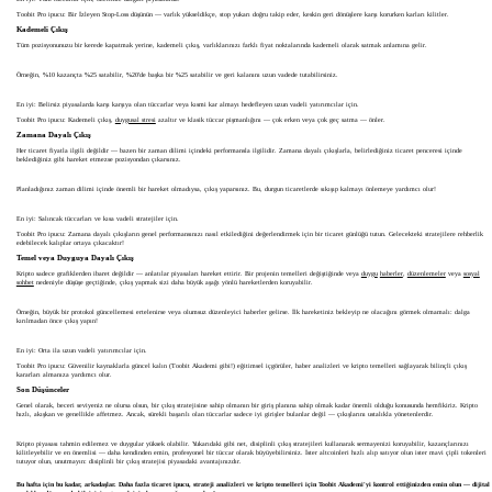
Toobit Pro ipucu: Bir İzleyen Stop-Loss düşünün — varlık yükseldikçe, stop yukarı doğru takip eder, keskin geri dönüşlere karşı korurken karları kilitler.
Kademeli Çıkış
Tüm pozisyonunuzu bir kerede kapatmak yerine, kademeli çıkış, varlıklarınızı farklı fiyat noktalarında kademeli olarak satmak anlamına gelir.
Örneğin, %10 kazançta %25 satabilir, %20'de başka bir %25 satabilir ve geri kalanını uzun vadede tutabilirsiniz.
En iyi: Belirsiz piyasalarda karşı karşıya olan tüccarlar veya kısmi kar almayı hedefleyen uzun vadeli yatırımcılar için.
Toobit Pro ipucu: Kademeli çıkış,
duygusal stresi
azaltır ve klasik tüccar pişmanlığını — çok erken veya çok geç satma — önler.
Zamana Dayalı Çıkış
Her ticaret fiyatla ilgili değildir — bazen bir zaman dilimi içindeki performansla ilgilidir. Zamana dayalı çıkışlarla, belirlediğiniz ticaret penceresi içinde
beklediğiniz gibi hareket etmezse pozisyondan çıkarsınız.
Planladığınız zaman dilimi içinde önemli bir hareket olmadıysa, çıkış yaparsınız. Bu, durgun ticaretlerde sıkışıp kalmayı önlemeye yardımcı olur!
En iyi: Salıncak tüccarları ve kısa vadeli stratejiler için.
Toobit Pro ipucu: Zamana dayalı çıkışların genel performansınızı nasıl etkilediğini değerlendirmek için bir ticaret günlüğü tutun. Gelecekteki stratejilere rehberlik
edebilecek kalıplar ortaya çıkacaktır!
Temel veya Duyguya Dayalı Çıkış
Kripto sadece grafiklerden ibaret değildir — anlatılar piyasaları hareket ettirir. Bir projenin temelleri değiştiğinde veya
duygu
haberler
,
düzenlemeler
veya
sosyal
sohbet
nedeniyle düşüşe geçtiğinde, çıkış yapmak sizi daha büyük aşağı yönlü hareketlerden koruyabilir.
Örneğin, büyük bir protokol güncellemesi ertelenirse veya olumsuz düzenleyici haberler gelirse. İlk hareketiniz bekleyip ne olacağını görmek olmamalı: dalga
kırılmadan önce çıkış yapın!
En iyi: Orta ila uzun vadeli yatırımcılar için.
Toobit Pro ipucu: Güvenilir kaynaklarla güncel kalın (Toobit Akademi gibi!) eğitimsel içgörüler, haber analizleri ve kripto temelleri sağlayarak bilinçli çıkış
kararları almanıza yardımcı olur.
Son Düşünceler
Genel olarak, beceri seviyeniz ne olursa olsun, bir çıkış stratejisine sahip olmanın bir giriş planına sahip olmak kadar önemli olduğu konusunda hemfikiriz. Kripto
hızlı, akışkan ve genellikle affetmez. Ancak, sürekli başarılı olan tüccarlar sadece iyi girişler bulanlar değil — çıkışlarını ustalıkla yönetenlerdir.
Kripto piyasası tahmin edilemez ve duygular yüksek olabilir. Yukarıdaki gibi net, disiplinli çıkış stratejileri kullanarak sermayenizi koruyabilir, kazançlarınızı
kilitleyebilir ve en önemlisi — daha kendinden emin, profesyonel bir tüccar olarak büyüyebilirsiniz. İster altcoinleri hızlı alıp satıyor olun ister mavi çipli tokenleri
tutuyor olun, unutmayın: disiplinli bir çıkış stratejisi piyasadaki avantajınızdır.
Bu hafta için bu kadar, arkadaşlar. Daha fazla ticaret ipucu, strateji analizleri ve kripto temelleri için Toobit Akademi'yi kontrol ettiğinizden emin olun — dijital