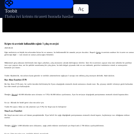
Aç
Toobit
Daha iyi kripto ticareti burada başlar
Kripto ticaretinde kullanabileceğiniz 5 çıkış stratejisi
2025-06-26
Eğer neslimizin en büyük tüccarlarından birine bir sır sorsanız, bu beklenmedik bir unsurda yatıyor olacaktır. Başarılı
kripto
ticaretinin anahtarı bir ticarete ne zaman
girileceği değil — tam olarak ne zaman çıkılacağını bilmektir.
Mükemmel giriş noktasını belirlemek tüm ilgiyi çekerken, çıkış stratejiniz aslında kârlılığınızı belirler. İster ilk ticaretinizi yapıyor olun ister sofistike bir portföyü
ince ayar yapıyor olun, net bir şekilde tanımlanmış bir çıkış planı, bu ünlü dalgalı piyasada riski en aza indirmek, getirileri maksimize etmek ve sermayenizi
korumak için esastır.
Toobit Akademi'de, tüccarların kaosu güvenle ve netlikle yönetmelerini sağlayan 5 savaşta test edilmiş çıkış stratejisi derledik. Hadi dalalım.
Kar Alım Emirleri (T/P)
Bir Kar Alım (T/P) emri, bir varlık önceden belirlenmiş bir fiyata ulaştığında otomatik olarak satmanıza olanak tanır. Bu, piyasayı sürekli izlemeye gerek kalmadan
kar elde etmek için kullanışlıdır.
Örneğin,
Bitcoin
'i 60.000 dolardan satın alırsanız ve T/P'yi 66.000 dolara ayarlarsanız, fiyat bu seviyeye ulaştığında pozisyonunuz otomatik olarak kapanacaktır.
En iyi: Aklında bir hedef getiri olan tüccarlar için.
Toobit Pro ipucu: Daha iyi risk yönetimi için T/P'yi bir Stop-Loss ile birleştirin!
Stop-Loss Emirleri
Bir Stop-Loss emri sizin acil durum paraşütünüzdür. Fiyat belirli bir eşiğe düştüğünde pozisyonunuzu otomatik olarak kapatır, kaybetmeye razı olduğunuz miktarı
sınırlar.
Örneğin,
ETH
'yi 3.000 dolardan satın aldıysanız, aşağı yönlü riskinizi sınırlamak için Stop-Loss'u 2.700 dolara ayarlayabilirsiniz.
En iyi: Tüm tüccarlar için, özellikle dalgalı piyasalarda.