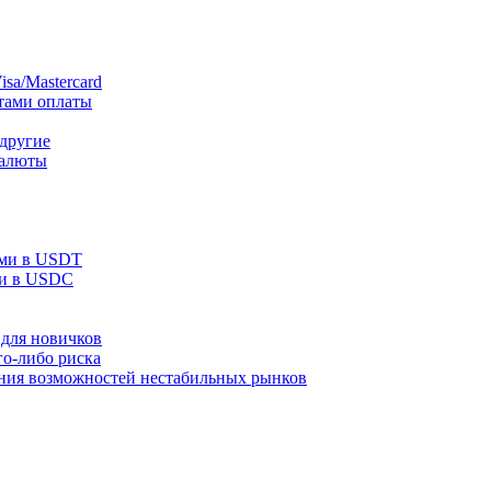
sa/Mastercard
тами оплаты
 другие
валюты
ами в USDT
ми в USDC
для новичков
го-либо риска
ания возможностей нестабильных рынков