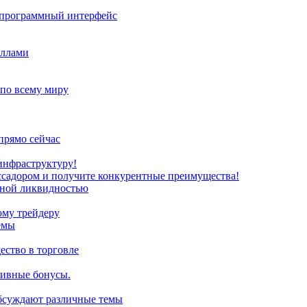
з программный интерфейс
иллами
 по всему миру
прямо сейчас
инфраструктуру!
ссадором и получите конкурентные преимущества!
нной ликвидностью
ому трейдеру
емы
ство в торговле
зивные бонусы.
обсуждают различные темы