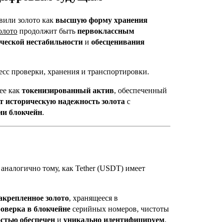
вили золото как
высшую форму хранения
олото
продолжит быть
первоклассным
ческой нестабильности
и
обесценивания
есс проверки, хранения и транспортировки.
ее как
токенизированный актив
, обеспеченный
т
историческую надежность золота
с
ии блокчейн
.
 аналогично тому, как Tether (USDT) имеет
акрепленное золото
, хранящееся в
оверка в блокчейне
серийных номеров, чистоты
стью обеспечен
и
уникально идентифицируем
.