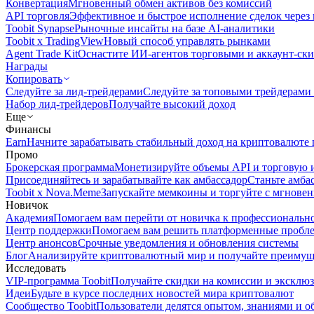
Конвертация
Мгновенный обмен активов без комиссий
API торговля
Эффективное и быстрое исполнение сделок чере
Toobit Synapse
Рыночные инсайты на базе AI-аналитики
Toobit x TradingView
Новый способ управлять рынками
Agent Trade Kit
Оснастите ИИ-агентов торговыми и аккаунт-ск
Награды
Копировать
Следуйте за лид-трейдерами
Следуйте за топовыми трейдерами
Набор лид-трейдеров
Получайте высокий доход
Еще
Финансы
Earn
Начните зарабатывать стабильный доход на криптовалюте 
Промо
Брокерская программа
Монетизируйте объемы API и торговую 
Присоединяйтесь и зарабатывайте как амбассадор
Станьте амба
Toobit x Nova.Meme
Запускайте мемкоины и торгуйте с мгнове
Новичок
Академия
Помогаем вам перейти от новичка к профессиональн
Центр поддержки
Помогаем вам решить платформенные пробл
Центр анонсов
Срочные уведомления и обновления системы
Блог
Анализируйте криптовалютный мир и получайте преимуще
Исследовать
VIP-программа Toobit
Получайте скидки на комиссии и эксклю
Идеи
Будьте в курсе последних новостей мира криптовалют
Сообщество Toobit
Пользователи делятся опытом, знаниями и 