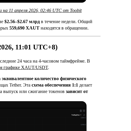
на 11 апреля 2026, 02:46 UTC от Toobit
не
$2.56–$2.67 млрд
в течение недели. Общий
торых
559,690 XAUT
находятся в обращении.
026, 11:01 UTC+8)
следние 24 часа на 4-часовом таймфрейме. В
ом графике XAUT/USDT
.
а
эквивалентное количество физического
щах Tether. Эта
схема обеспечения 1:1
делает
 а выпуск или сжигание токенов
зависит от