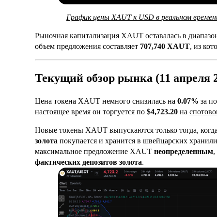
График цены XAUT к USD в реальном времени 
Рыночная капитализация XAUT оставалась в диапазо
объем предложения составляет
707,740 XAUT
, из ко
Текущий обзор рынка (11 апреля 2
Цена токена XAUT немного снизилась на
0.07%
за по
настоящее время он торгуется по
$4,723.20
на
спотов
Новые
токены XAUT выпускаются только тогда, когд
золота
покупается и хранится в швейцарских хранили
максимальное предложение XAUT
неопределенным
,
фактических депозитов золота
.