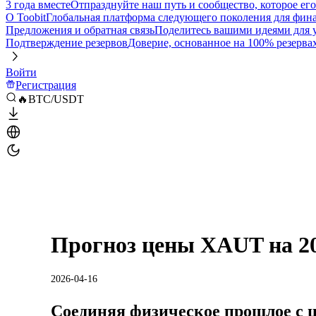
3 года вместе
Отпразднуйте наш путь и сообщество, которое ег
О Toobit
Глобальная платформа следующего поколения для фина
Предложения и обратная связь
Поделитесь вашими идеями для
Подтверждение резервов
Доверие, основанное на 100% резерва
Войти
Регистрация
🔥BTC/USDT
Прогноз цены XAUT на 20
2026-04-16
Соединяя физическое прошлое с