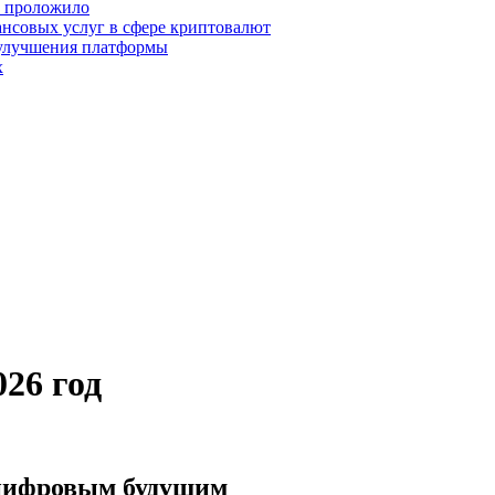
о проложило
нсовых услуг в сфере криптовалют
 улучшения платформы
х
26 год
 цифровым будущим