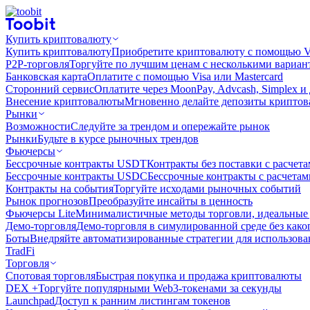
Купить криптовалюту
Купить криптовалюту
Приобретите криптовалюту с помощью Vi
P2P-торговля
Торгуйте по лучшим ценам с несколькими вариан
Банковская карта
Оплатите с помощью Visa или Mastercard
Сторонний сервис
Оплатите через MoonPay, Advcash, Simplex и
Внесение криптовалюты
Мгновенно делайте депозиты крипто
Рынки
Возможности
Следуйте за трендом и опережайте рынок
Рынки
Будьте в курсе рыночных трендов
Фьючерсы
Бессрочные контракты USDT
Контракты без поставки с расчет
Бессрочные контракты USDC
Бессрочные контракты с расчета
Контракты на события
Торгуйте исходами рыночных событий
Рынок прогнозов
Преобразуйте инсайты в ценность
Фьючерсы Lite
Минималистичные методы торговли, идеальные 
Демо-торговля
Демо-торговля в симулированной среде без како
Боты
Внедряйте автоматизированные стратегии для использов
TradFi
Торговля
Спотовая торговля
Быстрая покупка и продажа криптовалюты
DEX +
Торгуйте популярными Web3-токенами за секунды
Launchpad
Доступ к ранним листингам токенов