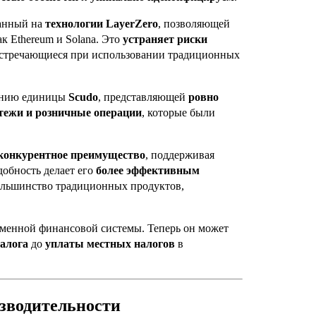
ванный на
технологии LayerZero
, позволяющей
ак Ethereum и Solana. Это
устраняет риски
 встречающиеся при использовании традиционных
дению единицы
Scudo
, представляющей
ровно
тежи и розничные операции
, которые были
конкурентное преимущество
, поддерживая
удобность делает его
более эффективным
большинство традиционных продуктов,
менной финансовой системы. Теперь он может
алога
до
уплаты местных налогов
в
изводительности