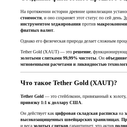
На протяжении истории древние цивилизации устано
стоимости
, и оно сохраняет этот статус по сей день.
З
инструментом хеджирования
против
макроэкономи
фиатных валют
.
Однако его физическая природа делает сложным проц
Tether Gold (XAUT) — это
решение
, функционирующ
золотыми слитками 99,99% чистоты
. Он
объединяе
мгновенными расчетами и ликвидностью технолог
Что такое Tether Gold (XAUT)?
Tether Gold
— это стейблкоин, привязанный к золоту,
привязку 1:1 к доллару США
.
Он действует как
цифровая складская расписка
на
з
высокозащищенных швейцарских хранилищах
.
Пр
и веса
золотых слитков
гарантирует, что актив
полно