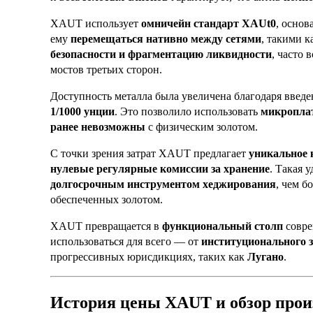
XAUT использует
омничейн стандарт XAUt0
, осно
ему
перемещаться нативно между сетями
, такими к
безопасности и фрагментацию ликвидности
, часто
мостов третьих сторон.
Доступность металла была увеличена благодаря вве
1/1000 унции
. Это позволило использовать
микропла
ранее невозможны
с физическим золотом.
С точки зрения затрат XAUT предлагает
уникальное 
нулевые регулярные комиссии за хранение
. Такая 
долгосрочным инструментом хеджирования
, чем 
обеспеченных золотом.
XAUT превращается в
функциональный столп
совре
использоваться для всего — от
институционального з
прогрессивных юрисдикциях, таких как
Лугано
.
История цены XAUT и обзор про