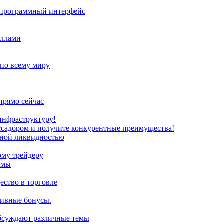
з программный интерфейс
иллами
 по всему миру
прямо сейчас
инфраструктуру!
ссадором и получите конкурентные преимущества!
нной ликвидностью
ому трейдеру
емы
ство в торговле
зивные бонусы.
обсуждают различные темы