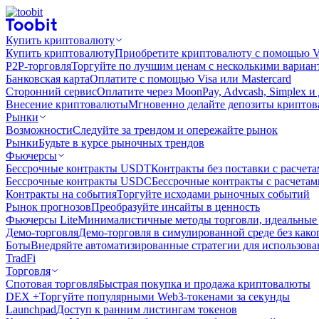
Купить криптовалюту
Купить криптовалюту
Приобретите криптовалюту с помощью Vi
P2P-торговля
Торгуйте по лучшим ценам с несколькими вариан
Банковская карта
Оплатите с помощью Visa или Mastercard
Сторонний сервис
Оплатите через MoonPay, Advcash, Simplex и
Внесение криптовалюты
Мгновенно делайте депозиты крипто
Рынки
Возможности
Следуйте за трендом и опережайте рынок
Рынки
Будьте в курсе рыночных трендов
Фьючерсы
Бессрочные контракты USDT
Контракты без поставки с расчет
Бессрочные контракты USDC
Бессрочные контракты с расчета
Контракты на события
Торгуйте исходами рыночных событий
Рынок прогнозов
Преобразуйте инсайты в ценность
Фьючерсы Lite
Минималистичные методы торговли, идеальные 
Демо-торговля
Демо-торговля в симулированной среде без како
Боты
Внедряйте автоматизированные стратегии для использов
TradFi
Торговля
Спотовая торговля
Быстрая покупка и продажа криптовалюты
DEX +
Торгуйте популярными Web3-токенами за секунды
Launchpad
Доступ к ранним листингам токенов