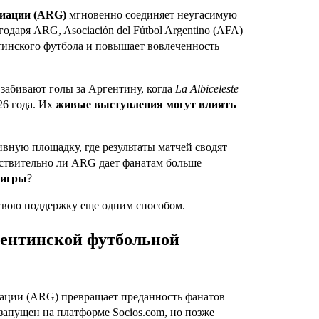
циации (ARG)
мгновенно соединяет неугасимую
даря ARG, Asociación del Fútbol Argentino (AFA)
тинского футбола и повышает вовлеченность
 забивают голы за Аргентину, когда
La Albiceleste
26 года. Их
живые выступления могут влиять
ивную площадку, где результаты матчей сводят
ствительно ли ARG дает фанатам больше
 игры
?
ь свою поддержку еще одним способом.
гентинской футбольной
ации (ARG) превращает преданность фанатов
запущен на платформе Socios.com, но позже