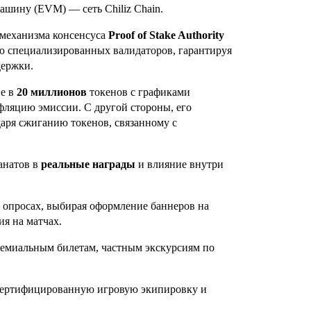
шину (EVM) — сеть Chiliz Chain.
 механизма консенсуса
Proof of Stake Authority
ью специализированных валидаторов, гарантируя
держки.
ие в
20 миллионов
токенов с графиками
ляцию эмиссии. С другой стороны, его
аря сжиганию токенов, связанному с
анатов в
реальные награды
и влияние внутри
 опросах, выбирая оформление баннеров на
ия на матчах.
емиальным билетам, частным экскурсиям по
ертифицированную игровую экипировку и