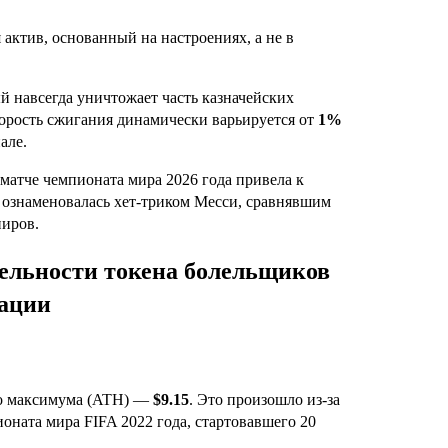
актив, основанный на настроениях, а не в
ый навсегда уничтожает часть казначейских
корость сжигания динамически варьируется от
1%
але.
атче чемпионата мира 2026 года привела к
а ознаменовалась хет-триком Месси, сравнявшим
ниров.
тельности токена болельщиков
иации
го максимума (ATH) —
$9.15
. Это произошло из-за
оната мира FIFA 2022 года, стартовавшего 20