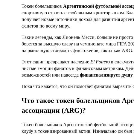
Токен болельщиков
Аргентинской футбольной ассо
спортивную страсть с глобальным крипторынком. Благо
получает новые источники дохода для развития арген
фанатов по всему миру.
Такие легенды, как Лионель Месси, больше не просто
борется за высшую славу на чемпионате мира FIFA 20
на рыночную стоимость фан-токенов, таких как ARG.
Этот сдвиг превращает наследие
El Potrero
в спекулят
чистые эмоции фанатов к финансовым метрикам. Дей
возможностей или навсегда
финансиализирует душу
Пока что кажется, что он помогает фанатам выразит
Что такое токен болельщиков Ар
ассоциации (ARG)?
Токен болельщиков Аргентинской футбольной ассоци
клубу в токенизированный актив. Изначально он был 