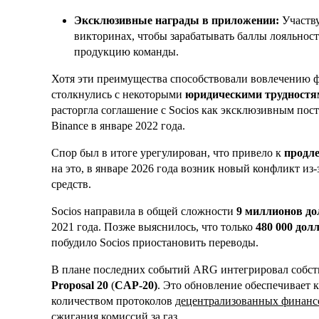
Эксклюзивные награды в приложении:
Участву
викторинах, чтобы зарабатывать баллы лояльнос
продукцию команды.
Хотя эти преимущества способствовали вовлечению ф
столкнулись с некоторыми
юридическими трудностя
расторгла соглашение с Socios как эксклюзивным по
Binance в январе 2022 года.
Спор был в итоге урегулирован, что привело к
продле
на это, в январе 2026 года возник новый конфликт и
средств.
Socios направила в общей сложности
9 миллионов до
2021 года. Позже выяснилось, что только
480 000 дол
побудило Socios приостановить переводы.
В плане последних событий ARG интегрировал собст
Proposal 20
(
CAP-20)
. Это обновление обеспечивает 
количеством протоколов
децентрализованных финансо
сжигания комиссий за газ.