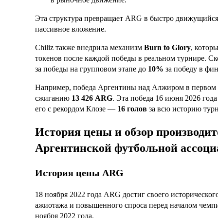
Эта структура превращает ARG в быстро движущийся 
пассивное вложение.
Chiliz также внедрила механизм
Burn to Glory
, котор
токенов после каждой победы в реальном турнире. С
за победы на групповом этапе до
10%
за победу в фин
Например, победа Аргентины над Алжиром в первом м
сжиганию
13 426 ARG
. Эта
победа 16 июня 2026 год
его с рекордом Клозе —
16 голов
за всю историю тур
История цены и обзор производи
Аргентинской футбольной ассоц
История цены ARG
18 ноября 2022 года ARG достиг своего историческо
ажиотажа и повышенного спроса перед началом чемпи
ноября 2022 года.