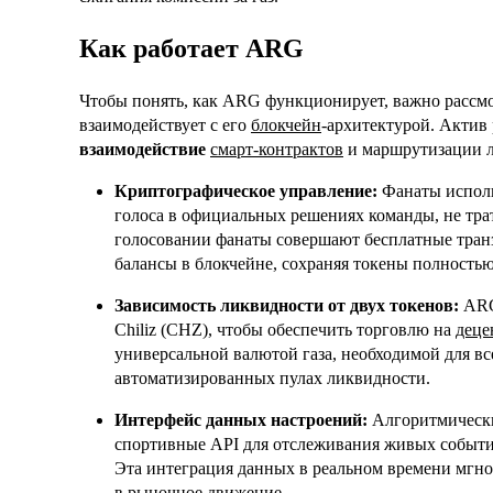
Как работает ARG
Чтобы понять, как ARG функционирует, важно рассмо
взаимодействует с его
блокчейн
-архитектурой. Актив 
взаимодействие
смарт-контрактов
и маршрутизации л
Криптографическое управление:
Фанаты исполь
голоса в официальных решениях команды, не тра
голосовании фанаты совершают бесплатные транз
балансы в блокчейне, сохраняя токены полность
Зависимость ликвидности от двух токенов:
ARG
Chiliz (CHZ), чтобы обеспечить торговлю на
деце
универсальной валютой газа, необходимой для вс
автоматизированных пулах ликвидности.
Интерфейс данных настроений:
Алгоритмически
спортивные
API
для отслеживания живых событи
Эта интеграция данных в реальном времени мгно
в рыночное движение.