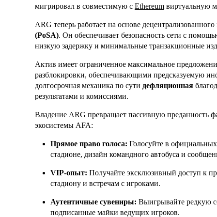
мигрировал в совместимую с
Ethereum
виртуальную ма
ARG теперь работает на основе децентрализованного
(PoSA)
. Он обеспечивает безопасность сети с помощ
низкую задержку и минимальные транзакционные из
Актив имеет ограниченное максимальное предложен
разблокировки, обеспечивающими предсказуемую инф
долгосрочная механика по сути
дефляционная
благод
результатами и комиссиями.
Владение ARG превращает пассивную преданность ф
экосистемы AFA:
Прямое право голоса:
Голосуйте в официальных
стадионе, дизайн командного автобуса и сообщен
VIP-опыт:
Получайте эксклюзивный доступ к пр
стадиону и встречам с игроками.
Аутентичные сувениры:
Выигрывайте редкую с
подписанные майки ведущих игроков.