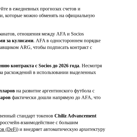
йте в ежедневных прогнозах счетов и
ти, которые можно обменять на официальную
анатов, отношения между AFA и Socios
ми за кулисами
. AFA в одностороннем порядке
ставщиком ARG, чтобы подписать контракт с
нию контракта с Socios до 2026 года
. Несмотря
з-за расхождений в использовании выделенных
лларов
на развитие аргентинского футбола с
ларов
фактически дошли напрямую до AFA, что
венный стандарт токенов
Chiliz Advancement
кроссчейн-взаимодействие с большим
в (DeFi)
и внедряет автоматическую архитектуру