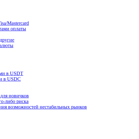
sa/Mastercard
тами оплаты
 другие
валюты
ами в USDT
ми в USDC
для новичков
го-либо риска
ания возможностей нестабильных рынков