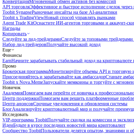
Конвертация
Мгновенный обмен активов без комиссий
API торговля
Эффективное и быстрое исполнение сделок чере
Toobit Synapse
Рыночные инсайты на базе AI-аналитики
Toobit x TradingView
Новый способ управлять рынками
Agent Trade Kit
Оснастите ИИ-агентов торговыми и аккаунт-ск
Награды
Копировать
Следуйте за лид-трейдерами
Следуйте за топовыми трейдерами
Набор лид-трейдеров
Получайте высокий доход
Еще
Финансы
Earn
Начните зарабатывать стабильный доход на криптовалюте 
Промо
Брокерская программа
Монетизируйте объемы API и торговую 
Присоединяйтесь и зарабатывайте как амбассадор
Станьте амба
Toobit x Nova.Meme
Запускайте мемкоины и торгуйте с мгнове
Новичок
Академия
Помогаем вам перейти от новичка к профессиональн
Центр поддержки
Помогаем вам решить платформенные пробл
Центр анонсов
Срочные уведомления и обновления системы
Блог
Анализируйте криптовалютный мир и получайте преимуще
Исследовать
VIP-программа Toobit
Получайте скидки на комиссии и эксклю
Идеи
Будьте в курсе последних новостей мира криптовалют
Сообщество Toobit
Пользователи делятся опытом, знаниями и 