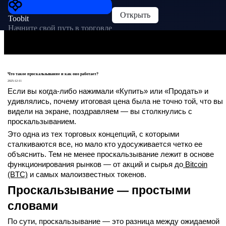
Открыть
Toobit
Начните свой путь в торговле
Что такое проскальзывание и как оно работает?
2025-12-11
Если вы когда-либо нажимали «Купить» или «Продать» и
удивлялись, почему итоговая цена была не точно той, что вы
видели на экране, поздравляем — вы столкнулись с
проскальзыванием.
Это одна из тех торговых концепций, с которыми
сталкиваются все, но мало кто удосуживается четко ее
объяснить. Тем не менее проскальзывание лежит в основе
функционирования рынков — от акций и сырья до
Bitcoin
(BTC)
и самых малоизвестных токенов.
Проскальзывание — простыми
словами
По сути, проскальзывание — это разница между ожидаемой