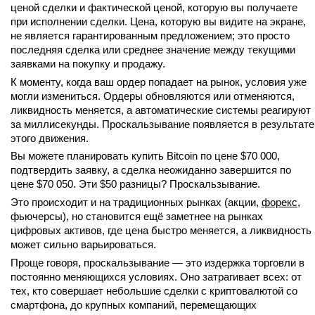
ценой сделки и фактической ценой, которую вы получаете
при исполнении сделки. Цена, которую вы видите на экране,
не является гарантированным предложением; это просто
последняя сделка или среднее значение между текущими
заявками на покупку и продажу.
К моменту, когда ваш ордер попадает на рынок, условия уже
могли измениться. Ордеры обновляются или отменяются,
ликвидность меняется, а автоматические системы реагируют
за миллисекунды. Проскальзывание появляется в результате
этого движения.
Вы можете планировать купить Bitcoin по цене $70 000,
подтвердить заявку, а сделка неожиданно завершится по
цене $70 050. Эти $50 разницы? Проскальзывание.
Это происходит и на традиционных рынках (акции,
форекс
,
фьючерсы), но становится ещё заметнее на рынках
цифровых активов, где цена быстро меняется, а ликвидность
может сильно варьироваться.
Проще говоря, проскальзывание — это издержка торговли в
постоянно меняющихся условиях. Оно затрагивает всех: от
тех, кто совершает небольшие сделки с криптовалютой со
смартфона, до крупных компаний, перемещающих