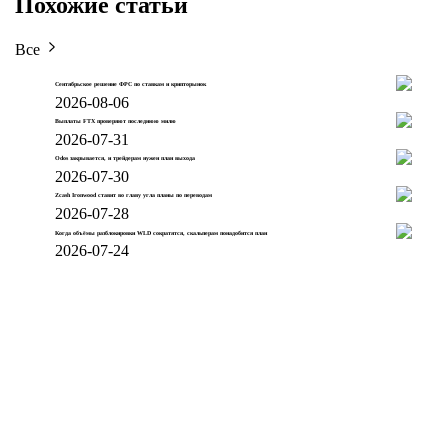
Похожие статьи
Все
Сентябрьское решение ФРС по ставкам и крипторынок
2026-08-06
Выплаты FTX проверяют последнюю милю
2026-07-31
Odos закрывается, и трейдерам нужен план выхода
2026-07-30
Zcash Ironwood ставит во главу угла планы по переводам
2026-07-28
Когда объёмы разблокировки WLD сократятся, скальперам понадобится план
2026-07-24