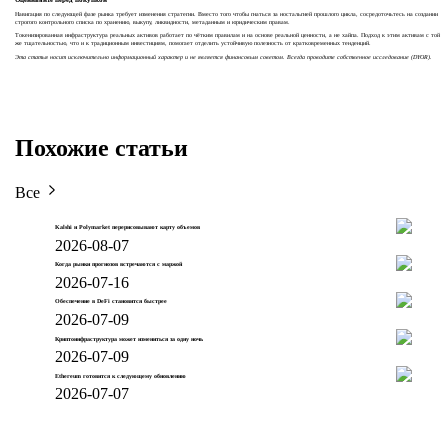
Навигация по следующей фазе рынка требует изменения стратегии. Вместо того чтобы гнаться за ностальгией прошлого цикла, сосредоточьтесь на создании
строгого контрольного списка по хранению, выкупу, ликвидности, метаданным и юридическим правам.
Токенизированная инфраструктура реальных активов работает по чётким правилам и на основе реальной ценности, а не хайпа. Подход к этим активам с той
же тщательностью, что и к традиционным инвестициям, помогает отделить устойчивую полезность от кратковременных тенденций.
Эта статья носит исключительно информационный характер и не является финансовым советом. Всегда проводите собственное исследование (DYOR).
Похожие статьи
Все
Kalshi и Polymarket перерисовывают карту объемов
2026-08-07
Когда рынки прогнозов встречаются с маржой
2026-07-16
Обеспечение в DeFi становится быстрее
2026-07-09
Криптоинфраструктура может измениться за одну ночь
2026-07-09
Ethereum готовится к следующему обновлению
2026-07-07