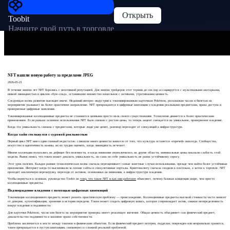
Открыть
Toobit
Начните свой путь в торговле
NFT нашли новую работу за пределами JPEG
2026-05-21
В течение многих лет NFT боролись с негативной репутацией. Для многих трейдеров этот термин до сих пор ассоциируется с мультяшными аватарками,
низкой ликвидностью и циклом «бум–спад», оставившим множество кошельков с активами, утратившими ценность.
Следующая волна развития выглядит иначе. Недавний интерес индустрии к токенизированным карточкам Pokémon, роскошным часам и билетам на
мероприятия указывает на более практичное направление. NFT превращаются в цифровые квитанции о владении реальными предметами, права доступа и
проверяемые цифровые заявления.
Токенизированные коллекционные предметы не становятся ценными просто из-за своего существования. Технология движется к более практическим
применениям. Если раньше основное использование NFT было связано с ростом цены, то теперь акцент смещается на уникальное, проверяемое владение.
Когда эта уникальность связана с предметами, которые люди уже ценят, разговор переходит от спекуляций к инфраструктуре.
Когда хайп столкнулся с суровой реальностью
Первый цикл NFT имел один главный недостаток: слишком много ценности зависело от того, что культура останется «горячей» навсегда. Сообщества,
искусство и идентичность важны, но их трудно оценить, когда ликвидность исчезает.
Многие коллекции полагались на дефицит без полезности, и когда внимание переключилось на другие области, минимальные цены показали слабость этой
модели. Рынок понял, что токен может доказать уникальность, но сама по себе уникальность не равна устойчивому спросу.
Этот урок полезен. Каждая ранняя технологическая волна сначала переоценивает самые заметные случаи использования, прежде чем найти более устойчивые
приложения. Интернет когда-то высмеивали за плохие сайты и спекулятивные порталы. Криптовалюту сначала сводили к платежам, а затем к торговле. NFT
проходят аналогичную перезагрузку, переходя от активов, основанных на внимании, к инфраструктуре владения.
Чтобы вернуться к основам, руководство Toobit по
тому, что такое NFT и как они работают
объясняет, почему базовая концепция шире, чем просто
коллекционные предметы.
Подтверждение владения с помощью цифровых квитанций
Токенизация коллекционного предмета может решить практическую проблему — происхождение. Коллекционные предметы высокой стоимости часто зависят
от доверия, аутентификации, хранения и истории передачи. Токен может создать цифровую запись, которая сопровождает актив, снижая неопределенность
вокруг владения и подлинности.
Для карточки Pokémon, часов или билета на мероприятие проверка имеет решающее значение. Общая ценность объединяет сам физический предмет,
доказательство подлинности и законное право собственности.
Проблема заключается в мосте между токеном и физическим объектом. Если физический предмет потерян, подделан, поврежден или неправильно хранится,
токен превращается в пустую квитанцию, связанную со сложной реальной проблемой.