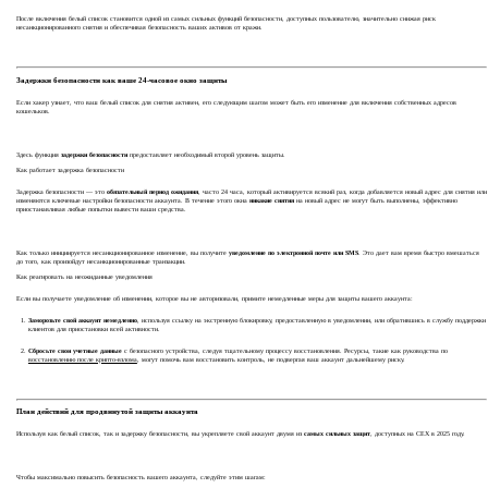
После включения белый список становится одной из самых сильных функций безопасности, доступных пользователю, значительно снижая риск
несанкционированного снятия и обеспечивая безопасность ваших активов от кражи.
Задержки безопасности как ваше 24-часовое окно защиты
Если хакер узнает, что ваш белый список для снятия активен, его следующим шагом может быть его изменение для включения собственных адресов
кошельков.
Здесь функция
задержки безопасности
предоставляет необходимый второй уровень защиты.
Как работает задержка безопасности
Задержка безопасности — это
обязательный период ожидания
, часто 24 часа, который активируется всякий раз, когда добавляется новый адрес для снятия или
изменяются ключевые настройки безопасности аккаунта. В течение этого окна
никакие снятия
на новый адрес не могут быть выполнены, эффективно
приостанавливая любые попытки вывести ваши средства.
Как только инициируется несанкционированное изменение, вы получите
уведомление по электронной почте или SMS
. Это дает вам время быстро вмешаться
до того, как произойдут несанкционированные транзакции.
Как реагировать на неожиданные уведомления
Если вы получаете уведомление об изменении, которое вы не авторизовали, примите немедленные меры для защиты вашего аккаунта:
Заморозьте свой аккаунт немедленно
, используя ссылку на экстренную блокировку, предоставленную в уведомлении, или обратившись в службу поддержки
клиентов для приостановки всей активности.
Сбросьте свои учетные данные
с безопасного устройства, следуя тщательному процессу восстановления. Ресурсы, такие как руководства по
восстановлению после крипто-взлома
, могут помочь вам восстановить контроль, не подвергая ваш аккаунт дальнейшему риску.
План действий для продвинутой защиты аккаунта
Используя как белый список, так и задержку безопасности, вы укрепляете свой аккаунт двумя из
самых сильных защит
, доступных на CEX в 2025 году.
Чтобы максимально повысить безопасность вашего аккаунта, следуйте этим шагам: