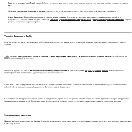
Включите и заполните свой белый список:
Добавьте все доверенные адреса кошельков, включая ваши личные кошельки и любые проверенные адреса
бирж.
Убедитесь, что задержка безопасности активна:
Убедитесь, что эта функция включена до того, как она вам действительно понадобится.
Будьте бдительны:
Продолжайте практиковать сильные личные привычки безопасности, такие как использование зашифрованных устройств и
осторожность. Образовательные ресурсы, такие как
советы по улучшению безопасности криптовалюты
и
как распознать крипто-мошенничество
, широко
доступны и настоятельно рекомендуются.
Торгуйте безопасно с Toobit
Если вы хотите торговать с уверенностью, выбор биржи, которая рассматривает защиту активов как основную ответственность, имеет первостепенное
значение.
Toobit
внедряет
многоуровневые стандарты хранения
,
строгое операционное управление
и
системы наблюдения в реальном времени
, разработанные для
выявления аномалий до их эскалации.
Вы можете изучить, как Toobit
предотвращает несанкционированную активность
в своих подробных
моделях управления рисками
, которые сочетают
институциональную безопасность
с удобными для пользователя функциями.
Кроме того, Toobit поддерживает специальные защиты, предназначенные для защиты активов пользователей в условиях высокого риска или неожиданных
событий, обеспечивая непрерывную безопасность. Вы можете узнать больше
здесь
С институциональным уровнем холодного хранения, обнаружением угроз в реальном времени, строгим контролем снятия и растущим набором инструментов
безопасности для пользователей, Toobit предлагает безопасную среду для всех, кто хочет торговать ответственно, защищая свои деньги и сделки.
Заключительное замечание
Понимая и внедряя эти продвинутые функции безопасности, вы можете значительно снизить риск несанкционированного снятия и защитить свои криптоактивы
в 2025 году и далее.