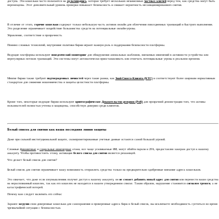
доступа. Эти кошельки часто полагаются на
мультиподпись
, которая требует нескольких независимых
частных ключей
перед тем, как средства могут быть
перемещены. Этот дополнительный уровень проверки повышает безопасность и снижает вероятность несанкционированного снятия.
В отличие от этого,
горячие кошельки
содержат только небольшую часть активов онлайн для облегчения повседневных транзакций и быстрого выполнения.
Это разделение ограничивает воздействие большинства средств на потенциальные онлайн-угрозы.
Управление, соответствие и прозрачность
Помимо сложных технологий, внутренние политики биржи играют важную роль в поддержании безопасности платформы.
Ведущие платформы используют
поведенческий мониторинг
для обнаружения аномальных шаблонов, внезапных изменений в активности устройства или
нерегулярных потоков транзакций. Эти системы могут автоматически приостанавливать или отмечать потенциальные угрозы в реальном времени.
Многие биржи также требуют
подтвержденных личностей
через такие рамки, как
Знай-Своего-Клиента (KYC)
и соответствуют более широким нормативным
стандартам для снижения мошенничества и защиты целостности платформы.
Кроме того, некоторые ведущие биржи используют
криптографическое
Доказательство резервов (PoR)
для прозрачной демонстрации того, что активы
пользователей полностью учтены и защищены, способствуя доверию среди клиентов.
Белый список для снятия как ваша последняя линия защиты
Даже при сильной институциональной защите, скомпрометированные учетные данные остаются самой большой угрозой.
Сложные
фишинговые
и
социальные инженерные
атаки, все чаще усиливаемые ИИ, могут обойти пароли и 2FA, предоставляя хакерам доступ к вашему
аккаунту. Чтобы противостоять этому, активация
белого списка для снятия
является решающей.
Что делает белый список для снятия?
Белый список для снятия ограничивает вашу возможность отправлять средства только на предварительно одобренные внешние адреса кошельков.
Это означает, что даже если злоумышленник получит доступ к вашему аккаунту, он
не сможет добавить новый адрес для снятия
или перевести ваши средства
на нераспознанный кошелек, так как его кошелек не находится в вашем утвержденном списке. Таким образом, нарушение становится
сигналом тревоги
, а не
катастрофической потерей.
Почему вам следует включить его сейчас
Заранее
загрузив
свои доверенные кошельки для самохранения и проверенные адреса бирж в белый список, вы исключаете необходимость суетиться во время
чрезвычайной ситуации с безопасностью.