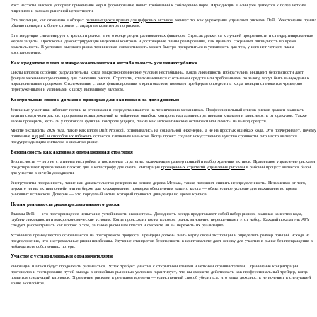
Рост частоты взломов ускоряет применение мер и формирование новых требований к соблюдению норм. Юрисдикции в Азии уже движутся к более четким
лицензиям и рамкам рыночной целостности.
Эта эволюция, как отмечено в обзорах
развивающихся правил для цифровых активов
, меняет то, как учреждения управляют рисками DeFi. Ужесточение правил
обычно приводит к более строгим стандартам комитетов по рискам.
Эта тенденция сигнализирует о зрелости рынка, а не о конце децентрализованных финансов. Отрасль движется к лучшей прозрачности и стандартизированным
мерам защиты. Протоколы, демонстрирующие надежный контроль и достоверные планы реагирования, как правило, сохраняют ликвидность во время
волатильности. В условиях высокого риска техническая совместимость может быстро превратиться в уязвимость для тех, у кого нет четкого плана
восстановления.
Как кредитное плечо и макроэкономическая нестабильность усиливают убытки
Циклы взломов особенно разрушительны, когда макроэкономические условия нестабильны. Когда ликвидность избирательна, инцидент безопасности дает
фондам механическую причину для снижения рисков. Стратегии, сталкивающиеся с отзывами средств или требованиями по залогу, могут быть вынуждены к
иррациональным продажам. Отслеживание
ставок финансирования в криптовалюте
помогает трейдерам определить, когда позиции становятся чрезмерно
перегруженными и уязвимыми к шоку, вызванному взломом.
Контрольный список должной проверки для охотников за доходностью
Успешные участники избегают погонь за отскоками и сосредотачиваются на технических механизмах. Профессиональный список рисков должен включать
аудиты смарт-контрактов, программы вознаграждений за найденные ошибки, контроль над административными ключами и зависимость от оракулов. Также
важно проверить, есть ли у протокола функции контроля ущерба, такие как автоматические остановки или лимиты на вывод средств.
Многие эксплойты 2026 года, такие как взлом Drift Protocol, основывались на социальной инженерии, а не на простых ошибках кода. Это подчеркивает, почему
понимание
rug pull и способов их избежать
остается ключевым навыком. Когда проект создает искусственное чувство срочности, это часто является
предупреждающим сигналом о скрытом риске.
Безопасность как активная операционная стратегия
Безопасность — это не статичная настройка, а постоянная стратегия, включающая размер позиций и выбор хранения активов. Правильное управление рисками
предотвращает превращение плохого дня в катастрофу для счета. Интеграция
проверенных стратегий управления рисками
в рабочий процесс является базой
для участия в ончейн-доходности.
Инструменты прозрачности, такие как
доказательство резервов на основе дерева Меркла
, также помогают снизить неопределенность. Независимо от того,
держите ли вы активы ончейн или на бирже для хеджирования, проверка обеспечения вашего залога — обязательное условие для выживания во время
рыночных всплесков. Доверие — это торгуемый актив, который приносит дивиденды во время кризиса.
Новая реальность децентрализованного риска
Взломы DeFi — это повторяющееся испытание устойчивости экосистемы. Доходность всегда представляет собой набор рисков, включая качество кода,
глубину ликвидности и макроэкономические условия. Когда происходит волна взломов, рынок мгновенно переоценивает этот набор. Каждый показатель APY
следует рассматривать как вопрос о том, за какие риски вам платят и сможете ли вы пережить их реализацию.
Устойчивое преимущество основывается на повторяемом процессе. Трейдеры должны знать карту своей экспозиции и определять размер позиций, исходя из
предположения, что экстремальные риски неизбежны. Изучение
стандартов безопасности в криптовалюте
дает основу для участия в рынке без превращения в
наблюдателя собственных потерь.
Участие с установленными ограничителями
Инновации и атаки будут продолжать развиваться. Успех требует участия с открытыми глазами и четкими ограничителями. Ограничение концентрации
протоколов и тестирование путей выхода в спокойных рыночных условиях гарантирует, что вы сможете действовать как профессиональный трейдер, когда
появится следующий заголовок. Управление рисками в реальном времени — единственный способ убедиться, что ваша доходность не исчезнет в следующей
волне эксплойтов.