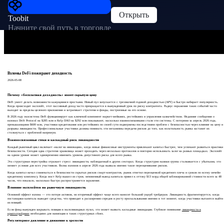
Открыть
Toobit
Начните свой путь в торговле
Взломы DeFi пожирают доходность
2026-05-08
Почему «бесплатная доходность» имеет скрытую цену
DeFi умеет делать возможности кажущимися простыми. Новый пул запускается с трехзначной годовой доходностью (APY) и быстро набирает популярность.
Когда происходит эксплойт, этот пассивный доход часто превращается в вынужденный урок по риску контрагента. Радиус поражения таких событий часто
выходит за пределы целевого приложения и затрагивает стратегии и фонды, построенные на его основе.
В 2026 году экосистема DeFi функционирует как ключевой компонент маркет-мейкинга, рестейкинга и управления казначейством. Недавние сообщения о
взломах Drift Protocol на $285 млн и Kelp DAO на $292 млн показывают, насколько взаимосвязанными стали эти системы. С потерями за апрель 2026 года,
превышающими $600 млн, участники кредитования или рестейкинга по своей сути подвержены последствиям проблем с безопасностью через влияние на цену и
разрывы ликвидности. Профессиональные участники должны понимать эти механизмы передачи рисков до того, как волатильность рынка заставит их
столкнуться с проблемой напрямую.
Взаимосвязанные стеки и каскадный риск ликвидности
Каждый рыночный цикл включает «налог на инновации», когда новые финансовые инструменты привлекают капитал быстрее, чем успевают развиться практики
безопасности. Сегодня одна стратегия хранилища может проходить через несколько протоколов и повторно использовать залог на разных площадках. Эксплойт
на одном уровне может одновременно изменить уровень допустимого риска для всего рынка.
Эта структурная перестройка отражает стресс ликвидности, наблюдаемый в других секторах. Когда структурно важная группа сталкивается с убытками, это
меняет условия для всех участников. Волна взломов в апреле 2026 года вызвала именно такое переоценивание рисков.
Когда капитал начал сомневаться в безопасности скрытых рисков смарт-контрактов, рынок ответил переоценкой кредитного плеча и сроков по всему ончейн-
кредитному комплексу. Когда мост Kelp вышел из строя, мгновенный вывод капитала привел к оттоку $13 млрд общей заблокированной стоимости всего за 48
часов, что показало, насколько быстро распространяется заражение.
Влияние эксплойтов на рыночную ликвидность
Основной эффект взлома — это потеря активов, но вторичный эффект чаще всего наносит больший ущерб трейдерам. Ликвидность фрагментируется, когда
поставщики капитала выводят средства, что приводит к расширению спредов и росту проскальзывания именно в тот момент, когда участники пытаются выйти
из позиций.
Если фонд вынужден закрывать позиции в малоликвидных пулах, это может вызвать каскадные ликвидации. Глубокое понимание
ликвидности в
криптотрейдинге
необходимо для навигации в таких структурных сбоях.
Регуляторное давление и движение к зрелости