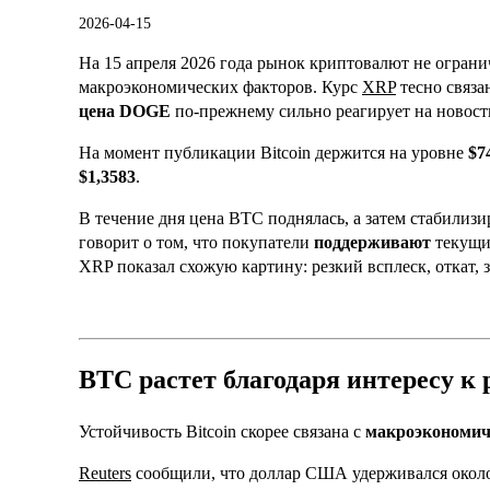
2026-04-15
На 15 апреля 2026 года рынок криптовалют не ограни
макроэкономических факторов. Курс
XRP
тесно связа
цена DOGE
по-прежнему сильно реагирует на новост
На момент публикации Bitcoin держится на уровне
$7
$1,3583
.
В течение дня цена BTC поднялась, а затем стабилизи
говорит о том, что покупатели
поддерживают
текущий
XRP показал схожую картину: резкий всплеск, откат, 
BTC растет благодаря интересу к 
Устойчивость Bitcoin скорее связана с
макроэкономи
Reuters
сообщили, что доллар США удерживался около