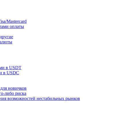
sa/Mastercard
тами оплаты
 другие
валюты
ами в USDT
ми в USDC
для новичков
го-либо риска
ания возможностей нестабильных рынков