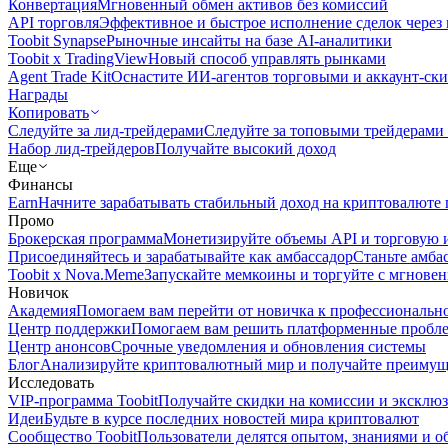
Конвертация
Мгновенный обмен активов без комиссий
API торговля
Эффективное и быстрое исполнение сделок чере
Toobit Synapse
Рыночные инсайты на базе AI-аналитики
Toobit x TradingView
Новый способ управлять рынками
Agent Trade Kit
Оснастите ИИ-агентов торговыми и аккаунт-ск
Награды
Копировать
Следуйте за лид-трейдерами
Следуйте за топовыми трейдерами
Набор лид-трейдеров
Получайте высокий доход
Еще
Финансы
Earn
Начните зарабатывать стабильный доход на криптовалюте 
Промо
Брокерская программа
Монетизируйте объемы API и торговую 
Присоединяйтесь и зарабатывайте как амбассадор
Станьте амба
Toobit x Nova.Meme
Запускайте мемкоины и торгуйте с мгнове
Новичок
Академия
Помогаем вам перейти от новичка к профессиональн
Центр поддержки
Помогаем вам решить платформенные пробл
Центр анонсов
Срочные уведомления и обновления системы
Блог
Анализируйте криптовалютный мир и получайте преимуще
Исследовать
VIP-программа Toobit
Получайте скидки на комиссии и эксклю
Идеи
Будьте в курсе последних новостей мира криптовалют
Сообщество Toobit
Пользователи делятся опытом, знаниями и 