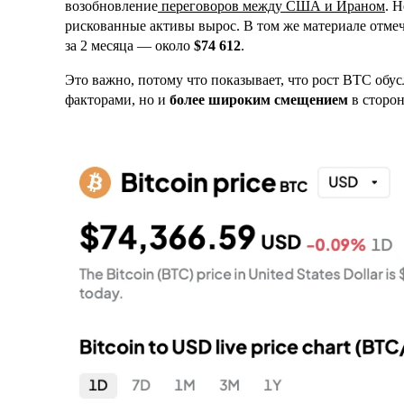
возобновление
переговоров между США и Ираном
. 
рискованные активы вырос. В том же материале отмеч
за 2 месяца — около
$74 612
.
Это важно, потому что показывает, что рост BTC об
факторами, но и
более широким смещением
в сторо