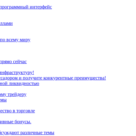
з программный интерфейс
иллами
 по всему миру
прямо сейчас
инфраструктуру!
ссадором и получите конкурентные преимущества!
нной ликвидностью
ому трейдеру
емы
ство в торговле
зивные бонусы.
обсуждают различные темы