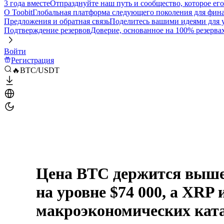
3 года вместе
Отпразднуйте наш путь и сообщество, которое ег
О Toobit
Глобальная платформа следующего поколения для фина
Предложения и обратная связь
Поделитесь вашими идеями для
Подтверждение резервов
Доверие, основанное на 100% резерва
Войти
Регистрация
🔥BTC/USDT
Цена BTC держится выше
на уровне $74 000, а XRP
макроэкономических кат