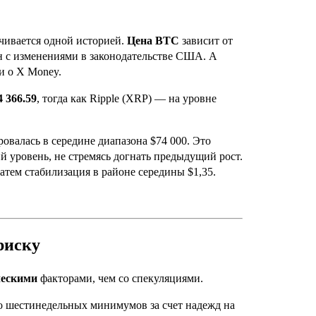
чивается одной историей.
Цена BTC
зависит от
н с изменениями в законодательстве США. А
и о X Money.
4 366.59
, тогда как Ripple (XRP) — на уровне
ровалась в середине диапазона $74 000. Это
 уровень, не стремясь догнать предыдущий рост.
затем стабилизация в районе середины $1,35.
риску
ческими
факторами, чем со спекуляциями.
 шестинедельных минимумов за счет надежд на