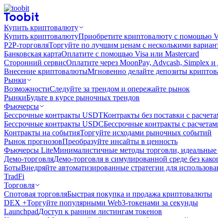
Купить криптовалюту
Купить криптовалюту
Приобретите криптовалюту с помощью Vi
P2P-торговля
Торгуйте по лучшим ценам с несколькими вариан
Банковская карта
Оплатите с помощью Visa или Mastercard
Сторонний сервис
Оплатите через MoonPay, Advcash, Simplex и
Внесение криптовалюты
Мгновенно делайте депозиты крипто
Рынки
Возможности
Следуйте за трендом и опережайте рынок
Рынки
Будьте в курсе рыночных трендов
Фьючерсы
Бессрочные контракты USDT
Контракты без поставки с расчет
Бессрочные контракты USDC
Бессрочные контракты с расчета
Контракты на события
Торгуйте исходами рыночных событий
Рынок прогнозов
Преобразуйте инсайты в ценность
Фьючерсы Lite
Минималистичные методы торговли, идеальные 
Демо-торговля
Демо-торговля в симулированной среде без како
Боты
Внедряйте автоматизированные стратегии для использов
TradFi
Торговля
Спотовая торговля
Быстрая покупка и продажа криптовалюты
DEX +
Торгуйте популярными Web3-токенами за секунды
Launchpad
Доступ к ранним листингам токенов