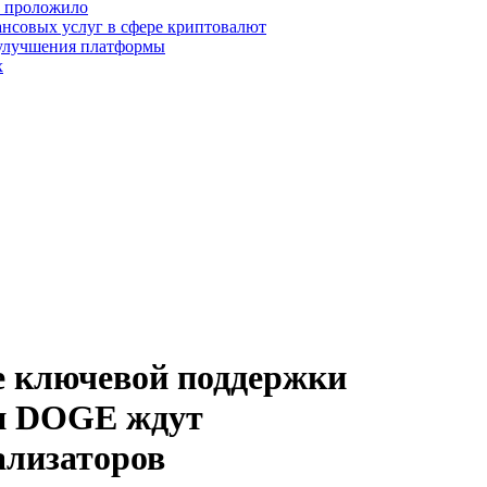
о проложило
нсовых услуг в сфере криптовалют
 улучшения платформы
х
 ключевой поддержки
 и DOGE ждут
ализаторов