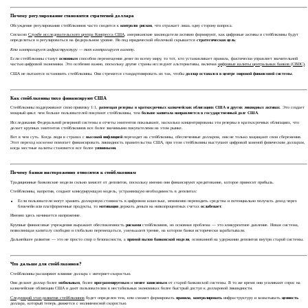
Почему регулирование становится стратегией доллара
Обсуждение регулирования стейблкоинов часто сводится к
контролю рисков
, что отражает лишь одну сторону вопроса.
Согласно
Службе исследовательского центра Конгресса США
, американские законодатели активно формируют, как цифровые активы и стейблкоины будут
определяться и регулироваться на федеральном уровне. Но под юридической оболочкой скрывается
стратегическая цель
:
Кто контролирует инфраструктуру — тот контролирует валюту.
Если стейблкоины станут
основным
способом перемещения денег по всему миру, то тот, кто устанавливает правила, фактически управляет значительной
частью цифровой экономики. Это особенно важно, поскольку другие страны исследуют альтернативы, включая
цифровые валюты центральных банков (CBDC)
.
США не пытаются остановить стейблкоины. Они стремятся стандартизировать их так, чтобы
доллар оставался в центре мировой финансовой системы
.
Как стейблкоины тихо финансируют США
Стейблкоины поддерживают свою привязку 1:1,
размещая резервы в краткосрочных казначейских облигациях США и других ликвидных активах
. Это создает
мощный цикл: чем больше пользователей покупают стейблкоины, тем
больше капитала направляется
в
государственный долг США
.
Исследования Федеральной резервной системы и отчеты эмитентов показывают, насколько концентрированы эти резервы в краткосрочных облигациях, что
делает крупных эмитентов стейблкоинов все более значимыми покупателями на этом рынке.
Вот в чем суть. Когда люди в странах с
высокой инфляцией
переходят на стейблкоины, обеспеченные долларом, они не только защищают свои сбережения.
Этот переход
косвенно
помогает финансировать ликвидность правительства США, при этом стейблкоины выступают цифровой заменой физическим долларам,
когда местные валюты становятся все более
уязвимыми
.
Почему банки настороженно относятся к стейблкоинам
Традиционные банковские модели сильно зависят от депозитов, поскольку именно они финансируют кредитование, которое приносит прибыль.
Стейблкоины, напротив, создают конкурирующую модель, устраняющую необходимость в депозитах:
Если пользователи могут хранить долларовую стоимость в цифровом кошельке, мгновенно переводить средства и потенциально получать доход через
блокчейн или платформенные продукты, то
мотивация
держать деньги на низкопроцентных счетах
ослабевает
.
Именно здесь начинается напряжение.
Крупные финансовые учреждения выражают обеспокоенность
рисками
стейблкоинов, но основная проблема — это конкурентное давление. Новая система,
позволяющая капиталу свободно и глобально перемещаться,
уменьшает
трение, на котором банки исторически зарабатывали.
Дальнейшее развитие — это не просто спор о безопасности, а
прямой вызов банковской модели
, основанной на удержании депозитов внутри старой системы.
Что дальше для стейблкоинов?
Стейблкоины расширяют влияние доллара с интернет-скоростью.
Они делают доллар более
мобильным
, более
программируемым
и
менее зависимым
от старой банковской системы. В то же время они усиливают спрос на
казначейские облигации США и дают пользователям в нестабильных экономиках более быстрый доступ к долларовой ликвидности.
Следующий этап развития стейблкоинов
будет определен тем,
кто
сможет формировать
правила
,
контролировать
инфраструктуру и захватывать
ценность
доллара, который теперь движется с молниеносной скоростью.