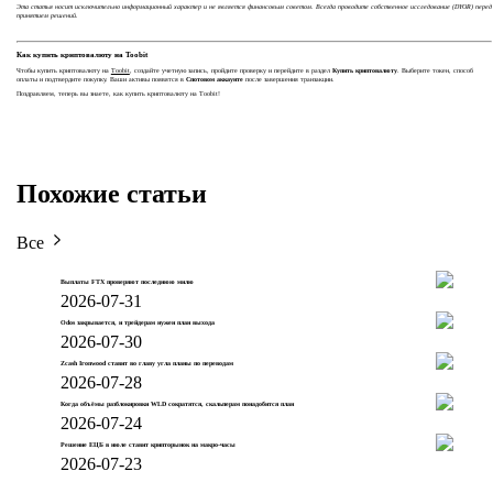
Эта статья носит исключительно информационный характер и не является финансовым советом. Всегда проводите собственное исследование (DYOR) перед
принятием решений.
Как купить криптовалюту на Toobit
Чтобы купить криптовалюту на
Toobit
, создайте учетную запись, пройдите проверку и перейдите в раздел
Купить криптовалюту
. Выберите токен, способ
оплаты и подтвердите покупку. Ваши активы появятся в
Спотовом аккаунте
после завершения транзакции.
Поздравляем, теперь вы знаете, как купить криптовалюту на Toobit!
Похожие статьи
Все
Выплаты FTX проверяют последнюю милю
2026-07-31
Odos закрывается, и трейдерам нужен план выхода
2026-07-30
Zcash Ironwood ставит во главу угла планы по переводам
2026-07-28
Когда объёмы разблокировки WLD сократятся, скальперам понадобится план
2026-07-24
Решение ЕЦБ в июле ставит крипторынок на макро-часы
2026-07-23