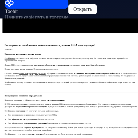
Открыть
Toobit
Начните свой путь в торговле
Расширяют ли стейблкоины тайно экономическую мощь США по всему миру?
2026-04-21
Цифровые доллары — новая норма
Стейблкоины
часто относят к цифровым активам, но такое определение упускает более широкую картину. На самом деле происходит гораздо более
стратегический процесс:
Доллар США перестраивается как
программное обеспечение
и
распространяется по всему миру через
блокчейн
-рельсы
.
Это не восстание против доллара. Это его следующая эволюция.
Согласно данным
Банка международных расчетов
, офшорные долларовые системы
исторически расширяли влияние американской валюты
за пределами США.
Стейблкоины теперь представляют собой самую быстрорастущую версию этой системы, работающую в реальном времени, через границы,
без
традиционных
банковских ограничений.
Чтобы понять, почему это важно, стоит вспомнить, когда доллар в последний раз вышел за пределы традиционной банковской системы и при этом стал еще
сильнее.
Возвращение стратегии евродоллара
Задолго до появления стейблкоинов существовала
система евродоллара
.
В 1950-х годах иностранные учреждения начали хранить доллары США за пределами американской юрисдикции. Это позволило им проводить операции в
долларах
без воздействия американского контроля
. В результате возникла теневой долларовый рынок, который десятилетиями поддерживал мировую торговлю.
Стейблкоины
повторяют
эту структуру, только в цифровом виде.
Они номинированы
и
привязаны к реальному доллару США
Они
обращаются
вне
традиционных банковских систем
Они обеспечивают
международные транзакции
без зависимости от национальных платежных систем
Разница заключается в
скорости и доступности
. То, что раньше занимало у банков дни, теперь происходит за секунды, а то, что требовало институционального
доступа, теперь доступно
любому
владельцу смартфона.
Стейблкоины — это просто
интернет-версия
той же стратегии, что была заложена системой евродоллара.