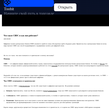
Открыть
Toobit
Начните свой путь в торговле
Что такое CBDC и как они работают?
2025-09-09
Цифровые валюты центральных банков (CBDC) являются одной из самых обсуждаемых идей в будущем денег. Правительства и центральные банки по всему
миру изучают CBDC как способ модернизировать традиционные валюты для цифровой эпохи.
Но что это такое, чем они отличаются от криптовалют и почему они важны?
Основы
CBDC
— это цифровая форма официальной валюты страны, выпускаемая и поддерживаемая непосредственно центральным банком. В отличие от
Bitcoin
или
Ethereum, которые являются децентрализованными и работают на сетях
блокчейн
без центрального органа, CBDC полностью контролируются правительствами.
Подумайте об этом так: если наличные существуют в физической форме, а деньги коммерческих банков существуют на вашем расчетном счете, то CBDC —
это те же официальные деньги: просто изначально цифровые.
Чем CBDC отличаются от криптовалют
Легко спутать CBDC с
криптовалютами
, так как обе существуют в цифровом пространстве. Но различия ключевые:
Контроль
: Криптовалюты, такие как Bitcoin, являются
децентрализованными
, тогда как CBDC выпускаются и регулируются центральными банками.
Стабильность
: CBDC привязаны к стоимости национальной валюты, в отличие от криптоактивов, стоимость которых может резко изменяться.
Назначение
: Криптовалюты часто выступают в качестве инвестиционных активов или децентрализованных финансовых инструментов. CBDC
предназначены для функционирования в качестве законного платежного средства для повседневных транзакций.
Короче говоря, криптовалюты процветают благодаря независимости от правительств, в то время как CBDC представляют собой прямое вхождение