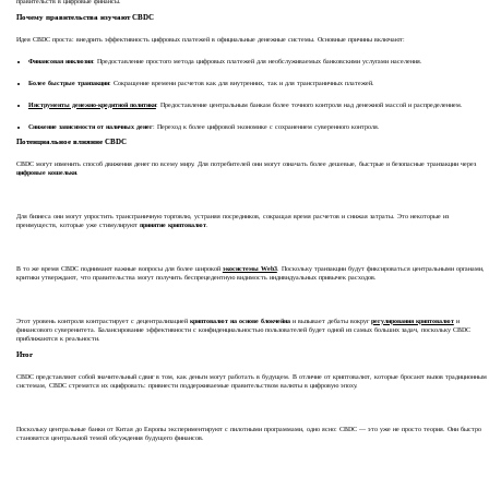
правительств в цифровые финансы.
Почему правительства изучают CBDC
Идея CBDC проста: внедрить эффективность цифровых платежей в официальные денежные системы. Основные причины включают:
Финансовая инклюзия
: Предоставление простого метода цифровых платежей для необслуживаемых банковскими услугами населения.
Более быстрые транзакции
: Сокращение времени расчетов как для внутренних, так и для трансграничных платежей.
Инструменты денежно-кредитной политики
: Предоставление центральным банкам более точного контроля над денежной массой и распределением.
Снижение зависимости от наличных денег
: Переход к более цифровой экономике с сохранением суверенного контроля.
Потенциальное влияние CBDC
CBDC могут изменить способ движения денег по всему миру. Для потребителей они могут означать более дешевые, быстрые и безопасные транзакции через
цифровые кошельки
.
Для бизнеса они могут упростить трансграничную торговлю, устраняя посредников, сокращая время расчетов и снижая затраты. Это некоторые из
преимуществ, которые уже стимулируют
принятие криптовалют
.
В то же время CBDC поднимают важные вопросы для более широкой
экосистемы Web3
. Поскольку транзакции будут фиксироваться центральными органами,
критики утверждают, что правительства могут получить беспрецедентную видимость индивидуальных привычек расходов.
Этот уровень контроля контрастирует с децентрализацией
криптовалют на основе блокчейна
и вызывает дебаты вокруг
регулирования криптовалют
и
финансового суверенитета. Балансирование эффективности с конфиденциальностью пользователей будет одной из самых больших задач, поскольку CBDC
приближаются к реальности.
Итог
CBDC представляют собой значительный сдвиг в том, как деньги могут работать в будущем. В отличие от криптовалют, которые бросают вызов традиционным
системам, CBDC стремятся их оцифровать: привнести поддерживаемые правительством валюты в цифровую эпоху.
Поскольку центральные банки от Китая до Европы экспериментируют с пилотными программами, одно ясно: CBDC — это уже не просто теория. Они быстро
становятся центральной темой обсуждения будущего финансов.