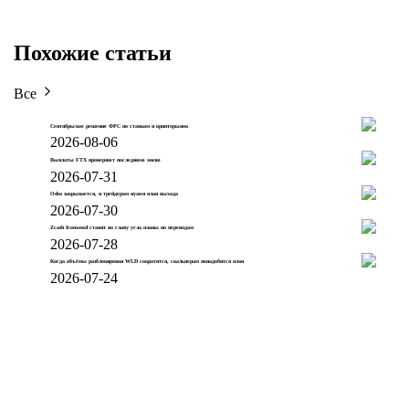
Похожие статьи
Все
Сентябрьское решение ФРС по ставкам и крипторынок
2026-08-06
Выплаты FTX проверяют последнюю милю
2026-07-31
Odos закрывается, и трейдерам нужен план выхода
2026-07-30
Zcash Ironwood ставит во главу угла планы по переводам
2026-07-28
Когда объёмы разблокировки WLD сократятся, скальперам понадобится план
2026-07-24