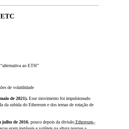
o ETC
 “alternativa ao ETH”
es de volatilidade
maio de 2021).
Esse movimento foi impulsionado
a da subida do Ethereum e dos temas de rotação de
 julho de 2016
, pouco depois da divisão
Ethereum–
eços eram instáveis e voláteis na altura porque a