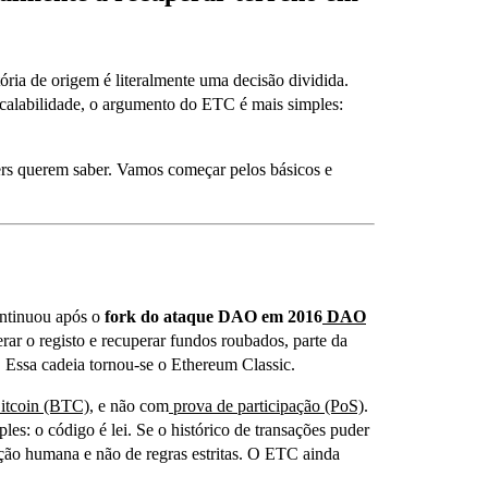
ória de origem é literalmente uma decisão dividida.
calabilidade, o argumento do ETC é mais simples:
ers querem saber. Vamos começar pelos básicos e
ntinuou após o
fork do ataque DAO em 2016
DAO
ar o registo e recuperar fundos roubados, parte da
a. Essa cadeia tornou-se o Ethereum Classic.
itcoin (BTC)
, e não com
prova de participação (PoS)
.
ples: o código é lei. Se o histórico de transações puder
nção humana e não de regras estritas. O ETC ainda