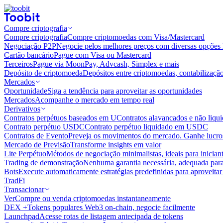
Compre criptografia
Compre criptografia
Compre criptomoedas com Visa/Mastercard
Negociação P2P
Negocie pelos melhores preços com diversas opções 
Cartão bancário
Pague com Visa ou Mastercard
Terceiros
Pague via MoonPay, Advcash, Simplex e mais
Depósito de criptomoeda
Depósitos entre criptomoedas, contabilizaçã
Mercados
Oportunidade
Siga a tendência para aproveitar as oportunidades
Mercados
Acompanhe o mercado em tempo real
Derivativos
Contratos perpétuos baseados em U
Contratos alavancados e não liq
Contrato perpétuo USDC
Contrato perpétuo liquidado em USDC
Contratos de Evento
Preveja os movimentos do mercado. Ganhe lucros
Mercado de Previsão
Transforme insights em valor
Lite Perpétuo
Métodos de negociação minimalistas, ideais para inician
Trading de demonstração
Nenhuma garantia necessária, adequada para
Bots
Execute automaticamente estratégias predefinidas para aproveita
TradFi
Transacionar
Ver
Compre ou venda criptomoedas instantaneamente
DEX +
Tokens populares Web3 on-chain, negocie facilmente
Launchpad
Acesse rotas de listagem antecipada de tokens