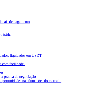
locais de pagamento
o rápida
uidados, liquidados em USDT
 com facilidade.
tes
 a prática de negociação
r oportunidades nas flutuações do mercado