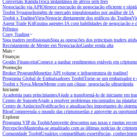
Conversão Rápida
Troca instantânea de ativos sem fees
Negociação via API
Oferece execução de negociação eficiente e rápi
Toobit Synapse
Insights de mercado impulsionados por análise de IA
Toobit x TradingView
Negocie diretamente dos gráficos do TradingV
Agent Trade Kit
Equipa agentes IA com habilidades de negociação e 
Prêmios
Copy Trading
Siga traders profissionais
Siga as operações dos principais traders glob
Recrutamento de Mestre em Negociação
Ganhe renda alta
Mais
Finanças
Gestão Financeira
Comece a ganhar rendimentos estáveis em criptom
Promoção
Broker Program
Monetize API volume e infraestrutura de trading!
Programa Global de Embaixadores Toobit
Torne-se um embaixador e o
Toobit x Nova.Meme
Meme com um clique, negociação ultrarrápida
Iniciante
Academia para principiantes
Ajude a transformá-lo de iniciante em trad
Centro de Suporte
Ajude a resolver problemas encontrados na platafo
Centro de Anúncios
Notificações e atualizações importantes do siste
Blog
Compreenda o mundo das criptomoedas e aproveite as oportunid
Explorar
Programa VIP da Toobit
Aproveite descontos nas taxas e muitas reco
Percepções
Mantenha-se atualizado com as últimas notícias de cripto
Comunidade Toobit
Usuários compartilham experiências, conheciment