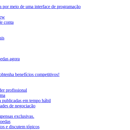
da por meio de uma interface de programação
iew
de conta
ais
oedas agora
btenha benefícios competitivos!
er profissional
rma
ma publicadas em tempo hábil
ades de negociação
mpensas exclusivas.
moedas
os e discutem tópicos