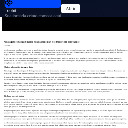
Abrir
Toobit
Sua jornada cripto começa aqui
Os ataques com chave inglesa estão a aumentar, e os traders são os próximos
2026-05-12
A criptomoeda amadureceu e tornou-se uma infraestrutura financeira sempre ativa, mas o modelo de ameaça expandiu-se numa direção desconfortável. Passámos anos
obcecados com frases-semente, links de phishing e explorações de contratos inteligentes, para depois descobrirmos uma verdade mais simples: quando o dinheiro
digital se torna líquido e portátil, o elo mais fraco é frequentemente a pessoa que o detém.
É por isso que o recente aumento dos chamados “ataques com chave inglesa” abalou a indústria, pois transforma o risco cibernético em risco físico. Com uma
estimativa de 101 milhões de dólares perdidos globalmente em 34 incidentes verificados apenas nos primeiros quatro meses de 2026 — um aumento de 41% em
relação ao ano anterior — esta ameaça está a escalar rapidamente.
O risco cibernético torna-se físico
Um ataque com chave inglesa é direto por natureza. Em vez de quebrar a encriptação, os atacantes usam força ou coerção para obrigar a vítima a desbloquear um
telemóvel, aprovar um levantamento ou revelar credenciais. Esta estratégia baseia-se na pressão social em vez de explorações técnicas.
E a parte desconfortável é que uma boa higiene on-chain, por si só, não o protege. A defesa requer uma abordagem em camadas: identidade, segurança do dispositivo,
controlos de levantamento e um plano para o que fazer se alguma vez estiver sob pressão.
Isto não é novo. Quando a banca passou do dinheiro físico para os cartões, os criminosos adaptaram-se, passando de assaltos para clonagem de ATM e roubo de cartões.
Quando as pessoas começaram a viver online, surgiram o phishing e as trocas de SIM.
A criptomoeda está simplesmente a comprimir esses antigos métodos num ambiente de maior risco, porque a liquidação é rápida, transfronteiriça e, em muitos casos,
final. À medida que os saldos aumentam, os atacantes não precisam de um milhão de vítimas; precisam de uma pessoa com hábitos previsíveis.
Reduzir o ponto único
O primeiro princípio defensivo é reduzir o ponto único de falha na sua rotina diária. Se a sua conta principal de negociação for também a conta que usa em Wi‑Fi
público, num telemóvel que entrega frequentemente para códigos de dois fatores, e para levantamentos para novos endereços, está efetivamente a transmitir que uma
única violação equivale a perda total. Dividir funções entre negociação, armazenamento a longo prazo e gastos proporciona disciplina de portefólio enquanto reduz os
danos que qualquer incidente pode causar.
O segundo princípio é mudar de uma segurança reativa para controlos pré-comprometidos. Se esperar até algo parecer errado, já está numa negociação com um
atacante. Em vez disso, defina limites que não possa ultrapassar emocionalmente num momento de stress.
Um exemplo prático é ativar a autenticação de dois fatores e manter a sua configuração de autenticação limpa e recuperável. Se não reviu a sua configuração
recentemente, comece com o guia da Toobit sobre
como ativar a autenticação Google (2FA)
e verifique se o seu plano de recuperação funciona quando mais precisa.
A relevância destes ataques está a aumentar porque a posse de criptomoedas já não é algo de nicho. Em muitas regiões, tornou-se um veículo paralelo de poupança,
um meio de remessa ou uma forma de preservar o poder de compra. Essa adoção mais ampla aumenta inevitavelmente o conjunto de potenciais alvos.