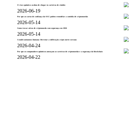
O risco quântico acabou de chegar às carteiras de câmbio
2026-06-19
Por que as cartas de confiança da OCC podem remodelar a custódia de criptomoedas
2026-05-14
Como trocar ativos de criptomoeda com segurança em 2026
2026-05-14
A multi-assinatura humana: Derrotar a infiltração cripto norte-coreana
2026-04-24
Por que os computadores quânticos ameaçam as carteiras de criptomoedas e a segurança da blockchain
2026-04-22