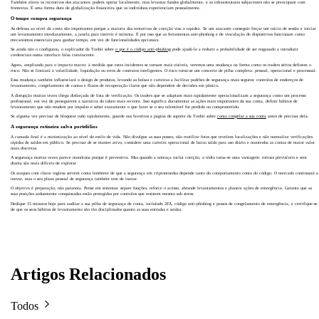
Também altera os incentivos dos atacantes: podem operar localmente, mas levantar fundos globalmente, e as infraestruturas subjacentes não se preocupam com
fronteiras. É uma forma dura de globalização financeira que os indivíduos experienciam pessoalmente.
O tempo compra segurança
As defesas ao nível da conta são importantes porque a maioria das tentativas de coerção visa a rapidez. Se um atacante conseguir forçar um início de sessão e iniciar
um levantamento imediatamente, a janela para intervir é mínima. É por isso que as ferramentas anti-phishing e de vinculação de dispositivos funcionam como
mecanismos essenciais para ganhar tempo, em vez de funcionalidades opcionais.
Se ainda não o configurou, o explicador da Toobit sobre
o que é o código anti-phishing
pode ajudá-lo a reduzir a probabilidade de ser enganado a introduzir
credenciais numa interface falsa convincente.
Agora, ampliando para o impacto macro: à medida que estes incidentes se tornam mais visíveis, veremos uma mudança na forma como os traders sérios definem o
risco. Não se limitará à volatilidade, liquidação ou erros de contratos inteligentes. O risco torna-se um conceito de pilha completa: pessoal, operacional e processual.
Essa mudança também influenciará o design de produtos, levando as bolsas e carteiras a facilitar padrões de segurança mais seguros: controlos de endereços de
levantamento, congelamento de contas e fluxos de recuperação claros que não dependem de decisões em pânico.
A disrupção muitas vezes chega disfarçada de lista de verificação. Os traders que se adaptam mais rapidamente operacionalizam a segurança como um processo
profissional, em vez de perseguirem a narrativa do token mais recente. Isso significa documentar as ações mais importantes da sua conta, definir hábitos de
levantamento que não mudem por impulso e saber exatamente o que fazer se o seu telemóvel for perdido ou comprometido.
Se alguma vez precisar de bloquear tudo rapidamente, guarde nos favoritos a página de suporte da Toobit sobre
como congelar a sua conta
antes de precisar dela.
A segurança rotineira salva portefólios
A camada final é a minimização ao nível do estilo de vida. Não divulgue as suas posses, não reutilize fotos que revelem localizações e não normalize verificações
rápidas de saldos em público. Se precisar de se manter ativo, considere uma carteira operacional de baixo saldo para uso diário e mantenha as contas de maior valor
mais discretas.
A segurança muitas vezes parece monótona porque é preventiva. Mas quando a ameaça inclui coerção, o tédio torna-se uma vantagem: rotinas previsíveis e sem
drama são mais difíceis de explorar.
Os ataques com chave inglesa servem como lembrete de que a segurança em criptomoedas depende tanto do comportamento como do código. O mercado continuará a
inovar, mas o seu plano pessoal de segurança também tem de inovar.
O objetivo é preparação, não paranoia. Pense em sistemas: separe funções, reforce o acesso, abrande levantamentos e planeie ações de emergência. Garanta que as
suas posições arduamente conquistadas estão protegidas por controlos que resistem mesmo sob stress.
Dedique 15 minutos hoje para auditar a sua pilha de segurança de conta, incluindo 2FA, código anti-phishing e passos de congelamento de emergência, e certifique-se
de que os seus hábitos de levantamento são tão disciplinados quanto as suas entradas e saídas.
Artigos Relacionados
Todos