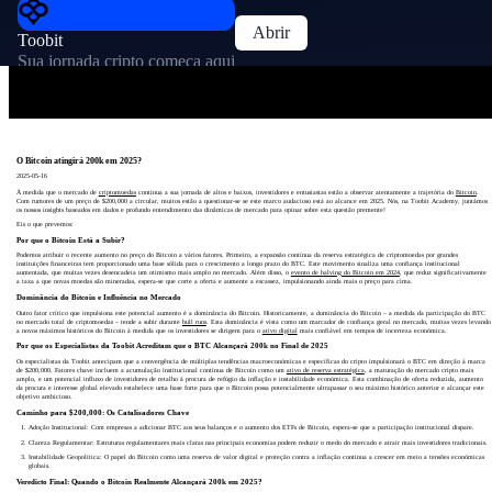
Abrir
Toobit
Sua jornada cripto começa aqui
O Bitcoin atingirá 200k em 2025?
2025-05-16
À medida que o mercado de
criptomoedas
continua a sua jornada de altos e baixos, investidores e entusiastas estão a observar atentamente a trajetória do
Bitcoin
.
Com rumores de um preço de $200,000 a circular, muitos estão a questionar-se se este marco audacioso está ao alcance em 2025. Nós, na Toobit Academy, juntámos
os nossos insights baseados em dados e profundo entendimento das dinâmicas de mercado para opinar sobre esta questão premente!
Eis o que prevemos:
Por que o Bitcoin Está a Subir?
Podemos atribuir o recente aumento no preço do Bitcoin a vários fatores. Primeiro, a expansão contínua da reserva estratégica de criptomoedas por grandes
instituições financeiras tem proporcionado uma base sólida para o crescimento a longo prazo do BTC. Este movimento sinaliza uma confiança institucional
aumentada, que muitas vezes desencadeia um otimismo mais amplo no mercado. Além disso, o
evento de halving do Bitcoin em 2024
, que reduz significativamente
a taxa a que novas moedas são mineradas, espera-se que corte a oferta e aumente a escassez, impulsionando ainda mais o preço para cima.
Dominância do Bitcoin e Influência no Mercado
Outro fator crítico que impulsiona este potencial aumento é a dominância do Bitcoin. Historicamente, a dominância do Bitcoin – a medida da participação do BTC
no mercado total de criptomoedas – tende a subir durante
bull runs
. Esta dominância é vista como um marcador de confiança geral no mercado, muitas vezes levando
a novos máximos históricos do Bitcoin à medida que os investidores se dirigem para o
ativo digital
mais confiável em tempos de incerteza económica.
Por que os Especialistas da Toobit Acreditam que o BTC Alcançará 200k no Final de 2025
Os especialistas da Toobit antecipam que a convergência de múltiplas tendências macroeconómicas e específicas do cripto impulsionará o BTC em direção à marca
de $200,000. Fatores chave incluem a acumulação institucional contínua de Bitcoin como um
ativo de reserva estratégica
, a maturação do mercado cripto mais
amplo, e um potencial influxo de investidores de retalho à procura de refúgio da inflação e instabilidade económica. Esta combinação de oferta reduzida, aumento
da procura e interesse global elevado estabelece uma base forte para que o Bitcoin possa potencialmente ultrapassar o seu máximo histórico anterior e alcançar este
objetivo ambicioso.
Caminho para $200,000: Os Catalisadores Chave
Adoção Institucional: Com empresas a adicionar BTC aos seus balanços e o aumento dos ETFs de Bitcoin, espera-se que a participação institucional dispare.
Clareza Regulamentar: Estruturas regulamentares mais claras nas principais economias podem reduzir o medo do mercado e atrair mais investidores tradicionais.
Instabilidade Geopolítica: O papel do Bitcoin como uma reserva de valor digital e proteção contra a inflação continua a crescer em meio a tensões económicas
globais.
Veredicto Final: Quando o Bitcoin Realmente Alcançará 200k em 2025?