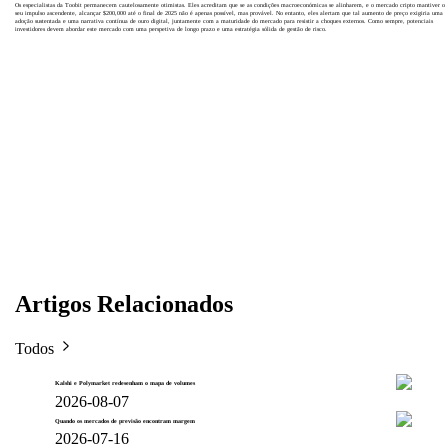
Os especialistas da Toobit permanecem cautelosamente otimistas. Eles acreditam que se as condições macroeconómicas se alinharem, e o mercado cripto mantiver o
seu impulso ascendente, alcançar $200,000 até o final de 2025 não é apenas possível, mas provável. No entanto, eles alertam que tal aumento de preço exigiria uma
adoção sustentada e uma narrativa contínua de ouro digital, juntamente com a maturidade do mercado para resistir a choques externos. Como sempre, potenciais
investidores devem abordar este mercado com uma perspetiva de longo prazo e uma estratégia sólida de gestão de risco.
Artigos Relacionados
Todos
Kalshi e Polymarket redesenham o mapa de volumes
2026-08-07
Quando os mercados de previsão encontram margem
2026-07-16