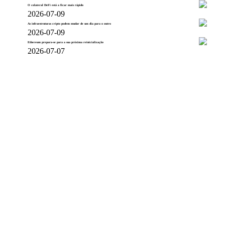
O colateral DeFi está a ficar mais rápido
2026-07-09
As infraestruturas cripto podem mudar de um dia para o outro
2026-07-09
Ethereum prepara-se para a sua próxima reinicialização
2026-07-07