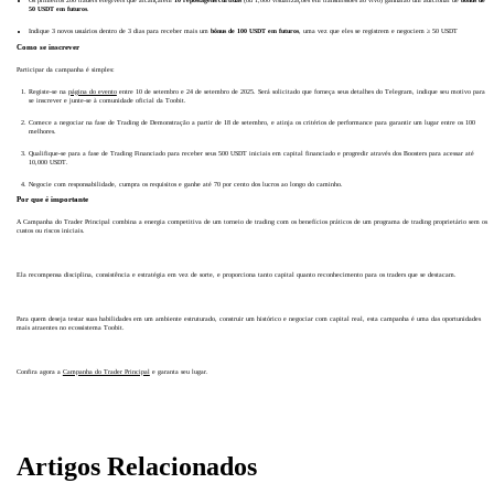
Os primeiros 200 traders elegíveis que alcançarem
10 repostagens/curtidas
(ou 1,000 visualizações em transmissões ao vivo) ganharão um adicional de
bônus de
50 USDT em futuros
.
Indique 3 novos usuários dentro de 3 dias para receber mais um
bônus de 100 USDT em futuros
, uma vez que eles se registrem e negociem ≥ 50 USDT
Como se inscrever
Participar da campanha é simples:
Registe-se na
página do evento
entre 10 de setembro e 24 de setembro de 2025. Será solicitado que forneça seus detalhes do Telegram, indique seu motivo para
se inscrever e junte-se à comunidade oficial da Toobit.
Comece a negociar na fase de Trading de Demonstração a partir de 18 de setembro, e atinja os critérios de performance para garantir um lugar entre os 100
melhores.
Qualifique-se para a fase de Trading Financiado para receber seus 500 USDT iniciais em capital financiado e progredir através dos Boosters para acessar até
10,000 USDT.
Negocie com responsabilidade, cumpra os requisitos e ganhe até 70 por cento dos lucros ao longo do caminho.
Por que é importante
A Campanha do Trader Principal combina a energia competitiva de um torneio de trading com os benefícios práticos de um programa de trading proprietário sem os
custos ou riscos iniciais.
Ela recompensa disciplina, consistência e estratégia em vez de sorte, e proporciona tanto capital quanto reconhecimento para os traders que se destacam.
Para quem deseja testar suas habilidades em um ambiente estruturado, construir um histórico e negociar com capital real, esta campanha é uma das oportunidades
mais atraentes no ecossistema Toobit.
Confira agora a
Campanha do Trader Principal
e garanta seu lugar.
Artigos Relacionados