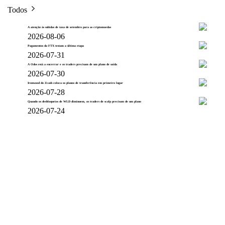
Todos
A atenção às subidas de taxa de setembro para as criptomoedas
2026-08-06
Pagamentos da FTX testam a última etapa
2026-07-31
A Odos está a encerrar e os traders precisam de um plano de saída
2026-07-30
Ironwood do Zcash coloca os planos de transferência em primeiro lugar
2026-07-28
Quando os desbloqueios de WLD diminuem, os traders de scalp precisam de um plano
2026-07-24