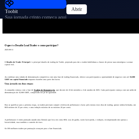
Abrir
Toobit
Sua jornada cripto começa aqui
O que é o Desafio Lead Trader e como participar?
2025-09-11
O
Desafio do Trader Principal
é o principal desafio de trading da Toobit, projetado para dar a traders habilidosos a chance de provar suas estratégias e acessar
capital real.
Ao combinar uma rodada de demonstração competitiva com uma fase de trading financiado, oferece aos participantes a oportunidade de negociar com até
10,000
USDT em capital financiado
enquanto mantêm uma parte dos lucros.
Uma jornada em duas etapas
A campanha começa com a fase de
Trading de Demonstração
, que decorre de 24 de setembro a 4 de outubro de 2025. Cada participante começa com um saldo de
demonstração de 10,000 USDT, competindo em pé de igualdade.
Para se qualificar para a próxima etapa, os traders precisam cumprir critérios de performance claros: pelo menos cinco dias de trading, quinze ordens fechadas, um
ROI mínimo de 25 por cento, e uma redução máxima de no máximo 20 por cento.
A performance é então pontuada usando uma fórmula que leva em conta ROI, taxa de ganho, razão lucro-perda, e redução, recompensando não apenas a
lucratividade, mas também o controle de risco.
Os 100 melhores traders por pontuação avançam para a fase financiada.