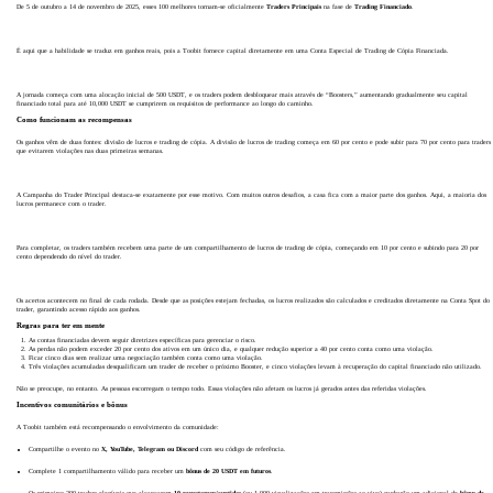
De 5 de outubro a 14 de novembro de 2025, esses 100 melhores tornam-se oficialmente
Traders Principais
na fase de
Trading Financiado
.
É aqui que a habilidade se traduz em ganhos reais, pois a Toobit fornece capital diretamente em uma Conta Especial de Trading de Cópia Financiada.
A jornada começa com uma alocação inicial de 500 USDT, e os traders podem desbloquear mais através de “Boosters,” aumentando gradualmente seu capital
financiado total para até 10,000 USDT se cumprirem os requisitos de performance ao longo do caminho.
Como funcionam as recompensas
Os ganhos vêm de duas fontes: divisão de lucros e trading de cópia. A divisão de lucros de trading começa em 60 por cento e pode subir para 70 por cento para traders
que evitarem violações nas duas primeiras semanas.
A Campanha do Trader Principal destaca-se exatamente por esse motivo. Com muitos outros desafios, a casa fica com a maior parte dos ganhos. Aqui, a maioria dos
lucros permanece com o trader.
Para completar, os traders também recebem uma parte de um compartilhamento de lucros de trading de cópia, começando em 10 por cento e subindo para 20 por
cento dependendo do nível do trader.
Os acertos acontecem no final de cada rodada. Desde que as posições estejam fechadas, os lucros realizados são calculados e creditados diretamente na Conta Spot do
trader, garantindo acesso rápido aos ganhos.
Regras para ter em mente
As contas financiadas devem seguir diretrizes específicas para gerenciar o risco.
As perdas não podem exceder 20 por cento dos ativos em um único dia, e qualquer redução superior a 40 por cento conta como uma violação.
Ficar cinco dias sem realizar uma negociação também conta como uma violação.
Três violações acumuladas desqualificam um trader de receber o próximo Booster, e cinco violações levam à recuperação do capital financiado não utilizado.
Não se preocupe, no entanto. As pessoas escorregam o tempo todo. Essas violações não afetam os lucros já gerados antes das referidas violações.
Incentivos comunitários e bônus
A Toobit também está recompensando o envolvimento da comunidade:
Compartilhe o evento no
X, YouTube, Telegram ou Discord
com seu código de referência.
Complete 1 compartilhamento válido para receber um
bônus de 20 USDT em futuros
.