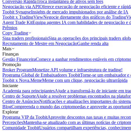
Conversão Rápida
Troca instantânea de ativos sem fees
Negociação via API
Oferece execução de negociação eficiente e rápi
Toobit Synapse
Insights de mercado impulsionados por análise de IA
Toobit x TradingView
Negocie diretamente dos gráficos do TradingV
Agent Trade Kit
Equipa agentes IA com habilidades de negociação e 
Prêmios
Copy Trading
Siga traders profissionais
Siga as operações dos principais traders glob
Recrutamento de Mestre em Negociação
Ganhe renda alta
Mais
Finanças
Gestão Financeira
Comece a ganhar rendimentos estáveis em criptom
Promoção
Broker Program
Monetize API volume e infraestrutura de trading!
Programa Global de Embaixadores Toobit
Torne-se um embaixador e o
Toobit x Nova.Meme
Meme com um clique, negociação ultrarrápida
Iniciante
Academia para principiantes
Ajude a transformá-lo de iniciante em trad
Centro de Suporte
Ajude a resolver problemas encontrados na platafo
Centro de Anúncios
Notificações e atualizações importantes do siste
Blog
Compreenda o mundo das criptomoedas e aproveite as oportunid
Explorar
Programa VIP da Toobit
Aproveite descontos nas taxas e muitas reco
Percepções
Mantenha-se atualizado com as últimas notícias de cripto
Comunidade Toobit
Usuários compartilham experiências, conheciment