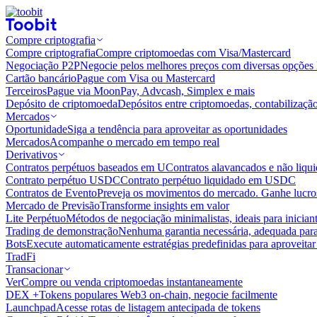
Compre criptografia
Compre criptografia
Compre criptomoedas com Visa/Mastercard
Negociação P2P
Negocie pelos melhores preços com diversas opções 
Cartão bancário
Pague com Visa ou Mastercard
Terceiros
Pague via MoonPay, Advcash, Simplex e mais
Depósito de criptomoeda
Depósitos entre criptomoedas, contabilizaçã
Mercados
Oportunidade
Siga a tendência para aproveitar as oportunidades
Mercados
Acompanhe o mercado em tempo real
Derivativos
Contratos perpétuos baseados em U
Contratos alavancados e não liq
Contrato perpétuo USDC
Contrato perpétuo liquidado em USDC
Contratos de Evento
Preveja os movimentos do mercado. Ganhe lucros
Mercado de Previsão
Transforme insights em valor
Lite Perpétuo
Métodos de negociação minimalistas, ideais para inician
Trading de demonstração
Nenhuma garantia necessária, adequada para
Bots
Execute automaticamente estratégias predefinidas para aproveita
TradFi
Transacionar
Ver
Compre ou venda criptomoedas instantaneamente
DEX +
Tokens populares Web3 on-chain, negocie facilmente
Launchpad
Acesse rotas de listagem antecipada de tokens