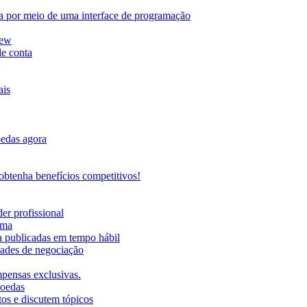
da por meio de uma interface de programação
iew
de conta
ais
oedas agora
btenha benefícios competitivos!
er profissional
rma
ma publicadas em tempo hábil
ades de negociação
mpensas exclusivas.
moedas
os e discutem tópicos