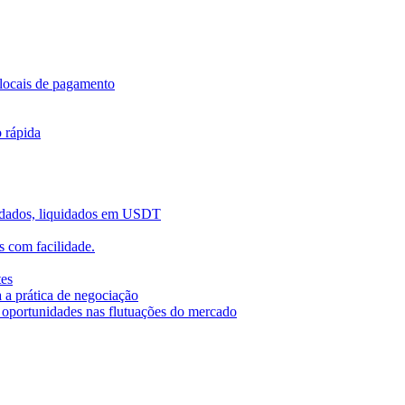
locais de pagamento
o rápida
uidados, liquidados em USDT
 com facilidade.
tes
 a prática de negociação
r oportunidades nas flutuações do mercado