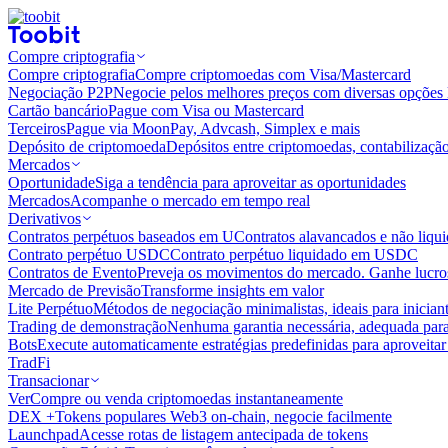
Compre criptografia
Compre criptografia
Compre criptomoedas com Visa/Mastercard
Negociação P2P
Negocie pelos melhores preços com diversas opções 
Cartão bancário
Pague com Visa ou Mastercard
Terceiros
Pague via MoonPay, Advcash, Simplex e mais
Depósito de criptomoeda
Depósitos entre criptomoedas, contabilizaçã
Mercados
Oportunidade
Siga a tendência para aproveitar as oportunidades
Mercados
Acompanhe o mercado em tempo real
Derivativos
Contratos perpétuos baseados em U
Contratos alavancados e não liq
Contrato perpétuo USDC
Contrato perpétuo liquidado em USDC
Contratos de Evento
Preveja os movimentos do mercado. Ganhe lucros
Mercado de Previsão
Transforme insights em valor
Lite Perpétuo
Métodos de negociação minimalistas, ideais para inician
Trading de demonstração
Nenhuma garantia necessária, adequada para
Bots
Execute automaticamente estratégias predefinidas para aproveita
TradFi
Transacionar
Ver
Compre ou venda criptomoedas instantaneamente
DEX +
Tokens populares Web3 on-chain, negocie facilmente
Launchpad
Acesse rotas de listagem antecipada de tokens