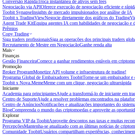
Conversão Rápida
Troca instantânea de ativos sem fees
Negociação via API
Oferece execução de negociação eficiente e rápi
Toobit Synapse
Insights de mercado impulsionados por análise de IA
Toobit x TradingView
Negocie diretamente dos gráficos do TradingV
Agent Trade Kit
Equipa agentes IA com habilidades de negociação e 
Prêmios
Copy Trading
Siga traders profissionais
Siga as operações dos principais traders glob
Recrutamento de Mestre em Negociação
Ganhe renda alta
Mais
Finanças
Gestão Financeira
Comece a ganhar rendimentos estáveis em criptom
Promoção
Broker Program
Monetize API volume e infraestrutura de trading!
Programa Global de Embaixadores Toobit
Torne-se um embaixador e o
Toobit x Nova.Meme
Meme com um clique, negociação ultrarrápida
Iniciante
Academia para principiantes
Ajude a transformá-lo de iniciante em trad
Centro de Suporte
Ajude a resolver problemas encontrados na platafo
Centro de Anúncios
Notificações e atualizações importantes do siste
Blog
Compreenda o mundo das criptomoedas e aproveite as oportunid
Explorar
Programa VIP da Toobit
Aproveite descontos nas taxas e muitas reco
Percepções
Mantenha-se atualizado com as últimas notícias de cripto
Comunidade Toobit
Usuários compartilham experiências, conheciment