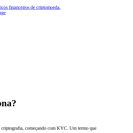
iços financeiros de criptomoeda.
nge
ona?
da criptografia, começando com KYC. Um termo que