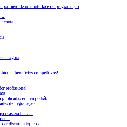
da por meio de uma interface de programação
iew
de conta
ais
oedas agora
btenha benefícios competitivos!
er profissional
rma
ma publicadas em tempo hábil
ades de negociação
mpensas exclusivas.
moedas
os e discutem tópicos