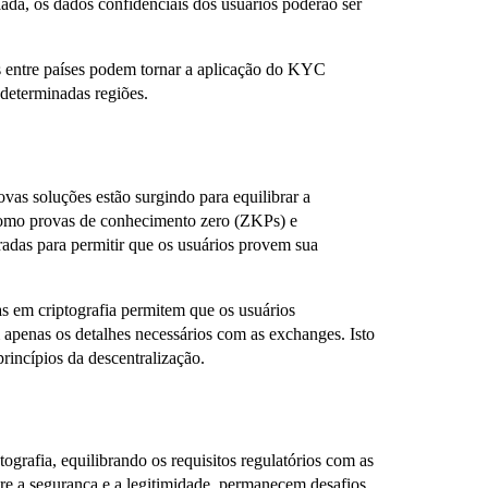
olada, os dados confidenciais dos usuários poderão ser
s entre países podem tornar a aplicação do KYC
 determinadas regiões.
ovas soluções estão surgindo para equilibrar a
como provas de conhecimento zero (ZKPs) e
radas para permitir que os usuários provem sua
s em criptografia permitem que os usuários
apenas os detalhes necessários com as exchanges. Isto
incípios da descentralização.
ografia, equilibrando os requisitos regulatórios com as
e a segurança e a legitimidade, permanecem desafios