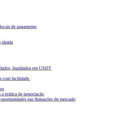
locais de pagamento
o rápida
uidados, liquidados em USDT
 com facilidade.
tes
 a prática de negociação
r oportunidades nas flutuações do mercado