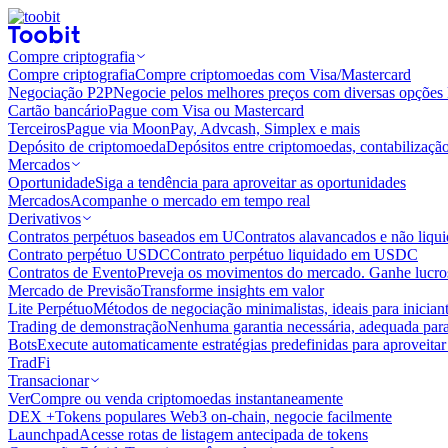
Compre criptografia
Compre criptografia
Compre criptomoedas com Visa/Mastercard
Negociação P2P
Negocie pelos melhores preços com diversas opções 
Cartão bancário
Pague com Visa ou Mastercard
Terceiros
Pague via MoonPay, Advcash, Simplex e mais
Depósito de criptomoeda
Depósitos entre criptomoedas, contabilizaçã
Mercados
Oportunidade
Siga a tendência para aproveitar as oportunidades
Mercados
Acompanhe o mercado em tempo real
Derivativos
Contratos perpétuos baseados em U
Contratos alavancados e não liq
Contrato perpétuo USDC
Contrato perpétuo liquidado em USDC
Contratos de Evento
Preveja os movimentos do mercado. Ganhe lucros
Mercado de Previsão
Transforme insights em valor
Lite Perpétuo
Métodos de negociação minimalistas, ideais para inician
Trading de demonstração
Nenhuma garantia necessária, adequada para
Bots
Execute automaticamente estratégias predefinidas para aproveita
TradFi
Transacionar
Ver
Compre ou venda criptomoedas instantaneamente
DEX +
Tokens populares Web3 on-chain, negocie facilmente
Launchpad
Acesse rotas de listagem antecipada de tokens