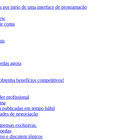
da por meio de uma interface de programação
iew
de conta
ais
oedas agora
btenha benefícios competitivos!
er profissional
rma
ma publicadas em tempo hábil
ades de negociação
mpensas exclusivas.
moedas
os e discutem tópicos