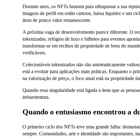
Durante anos, os NFTs lutaram para ultrapassar a sua reputa
imagens de perfil em estilo cartoon, baixa liquidez e um cic
itens de pouco valor remanescente.
A próxima vaga de desenvolvimento parece diferente. O rec
tokenizadas, relógios de luxo e bilhetes para eventos apont
transformar-se em recibos de propriedade de bens do mundo r
verificáveis.
Colecionáveis tokenizados não são automaticamente valioso
está a evoluir para aplicações mais práticas. Enquanto o pr
na valorização de preço, o foco atual está na propriedade úni
Quando essa singularidade está ligada a itens que as pesso
infraestrutura.
Quando o entusiasmo encontrou a du
O primeiro ciclo dos NFTs teve uma grande falha: demasiad
sempre. Comunidades, arte e identidade são importantes, mas