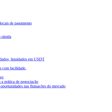
locais de pagamento
o rápida
uidados, liquidados em USDT
 com facilidade.
tes
 a prática de negociação
r oportunidades nas flutuações do mercado