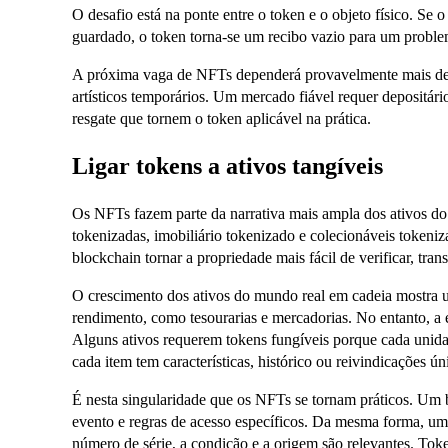
O desafio está na ponte entre o token e o objeto físico. Se o
guardado, o token torna-se um recibo vazio para um probl
A próxima vaga de NFTs dependerá provavelmente mais de p
artísticos temporários. Um mercado fiável requer depositári
resgate que tornem o token aplicável na prática.
Ligar tokens a ativos tangíveis
Os NFTs fazem parte da narrativa mais ampla dos ativos do 
tokenizadas, imobiliário tokenizado e colecionáveis token
blockchain tornar a propriedade mais fácil de verificar, trans
O crescimento dos ativos do mundo real em cadeia mostra 
rendimento, como tesourarias e mercadorias. No entanto, a e
Alguns ativos requerem tokens fungíveis porque cada unid
cada item tem características, histórico ou reivindicações ún
É nesta singularidade que os NFTs se tornam práticos. Um bi
evento e regras de acesso específicos. Da mesma forma, um
número de série, a condição e a origem são relevantes. Token