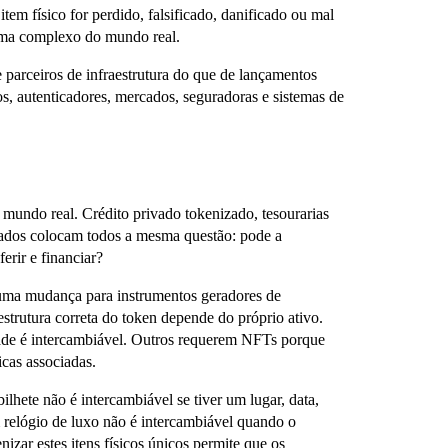
 item físico for perdido, falsificado, danificado ou mal
ema complexo do mundo real.
arceiros de infraestrutura do que de lançamentos
os, autenticadores, mercados, seguradoras e sistemas de
mundo real. Crédito privado tokenizado, tesourarias
izados colocam todos a mesma questão: pode a
ferir e financiar?
uma mudança para instrumentos geradores de
strutura correta do token depende do próprio ativo.
ade é intercambiável. Outros requerem NFTs porque
icas associadas.
lhete não é intercambiável se tiver um lugar, data,
 relógio de luxo não é intercambiável quando o
izar estes itens físicos únicos permite que os