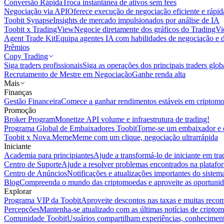
Conversão Rápida
Troca instantânea de ativos sem fees
Negociação via API
Oferece execução de negociação eficiente e rápi
Toobit Synapse
Insights de mercado impulsionados por análise de IA
Toobit x TradingView
Negocie diretamente dos gráficos do TradingV
Agent Trade Kit
Equipa agentes IA com habilidades de negociação e 
Prêmios
Copy Trading
Siga traders profissionais
Siga as operações dos principais traders glob
Recrutamento de Mestre em Negociação
Ganhe renda alta
Mais
Finanças
Gestão Financeira
Comece a ganhar rendimentos estáveis em criptom
Promoção
Broker Program
Monetize API volume e infraestrutura de trading!
Programa Global de Embaixadores Toobit
Torne-se um embaixador e o
Toobit x Nova.Meme
Meme com um clique, negociação ultrarrápida
Iniciante
Academia para principiantes
Ajude a transformá-lo de iniciante em trad
Centro de Suporte
Ajude a resolver problemas encontrados na platafo
Centro de Anúncios
Notificações e atualizações importantes do siste
Blog
Compreenda o mundo das criptomoedas e aproveite as oportunid
Explorar
Programa VIP da Toobit
Aproveite descontos nas taxas e muitas reco
Percepções
Mantenha-se atualizado com as últimas notícias de cripto
Comunidade Toobit
Usuários compartilham experiências, conheciment