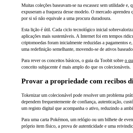
Muitas coleções baseavam-se na escassez sem utilidade e, 
expuseram a fraqueza desse modelo. O mercado aprendeu q
por si só não equivale a uma procura duradoura.
Esta lição é útil. Cada ciclo tecnológico inicial sobrevalori
aplicações mais sustentáveis. A Internet foi em tempos ridic
criptomoedas foram inicialmente reduzidas a pagamentos e, 
uma redefinição semelhante, movendo-se de ativos baseados
Para rever os conceitos básicos, o guia da Toobit sobre
o q
conceito subjacente é mais amplo do que os colecionáveis.
Provar a propriedade com recibos di
Tokenizar um colecionável pode resolver um problema prátic
dependem frequentemente de confiança, autenticação, custód
um registo digital que acompanha o ativo, reduzindo a ambi
Para uma carta Pokémon, um relógio ou um bilhete de evento
próprio item físico, a prova de autenticidade e uma reivindi