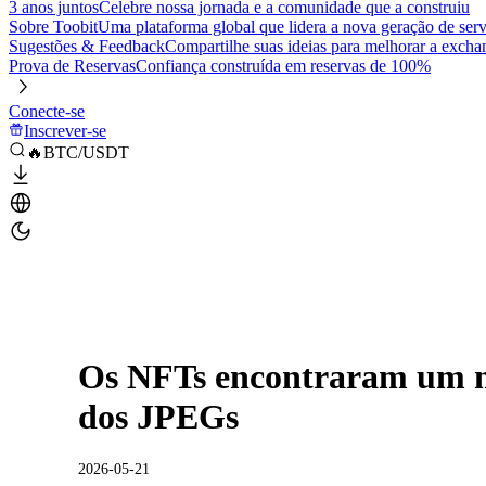
3 anos juntos
Celebre nossa jornada e a comunidade que a construiu
Sobre Toobit
Uma plataforma global que lidera a nova geração de serv
Sugestões & Feedback
Compartilhe suas ideias para melhorar a excha
Prova de Reservas
Confiança construída em reservas de 100%
Conecte-se
Inscrever-se
🔥BTC/USDT
Os NFTs encontraram um n
dos JPEGs
2026-05-21